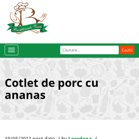
Caută
Toggle
după:
Navigation
Cotlet de porc cu
ananas
19/05/2011
post date
by
Loredana