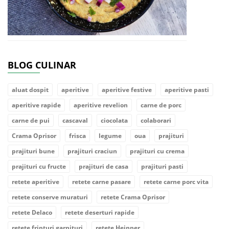
BLOG CULINAR
aluat dospit
aperitive
aperitive festive
aperitive pasti
aperitive rapide
aperitive revelion
carne de porc
carne de pui
cascaval
ciocolata
colaborari
Crama Oprisor
frisca
legume
oua
prajituri
prajituri bune
prajituri craciun
prajituri cu crema
prajituri cu fructe
prajituri de casa
prajituri pasti
retete aperitive
retete carne pasare
retete carne porc vita
retete conserve muraturi
retete Crama Oprisor
retete Delaco
retete deserturi rapide
retete fripturi garnituri
retete Heinner