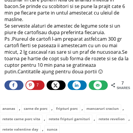
bacon.Se prinde cu scobitori si se pune la prajit cate 6
min pe fiecare parte in untul amestecat cu uleiul de
masline.
Se serveste alaturi de amestec de legume sote si un
piure de cartofisau dupa preferinta fiecaruia.
Ps .Piureul de cartofi l-am preparat astfel:cam 300 gr
cartofi fierti se paseaza ii amestecam cu un ou mai
micut, 2 lg cascaval ras sare si un praf de nucusoara.Se
toarna pe hartie de copt sub forma de rozete si se da la
cuptor pentru 10 min pana se gratineaza
putin.Cantitatile ajung pentru doua portii 🙂
7
7
SHARES
,
,
,
,
ananas
carne de porc
fripturi porc
mancaruri craciun
,
,
,
retete carne porc vita
retete fripturi garnituri
retete revelion
,
retete valentine day
sunca