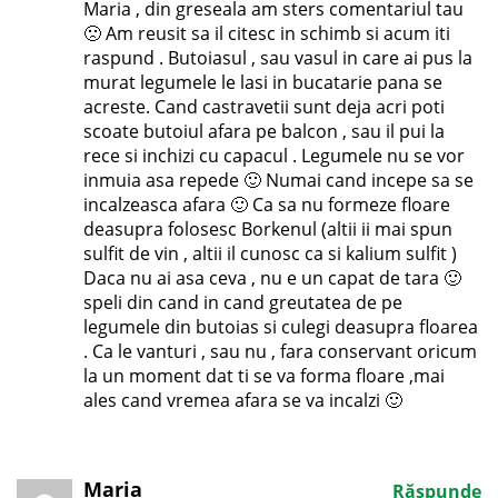
Maria , din greseala am sters comentariul tau
🙁 Am reusit sa il citesc in schimb si acum iti
raspund . Butoiasul , sau vasul in care ai pus la
murat legumele le lasi in bucatarie pana se
acreste. Cand castravetii sunt deja acri poti
scoate butoiul afara pe balcon , sau il pui la
rece si inchizi cu capacul . Legumele nu se vor
inmuia asa repede 🙂 Numai cand incepe sa se
incalzeasca afara 🙂 Ca sa nu formeze floare
deasupra folosesc Borkenul (altii ii mai spun
sulfit de vin , altii il cunosc ca si kalium sulfit )
Daca nu ai asa ceva , nu e un capat de tara 🙂
speli din cand in cand greutatea de pe
legumele din butoias si culegi deasupra floarea
. Ca le vanturi , sau nu , fara conservant oricum
la un moment dat ti se va forma floare ,mai
ales cand vremea afara se va incalzi 🙂
Maria
Răspunde