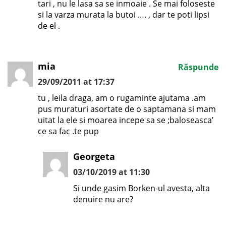
tari , nu le lasa sa se inmoaie . Se mai foloseste
si la varza murata la butoi …. , dar te poti lipsi
de el .
mia
Răspunde
29/09/2011 at 17:37
tu , leila draga, am o rugaminte ajutama .am
pus muraturi asortate de o saptamana si mam
uitat la ele si moarea incepe sa se ;baloseasca’
ce sa fac .te pup
Georgeta
03/10/2019 at 11:30
Si unde gasim Borken-ul avesta, alta
denuire nu are?