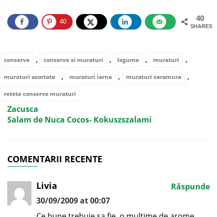
40
40
SHARES
,
,
,
,
conserve
conserve si muraturi
legume
muraturi
,
,
,
muraturi asortate
muraturi iarna
muraturi saramura
retete conserve muraturi
Zacusca
Salam de Nuca Cocos- Kokuszszalami
COMENTARII RECENTE
Livia
Răspunde
30/09/2009 at 00:07
Ce bune trebuie sa fie, o multime de arome…