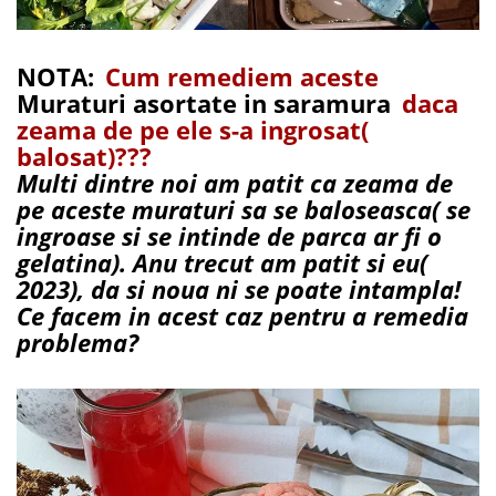
NOTA:
Cum remediem aceste
Muraturi asortate in saramura
daca
zeama de pe ele s-a ingrosat(
balosat)???
Multi dintre noi am patit ca zeama de
pe aceste muraturi sa se baloseasca( se
ingroase si se intinde de parca ar fi o
gelatina). Anu trecut am patit si eu(
2023), da si noua ni se poate intampla!
Ce facem in acest caz pentru a remedia
problema?