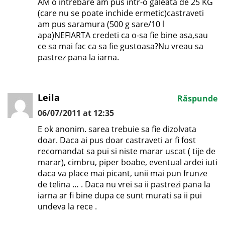
AM o intrebare am pus intr-o galeata de 25 KG
(care nu se poate inchide ermetic)castraveti
am pus saramura (500 g sare/10 l
apa)NEFIARTA credeti ca o-sa fie bine asa,sau
ce sa mai fac ca sa fie gustoasa?Nu vreau sa
pastrez pana la iarna.
Leila
Răspunde
06/07/2011 at 12:35
E ok anonim. sarea trebuie sa fie dizolvata
doar. Daca ai pus doar castraveti ar fi fost
recomandat sa pui si niste marar uscat ( tije de
marar), cimbru, piper boabe, eventual ardei iuti
daca va place mai picant, unii mai pun frunze
de telina … . Daca nu vrei sa ii pastrezi pana la
iarna ar fi bine dupa ce sunt murati sa ii pui
undeva la rece .