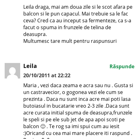
Leila draga, mai am doua zile si le scot afara pe
balcon si le pun capacul. Mai trebuie sa le fac
ceva? Cred ca au inceput sa fermenteze, ca s-a
facut o spuma in frunzele de telina de
deasupra.
Multumesc tare mult pentru raspunsuri
Leila
Răspunde
20/10/2011 at 22:22
Maria , vezi daca zeama e acra sau nu . Gusta si
un castravecior, o gogonea vezi ele cum se
prezinta . Daca nu sunt inca acre mai poti lasa
butoiasul in bucatarie vreo 2-3 zile .Daca sunt
acre curata initial spuma de deasupra,frunzele
le speli si pe ele sub jet de apa apoi scoti pe
balcon 🙂 . Te rog sa imi spui cum au iesit
:)Oricand cu cea mai mare placere iti raspund .