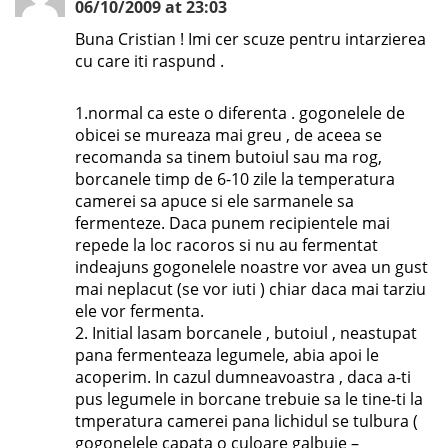
06/10/2009 at 23:03
Buna Cristian ! Imi cer scuze pentru intarzierea
cu care iti raspund .
1.normal ca este o diferenta . gogonelele de
obicei se mureaza mai greu , de aceea se
recomanda sa tinem butoiul sau ma rog,
borcanele timp de 6-10 zile la temperatura
camerei sa apuce si ele sarmanele sa
fermenteze. Daca punem recipientele mai
repede la loc racoros si nu au fermentat
indeajuns gogonelele noastre vor avea un gust
mai neplacut (se vor iuti ) chiar daca mai tarziu
ele vor fermenta.
2. Initial lasam borcanele , butoiul , neastupat
pana fermenteaza legumele, abia apoi le
acoperim. In cazul dumneavoastra , daca a-ti
pus legumele in borcane trebuie sa le tine-ti la
tmperatura camerei pana lichidul se tulbura (
gogonelele capata o culoare galbuie –