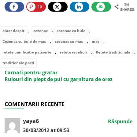
16
16
SHARES
,
,
,
aluat dospit
cozonac
cozonac cu bule
,
,
,
Cozonac cu bule de mac
cozonac cu mac
mac
,
,
,
retete panificatie patiserie
retete revelion
Retete traditionale
traditionale pasti
Carnati pentru gratar
Rulouri din piept de pui cu garnitura de orez
COMENTARII RECENTE
yaya6
Răspunde
30/03/2012 at 09:53