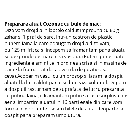
Preparare aluat Cozonac cu bule de mac:
Dizolvam drojdia in laptele caldut impreuna cu 60 g
zahar si 1 praf de sare. Intr-un castron de plastic
punem faina la care adaugam drojdia dizolvata, 1
ou,125 ml frisca si incepem sa framantam pana aluatul
se desprinde de marginea vasului. (Putem pune toate
ingredientele amintite in ordinea scrisa si in masina de
paine la framantat daca avem la dispozitie asa
ceva).Acoperim vasul cu un prosop si lasam la dospit
aluatul la loc caldut pana isi dubleaza volumul. Dupa ce
a dospit il rasturnam pe suprafata de lucru presarata
cu putina faina, il framantam putin sa iasa surplusul de
aer si impartim aluatul in 16 parti egale din care vom
forma bile rotunde. Lasam bilele de aluat deoparte la
dospit pana preparam umplutura.