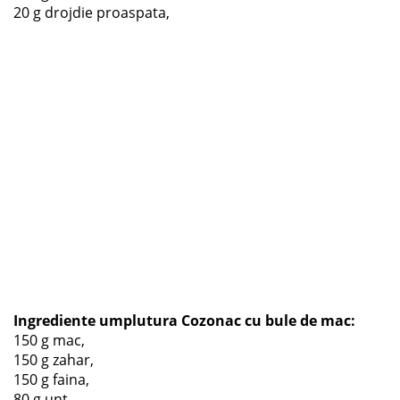
20 g drojdie proaspata,
Ingrediente umplutura Cozonac cu bule de mac:
150 g mac,
150 g zahar,
150 g faina,
80 g unt,