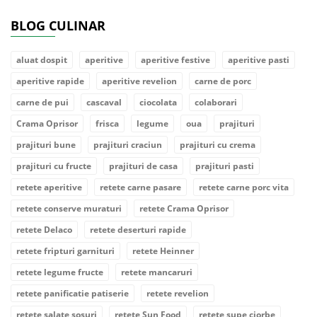
BLOG CULINAR
aluat dospit
aperitive
aperitive festive
aperitive pasti
aperitive rapide
aperitive revelion
carne de porc
carne de pui
cascaval
ciocolata
colaborari
Crama Oprisor
frisca
legume
oua
prajituri
prajituri bune
prajituri craciun
prajituri cu crema
prajituri cu fructe
prajituri de casa
prajituri pasti
retete aperitive
retete carne pasare
retete carne porc vita
retete conserve muraturi
retete Crama Oprisor
retete Delaco
retete deserturi rapide
retete fripturi garnituri
retete Heinner
retete legume fructe
retete mancaruri
retete panificatie patiserie
retete revelion
retete salate sosuri
retete Sun Food
retete supe ciorbe