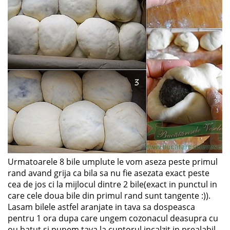
Urmatoarele 8 bile umplute le vom aseza peste primul
rand avand grija ca bila sa nu fie asezata exact peste
cea de jos ci la mijlocul dintre 2 bile(exact in punctul in
care cele doua bile din primul rand sunt tangente :)).
Lasam bilele astfel aranjate in tava sa dospeasca
pentru 1 ora dupa care ungem cozonacul deasupra cu
ou batut si punem tava la cuptorul incalzit in prealabil.