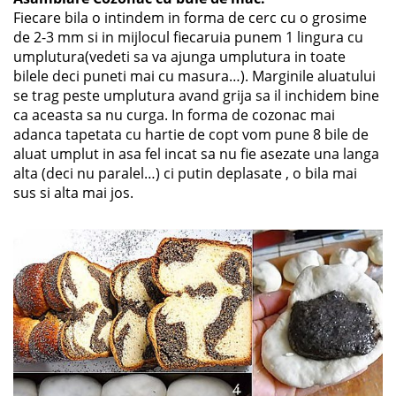
Fiecare bila o intindem in forma de cerc cu o grosime
de 2-3 mm si in mijlocul fiecaruia punem 1 lingura cu
umplutura(vedeti sa va ajunga umplutura in toate
bilele deci puneti mai cu masura…). Marginile aluatului
se trag peste umplutura avand grija sa il inchidem bine
ca aceasta sa nu curga. In forma de cozonac mai
adanca tapetata cu hartie de copt vom pune 8 bile de
aluat umplut in asa fel incat sa nu fie asezate una langa
alta (deci nu paralel…) ci putin deplasate , o bila mai
sus si alta mai jos.