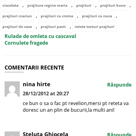
,
,
,
,
ciocolata
prajitura regina maria
prajituri
prajituri bune
,
,
,
prajituri craciun
prajituri cu crema
prajituri cu nuca
,
,
prajituri de casa
prajituri pasti
retete torturi prajituri
Rulada de omleta cu cascaval
Cornulete fragede
COMENTARII RECENTE
nina hirte
Răspunde
28/12/2012 at 20:27
ce bun o sa o fac pt revelion,mersi pt reteta va
doresc un an plin de bucurii,la multi ani!
Steluta Ghiocela
Răspunde