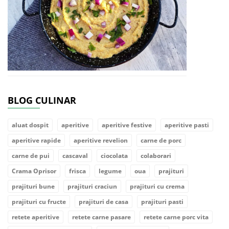
BLOG CULINAR
aluat dospit
aperitive
aperitive festive
aperitive pasti
aperitive rapide
aperitive revelion
carne de porc
carne de pui
cascaval
ciocolata
colaborari
Crama Oprisor
frisca
legume
oua
prajituri
prajituri bune
prajituri craciun
prajituri cu crema
prajituri cu fructe
prajituri de casa
prajituri pasti
retete aperitive
retete carne pasare
retete carne porc vita