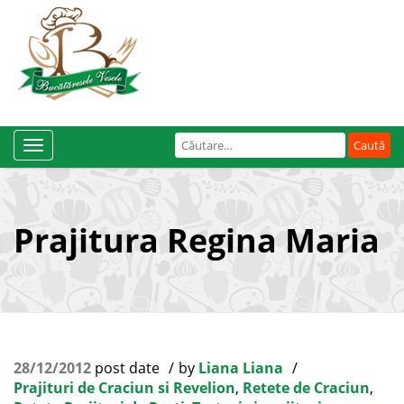
Caută
Toggle
după:
Navigation
Prajitura Regina Maria
28/12/2012
post date
by
Liana Liana
Prajituri de Craciun si Revelion
,
Retete de Craciun
,