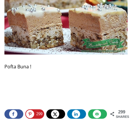
Pofta Buna !
299
299
SHARES