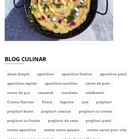
BLOG CULINAR
aluat dospit
aperitive
aperitive festive
aperitive pasti
aperitive rapide
aperitive revelion
carne de porc
carne de pui
cascaval
ciocolata
colaborari
Crama Oprisor
frisca
legume
oua
prajituri
prajituri bune
prajituri craciun
prajituri cu crema
prajituri cu fructe
prajituri de casa
prajituri pasti
retete aperitive
retete carne pasare
retete carne porc vita