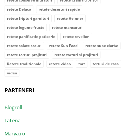
retete conserve muraturi
retete Crama Oprisor
retete Delaco
retete deserturi rapide
retete fripturi garnituri
retete Heinner
retete legume fructe
retete mancaruri
retete panificatie patiserie
retete revelion
retete salate sosuri
retete Sun Food
retete supe ciorbe
retete torturi prajituri
retete torturi si prajituri
Retete traditionale
retete video
tort
torturi de casa
video
PARTENERI
Blogroll
LaLena
Marya.ro