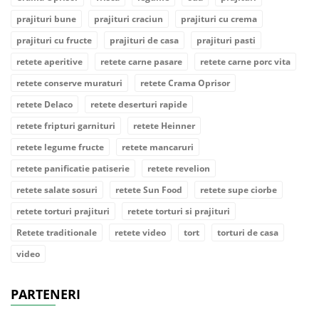
prajituri bune
prajituri craciun
prajituri cu crema
prajituri cu fructe
prajituri de casa
prajituri pasti
retete aperitive
retete carne pasare
retete carne porc vita
retete conserve muraturi
retete Crama Oprisor
retete Delaco
retete deserturi rapide
retete fripturi garnituri
retete Heinner
retete legume fructe
retete mancaruri
retete panificatie patiserie
retete revelion
retete salate sosuri
retete Sun Food
retete supe ciorbe
retete torturi prajituri
retete torturi si prajituri
Retete traditionale
retete video
tort
torturi de casa
video
PARTENERI