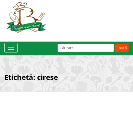
Caută
Toggle
după:
Navigation
Etichetă:
cirese