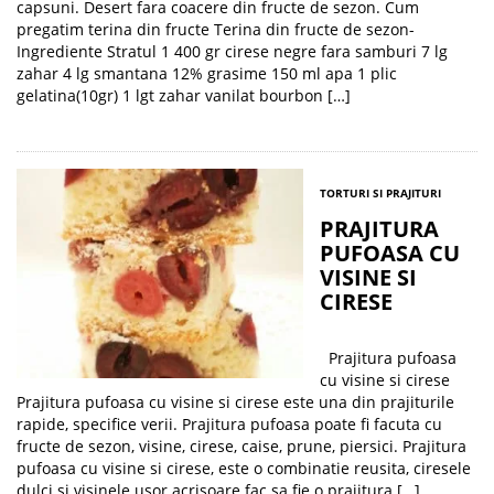
capsuni. Desert fara coacere din fructe de sezon. Cum
pregatim terina din fructe Terina din fructe de sezon-
Ingrediente Stratul 1 400 gr cirese negre fara samburi 7 lg
zahar 4 lg smantana 12% grasime 150 ml apa 1 plic
gelatina(10gr) 1 lgt zahar vanilat bourbon […]
TORTURI SI PRAJITURI
PRAJITURA
PUFOASA CU
VISINE SI
CIRESE
Prajitura pufoasa
cu visine si cirese
Prajitura pufoasa cu visine si cirese este una din prajiturile
rapide, specifice verii. Prajitura pufoasa poate fi facuta cu
fructe de sezon, visine, cirese, caise, prune, piersici. Prajitura
pufoasa cu visine si cirese, este o combinatie reusita, ciresele
dulci si visinele usor acrisoare fac sa fie o prajitura […]