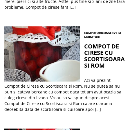
mere, piersici si alte fructe. Astfel pus tine si 3 ani de zile fara
probleme. Compot de cirese fara […]
COMPOTURI
CONSERVE SI
MURATURI
COMPOT DE
CIRESE CU
SCORTISOARA
SI ROM
Azi va prezint
Compot de Cirese cu Scortisoara si Rom. Nu se putea sa nu
pun si cateva borcane cu compot daca tot am avut ocazia sa
culeg cirese din livada. Vreau sa va spun despre acest
Compot de Cirese cu Scortisoara si Rom ca are o aroma
deosebita data de scortisoara si cuisoare apoi […]