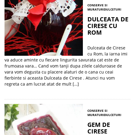
CONSERVE SI
MURATURI
DULCETURI
DULCEATA DE
CIRESE CU
ROM
Dulceata de Cirese
cu Rom, la iarna imi
va aduce aminte cu fiecare lingurita savurata cat este de
frumoasa vara… Cand vom tanji dupa zilele calduroase de
vara vom degusta cu placere alaturi de o cana cu ceai
fierbinte si aceasta Dulceata de Cirese . Atunci nu vom
regreta ca am lucrat atat de mult […]
CONSERVE SI
MURATURI
DULCETURI
GEM DE
CIRESE