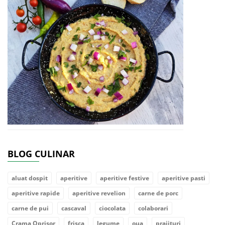
BLOG CULINAR
aluat dospit
aperitive
aperitive festive
aperitive pasti
aperitive rapide
aperitive revelion
carne de porc
carne de pui
cascaval
ciocolata
colaborari
Crama Oprisor
frisca
legume
oua
prajituri