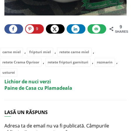
9
9
SHARES
,
,
,
carne miel
fripturi miel
retete carne miel
,
,
,
retete Crama Oprisor
retete fripturi garnituri
rozmarin
usturoi
Lichior de nuci verzi
Paine de Casa cu Plamadeala
LASĂ UN RĂSPUNS
Adresa ta de email nu va fi publicată.
Câmpurile