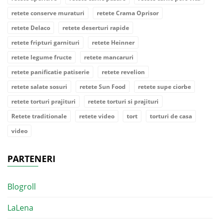
retete conserve muraturi
retete Crama Oprisor
retete Delaco
retete deserturi rapide
retete fripturi garnituri
retete Heinner
retete legume fructe
retete mancaruri
retete panificatie patiserie
retete revelion
retete salate sosuri
retete Sun Food
retete supe ciorbe
retete torturi prajituri
retete torturi si prajituri
Retete traditionale
retete video
tort
torturi de casa
video
PARTENERI
Blogroll
LaLena