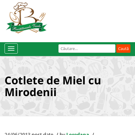
Caută
Toggle
după:
Navigation
Cotlete de Miel cu
Mirodenii
24/06/2013
post date
by
Loredana