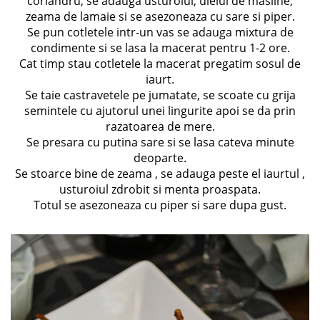
coriandru, se adauga usturoiul, uleiul de masline,
zeama de lamaie si se asezoneaza cu sare si piper.
Se pun cotletele intr-un vas se adauga mixtura de
condimente si se lasa la macerat pentru 1-2 ore.
Cat timp stau cotletele la macerat pregatim sosul de
iaurt.
Se taie castravetele pe jumatate, se scoate cu grija
semintele cu ajutorul unei lingurite apoi se da prin
razatoarea de mere.
Se presara cu putina sare si se lasa cateva minute
deoparte.
Se stoarce bine de zeama , se adauga peste el iaurtul ,
usturoiul zdrobit si menta proaspata.
Totul se asezoneaza cu piper si sare dupa gust.