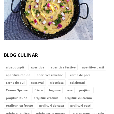
BLOG CULINAR
aluat dospit
aperitive
aperitive festive
aperitive pasti
aperitive rapide
aperitive revelion
carne de porc
carne de pui
cascaval
ciocolata
colaborari
Crama Oprisor
frisca
legume
oua
prajituri
prajituri bune
prajituri craciun
prajituri cu crema
prajituri cu fructe
prajituri de casa
prajituri pasti
retete aperitive
retete carne pasare
retete carne porc vita