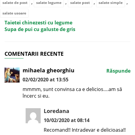
,
,
,
,
salate de post
salate legume
salate post
salate simple
salate usoare
Taietei chinezesti cu legume
Supa de pui cu galuste de gris
COMENTARII RECENTE
mihaela gheorghiu
Răspunde
02/02/2020 at 13:55
mmmm, sunt convinsa ca e delicios….am să
încerc si eu.
Loredana
10/02/2020 at 08:14
Recomand!! Intradevar e delicioasa!!