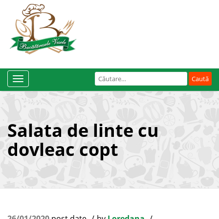
Caută
Toggle
după:
Navigation
Salata de linte cu
dovleac copt
26/01/2020
post date
by
Loredana