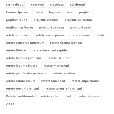
carne de pui
cascaval
ciocolata
colaborari
Crama Oprisor
frisca
legume
oua
prajituri
prajituri bune
prajituri craciun
prajituri cu crema
prajituri cu fructe
prajituri de casa
prajituri pasti
retete aperitive
retete carne pasare
retete carne porc vita
retete conserve muraturi
retete Crama Oprisor
retete Delaco
retete deserturi rapide
retete fripturi garnituri
retete Heinner
retete legume fructe
retete mancaruri
retete panificatie patiserie
retete revelion
retete salate sosuri
retete Sun Food
retete supe ciorbe
retete torturi prajituri
retete torturi si prajituri
Retete traditionale
retete video
tort
torturi de casa
video