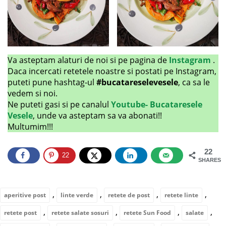
Va asteptam alaturi de noi si pe pagina de
Instagram
.
Daca incercati retetele noastre si postati pe Instagram,
puteti pune hashtag-ul
#bucatareselevesele
, ca sa le
vedem si noi.
Ne puteti gasi si pe canalul
Youtube- Bucataresele
Vesele
, unde va asteptam sa va abonati!!
Multumim!!!
22
22
SHARES
,
,
,
,
aperitive post
linte verde
retete de post
retete linte
,
,
,
,
retete post
retete salate sosuri
retete Sun Food
salate