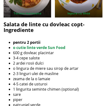
Tocana marocana
Iepure cu linte
Salata de linte cu dovleac copt-
Ingrediente
pentru 2 portii
o cutie linte verde Sun Food
600 g dovleac placintar
3-4 cepe salote
2 ardei rosii dulci
o lingura de miere sau sirop de artar
2-3 linguri ulei de masline
zeama de la o lamaie
4-5 catei de usturoi
1 lingurita seminte chimen (optional)
sare
piper
patrunjel verde