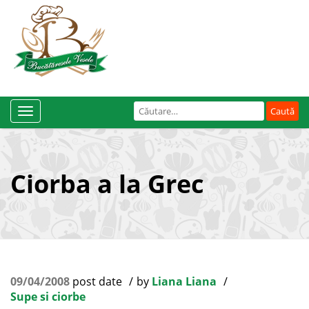
Caută
Toggle
după:
Navigation
Ciorba a la Grec
09/04/2008
post date
by
Liana Liana
Supe si ciorbe