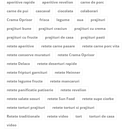
aperitive rapide
aperitive revelion
carne de porc
carne de pui
cascaval
ciocolata
colaborari
Crama Oprisor
frisca
legume
oua
prajituri
prajituri bune
prajituri craciun
prajituri cu crema
prajituri cu fructe
prajituri de casa
prajituri pasti
retete aperitive
retete carne pasare
retete carne porc vita
retete conserve muraturi
retete Crama Oprisor
retete Delaco
retete deserturi rapide
retete fripturi garnituri
retete Heinner
retete legume fructe
retete mancaruri
retete panificatie patiserie
retete revelion
retete salate sosuri
retete Sun Food
retete supe ciorbe
retete torturi prajituri
retete torturi si prajituri
Retete traditionale
retete video
tort
torturi de casa
video