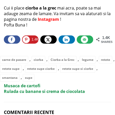
Cui ii place
ciorba a la grec
mai acra, poate sa mai
adauge zeama de lamaie. Va invitam sa va alaturati si la
pagina nostra de
Instagram
!
Pofta Buna !
1.4K
1.4K
SHARES
,
,
,
,
,
carne de pasare
ciorba
Ciorba a la Grec
legume
retete
,
,
,
retete supe
retete supe ciorbe
retete supe si ciorbe
,
smantana
supe
Musaca de cartofi
Rulada cu banane si crema de ciocolata
COMENTARII RECENTE