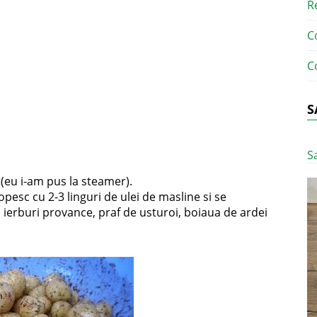
R
C
C
S
S
rt(eu i-am pus la steamer).
opesc cu 2-3 linguri de ulei de masline si se
ierburi provance, praf de usturoi, boiaua de ardei