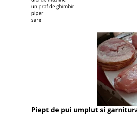
un praf de ghimbir
piper
sare
Piept de pui umplut si garnitura