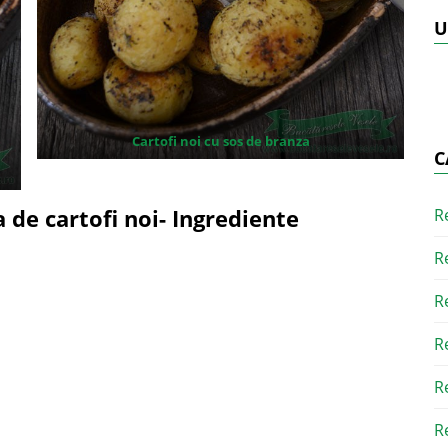
U
Cartofi noi cu sos de branza
C
 de cartofi noi- Ingrediente
R
R
R
R
R
R