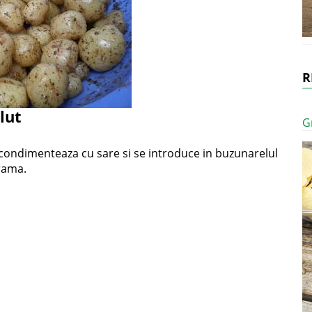
R
lut
G
e condimenteaza cu sare si se introduce in buzunarelul
trama.