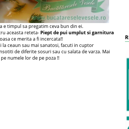
ca e timpul sa pregatim ceva bun din ei.
tru aceasta reteta-
Piept de pui umplut si garnitura
R
oasa ce merita a fi incercata!!
ti la ceaun sau mai sanatosi, facuti in cuptor
nsotiti de diferite sosuri sau cu salata de varza. Mai
c pe numele lor de pe poza !!