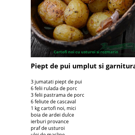
Cartofi noi cu usturoi si rozmarin
Piept de pui umplut si garnitura
3 jumatati piept de pui
6 felii rulada de porc
3 felii pastrama de porc
6 feliute de cascaval
1 kg cartofi noi, mici
boia de ardei dulce
ierburi provance
praf de usturoi
ulei de masline