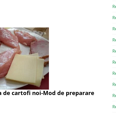
R
R
R
R
R
R
R
R
 de cartofi noi-
Mod de preparare
R
Re