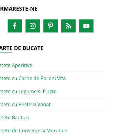
RMARESTE-NE
ARTE DE BUCATE
etete Aperitive
etete cu Carne de Porc si Vita
etete cu Legume si fructe
etete cu Peste si Vanat
etete Bauturi
etete de Conserve si Muraturi