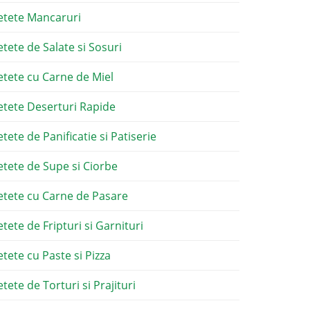
etete Mancaruri
etete de Salate si Sosuri
etete cu Carne de Miel
etete Deserturi Rapide
etete de Panificatie si Patiserie
etete de Supe si Ciorbe
etete cu Carne de Pasare
etete de Fripturi si Garnituri
etete cu Paste si Pizza
tete de Torturi si Prajituri