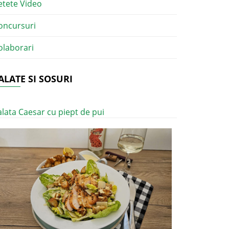
etete Video
oncursuri
olaborari
ALATE SI SOSURI
alata Caesar cu piept de pui