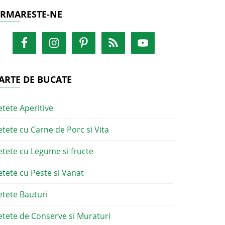
RMARESTE-NE
ARTE DE BUCATE
etete Aperitive
etete cu Carne de Porc si Vita
etete cu Legume si fructe
etete cu Peste si Vanat
etete Bauturi
etete de Conserve si Muraturi