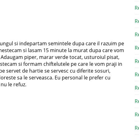
R
R
R
 lungul si indepartam semintele dupa care il razuim pe
R
mestecam si lasam 15 minute la murat dupa care vom
s. Adaugam piper, marar verde tocat, usturoiul pisat,
R
stecam si formam chiftelutele pe care le vom praji in
e servet de hartie se servesc cu diferite sosuri,
R
 doreste sa le serveasca. Eu personal le prefer cu
 nu le refuz.
R
R
R
Re