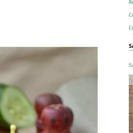
R
C
C
S
S