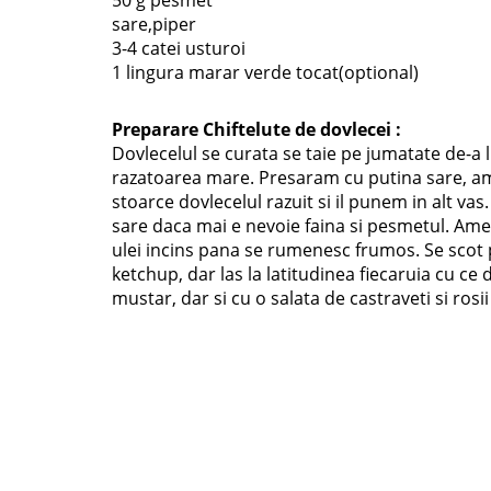
50 g pesmet
sare,piper
3-4 catei usturoi
1 lingura marar verde tocat(optional)
Preparare Chiftelute de dovlecei :
Dovlecelul se curata se taie pe jumatate de-a
razatoarea mare. Presaram cu putina sare, a
stoarce dovlecelul razuit si il punem in alt va
sare daca mai e nevoie faina si pesmetul. Ame
ulei incins pana se rumenesc frumos. Se scot p
ketchup, dar las la latitudinea fiecaruia cu ce
mustar, dar si cu o salata de castraveti si rosii