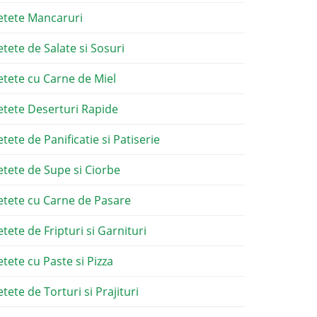
etete Mancaruri
etete de Salate si Sosuri
etete cu Carne de Miel
etete Deserturi Rapide
etete de Panificatie si Patiserie
etete de Supe si Ciorbe
etete cu Carne de Pasare
etete de Fripturi si Garnituri
etete cu Paste si Pizza
tete de Torturi si Prajituri