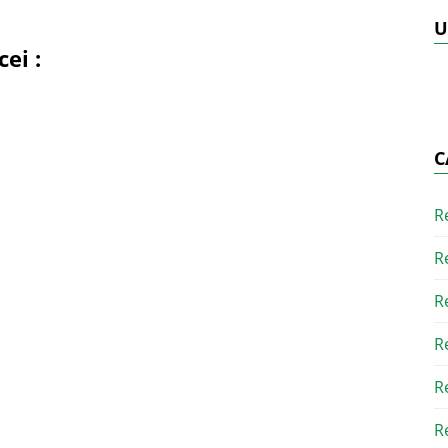
U
ei :
C
R
R
R
R
R
R