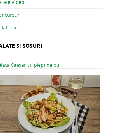
etete Video
oncursuri
olaborari
ALATE SI SOSURI
alata Caesar cu piept de pui