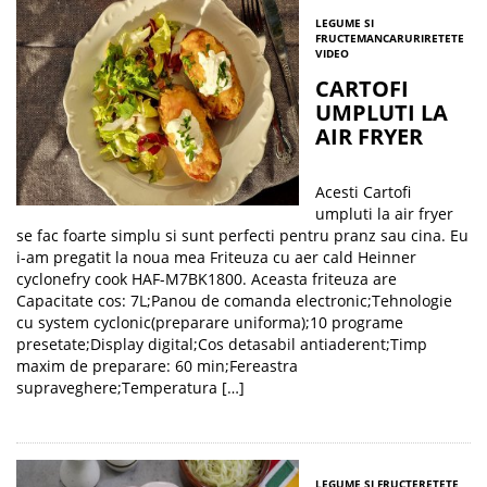
LEGUME SI
FRUCTE
MANCARURI
RETETE
VIDEO
CARTOFI
UMPLUTI LA
AIR FRYER
Acesti Cartofi
umpluti la air fryer
se fac foarte simplu si sunt perfecti pentru pranz sau cina. Eu
i-am pregatit la noua mea Friteuza cu aer cald Heinner
cyclonefry cook HAF-M7BK1800. Aceasta friteuza are
Capacitate cos: 7L;Panou de comanda electronic;Tehnologie
cu system cyclonic(preparare uniforma);10 programe
presetate;Display digital;Cos detasabil antiaderent;Timp
maxim de preparare: 60 min;Fereastra
supraveghere;Temperatura […]
LEGUME SI FRUCTE
RETETE