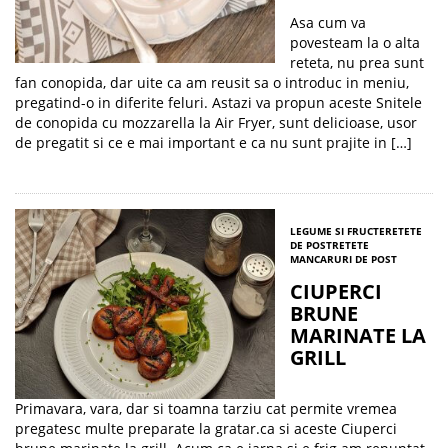
Asa cum va
povesteam la o alta
reteta, nu prea sunt
fan conopida, dar uite ca am reusit sa o introduc in meniu,
pregatind-o in diferite feluri. Astazi va propun aceste Snitele
de conopida cu mozzarella la Air Fryer, sunt delicioase, usor
de pregatit si ce e mai important e ca nu sunt prajite in […]
LEGUME SI FRUCTE
RETETE
DE POST
RETETE
MANCARURI DE POST
CIUPERCI
BRUNE
MARINATE LA
GRILL
Primavara, vara, dar si toamna tarziu cat permite vremea
pregatesc multe preparate la gratar.ca si aceste Ciuperci