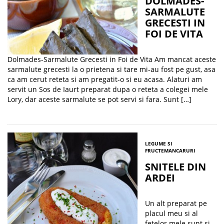
DOLMADES-
SARMALUTE
GRECESTI IN
FOI DE VITA
Dolmades-Sarmalute Grecesti in Foi de Vita Am mancat aceste
sarmalute grecesti la o prietena si tare mi-au fost pe gust, asa
ca am cerut reteta si am pregatit-o si eu acasa. Alaturi am
servit un Sos de Iaurt preparat dupa o reteta a colegei mele
Lory, dar aceste sarmalute se pot servi si fara. Sunt […]
LEGUME SI
FRUCTE
MANCARURI
SNITELE DIN
ARDEI
Un alt preparat pe
placul meu si al
fetelor mele sunt si