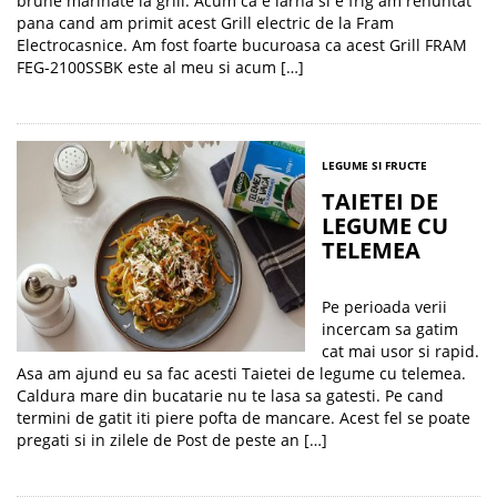
brune marinate la grill. Acum ca e iarna si e frig am renuntat
pana cand am primit acest Grill electric de la Fram
Electrocasnice. Am fost foarte bucuroasa ca acest Grill FRAM
FEG-2100SSBK este al meu si acum […]
LEGUME SI FRUCTE
TAIETEI DE
LEGUME CU
TELEMEA
Pe perioada verii
incercam sa gatim
cat mai usor si rapid.
Asa am ajund eu sa fac acesti Taietei de legume cu telemea.
Caldura mare din bucatarie nu te lasa sa gatesti. Pe cand
termini de gatit iti piere pofta de mancare. Acest fel se poate
pregati si in zilele de Post de peste an […]