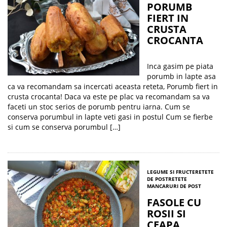
PORUMB
FIERT IN
CRUSTA
CROCANTA
Inca gasim pe piata
porumb in lapte asa
ca va recomandam sa incercati aceasta reteta, Porumb fiert in
crusta crocanta! Daca va este pe plac va recomandam sa va
faceti un stoc serios de porumb pentru iarna. Cum se
conserva porumbul in lapte veti gasi in postul Cum se fierbe
si cum se conserva porumbul […]
LEGUME SI FRUCTE
RETETE
DE POST
RETETE
MANCARURI DE POST
FASOLE CU
ROSII SI
CEAPA