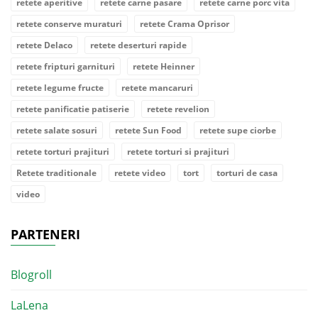
retete aperitive
retete carne pasare
retete carne porc vita
retete conserve muraturi
retete Crama Oprisor
retete Delaco
retete deserturi rapide
retete fripturi garnituri
retete Heinner
retete legume fructe
retete mancaruri
retete panificatie patiserie
retete revelion
retete salate sosuri
retete Sun Food
retete supe ciorbe
retete torturi prajituri
retete torturi si prajituri
Retete traditionale
retete video
tort
torturi de casa
video
PARTENERI
Blogroll
LaLena