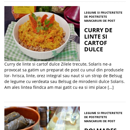
LEGUME SI FRUCTE
RETETE
DE POST
RETETE
MANCARURI DE POST
CURRY DE
LINTE SI
CARTOF
DULCE
Curry de linte si cartof dulce Zilele trecute, Solaris ne-a
provocat sa gatim un preparat de post cu unul din produsele
lor- hrisca, linte, orez integral sau naut si un strop de Belsug
de legume cu verdeata sau Belsug de mirodenii dulce Solaris.
Am ales lintea fiindca am mai gatit cu ea si imi place […]
LEGUME SI FRUCTE
RETETE
DE POST
RETETE
MANCARURI DE POST