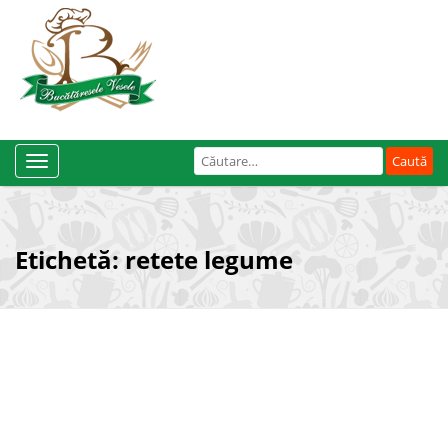
Caută
Toggle
după:
Navigation
Etichetă:
retete legume