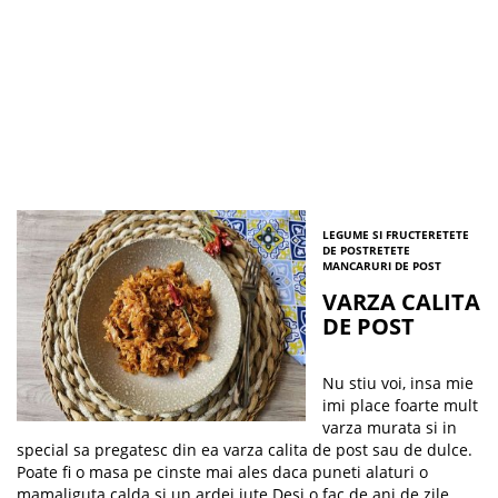
LEGUME SI FRUCTE
RETETE
DE POST
RETETE
MANCARURI DE POST
VARZA CALITA
DE POST
Nu stiu voi, insa mie
imi place foarte mult
varza murata si in
special sa pregatesc din ea varza calita de post sau de dulce.
Poate fi o masa pe cinste mai ales daca puneti alaturi o
mamaliguta calda si un ardei iute.Desi o fac de ani de zile,