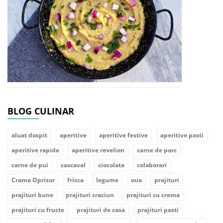
BLOG CULINAR
aluat dospit
aperitive
aperitive festive
aperitive pasti
aperitive rapide
aperitive revelion
carne de porc
carne de pui
cascaval
ciocolata
colaborari
Crama Oprisor
frisca
legume
oua
prajituri
prajituri bune
prajituri craciun
prajituri cu crema
prajituri cu fructe
prajituri de casa
prajituri pasti