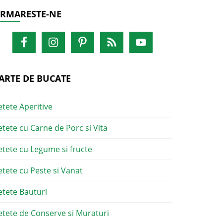
RMARESTE-NE
ARTE DE BUCATE
etete Aperitive
etete cu Carne de Porc si Vita
etete cu Legume si fructe
etete cu Peste si Vanat
etete Bauturi
etete de Conserve si Muraturi