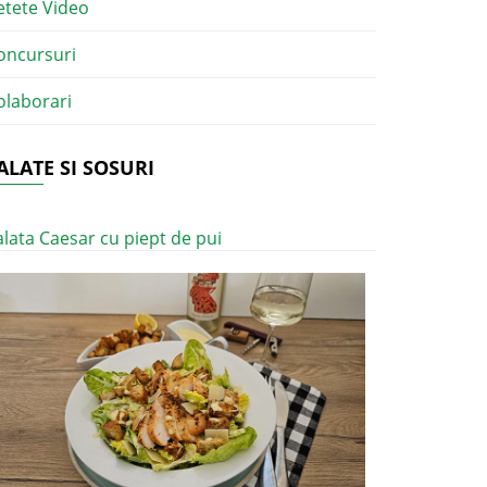
etete Video
oncursuri
olaborari
ALATE SI SOSURI
alata Caesar cu piept de pui