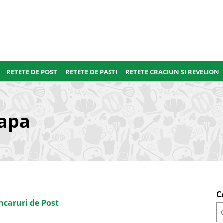
RETETE DE POST
RETETE DE PASTI
RETETE CRACIUN SI REVELION
eapa
C
ncaruri de Post