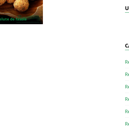
U
elute de fasole
C
R
R
R
R
R
R