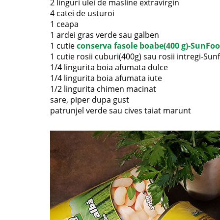
2 linguri ulei de masline extravirgin
4 catei de usturoi
1 ceapa
1 ardei gras verde sau galben
1 cutie
conserva fasole boabe(400 g)-SunFo
1 cutie rosii cuburi(400g) sau rosii intregi-Su
1/4 lingurita boia afumata dulce
1/4 lingurita boia afumata iute
1/2 lingurita chimen macinat
sare, piper dupa gust
patrunjel verde sau cives taiat marunt