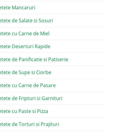
etete Mancaruri
etete de Salate si Sosuri
etete cu Carne de Miel
etete Deserturi Rapide
etete de Panificatie si Patiserie
etete de Supe si Ciorbe
etete cu Carne de Pasare
etete de Fripturi si Garnituri
etete cu Paste si Pizza
tete de Torturi si Prajituri