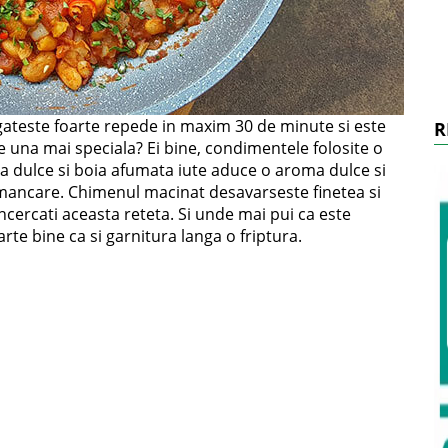
egateste foarte repede in maxim 30 de minute si este
R
e una mai speciala? Ei bine, condimentele folosite o
a dulce si boia afumata iute aduce o aroma dulce si
 mancare. Chimenul macinat desavarseste finetea si
incercati aceasta reteta. Si unde mai pui ca este
rte bine ca si garnitura langa o friptura.