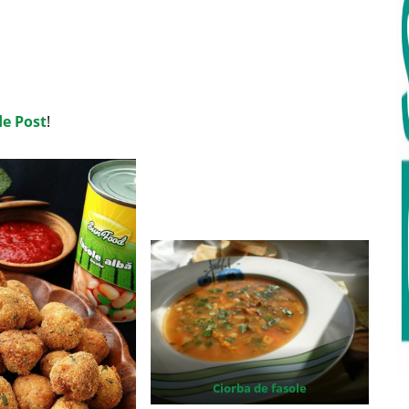
de Post
!
Ciorba de fasole