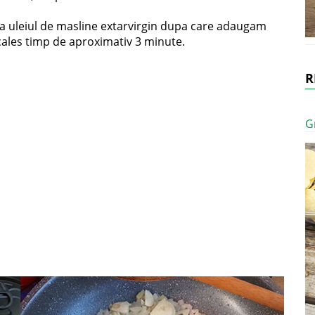
uga uleiul de masline extarvirgin dupa care adaugam
e cales timp de aproximativ 3 minute.
R
G