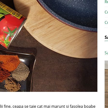
R
C
C
S
S
lii fine, ceapa se taie cat mai marunt si fasolea boabe