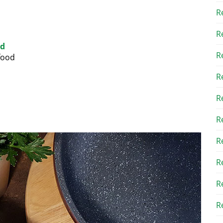
R
R
od
R
nfood
R
R
R
R
R
R
Re