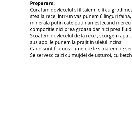
Preparare:
Curatam dovlecelul si il taiem felii cu grodim
stea la rece. Intr-un vas punem 6 linguri faina, 
minerala putin cate putin amestecand mereu
compozitie nici prea groasa dar nici prea fluida
Scoatem dovlecelul de la rece , scurgem apa ce
sus apoi le punem la prajit in uleiul incins.
Cand sunt frumos rumenite le scoatem pe serve
Se servesc calzi cu mujdei de usturoi, cu ketch