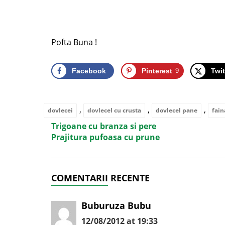
Pofta Buna !
Facebook
Pinterest
9
Twit
,
,
,
dovlecei
dovlecel cu crusta
dovlecel pane
fain
Trigoane cu branza si pere
Prajitura pufoasa cu prune
COMENTARII RECENTE
Buburuza Bubu
12/08/2012 at 19:33