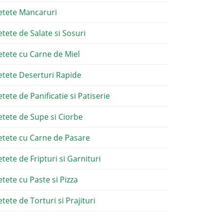
etete Mancaruri
etete de Salate si Sosuri
etete cu Carne de Miel
etete Deserturi Rapide
etete de Panificatie si Patiserie
etete de Supe si Ciorbe
etete cu Carne de Pasare
etete de Fripturi si Garnituri
etete cu Paste si Pizza
tete de Torturi si Prajituri