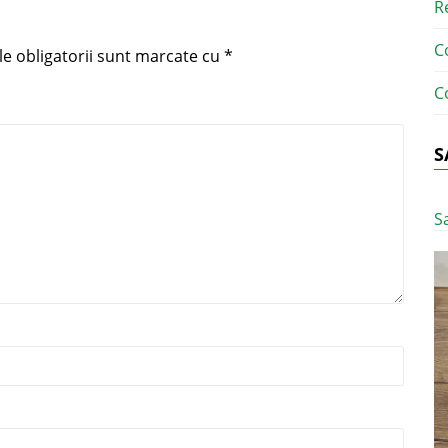
R
C
e obligatorii sunt marcate cu
*
C
S
S