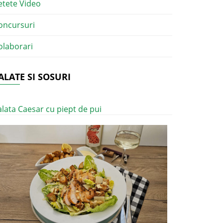
etete Video
oncursuri
olaborari
ALATE SI SOSURI
alata Caesar cu piept de pui