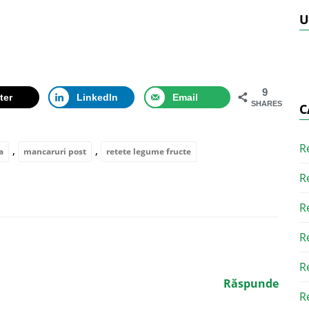
U
9
ter
LinkedIn
Email
SHARES
C
R
,
,
a
mancaruri post
retete legume fructe
R
R
R
R
Răspunde
R