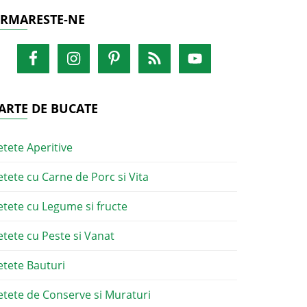
RMARESTE-NE
ARTE DE BUCATE
etete Aperitive
etete cu Carne de Porc si Vita
etete cu Legume si fructe
etete cu Peste si Vanat
etete Bauturi
etete de Conserve si Muraturi