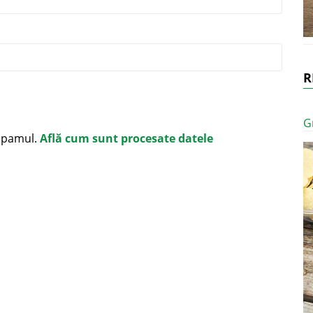
R
G
 spamul.
Află cum sunt procesate datele