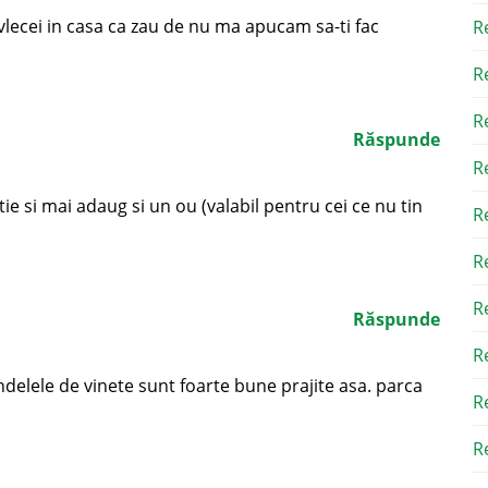
vlecei in casa ca zau de nu ma apucam sa-ti fac
R
R
R
Răspunde
R
 si mai adaug si un ou (valabil pentru cei ce nu tin
R
R
R
Răspunde
R
 rondelele de vinete sunt foarte bune prajite asa. parca
R
Re