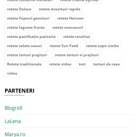
retete Delaco
retete deserturi rapide
retete fripturi garnituri
retete Heinner
retete legume fructe
retete mancaruri
retete panificatie patiserie
retete revelion
retete salate sosuri
retete Sun Food
retete supe ciorbe
retete torturi prajituri
retete torturi si prajituri
Retete traditionale
retete video
tort
torturi de casa
video
PARTENERI
Blogroll
LaLena
Marya.ro