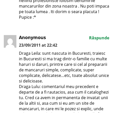
nefiind profesioniste folosim denumirile
mancarurilor din zona noastra . Nu poti impaca
pe toata lumea . Iti dorim o seara placuta !
Pupice :*
Anonymous
Răspunde
23/09/2011 at 22:42
Draga Leila: sunt nascuta in Bucuresti, traiesc
in Bucuresti si ma trag dintr-o familie cu multe
haruri si daruri, printre care si cel al prepararii
de mancaruri simple, complicate, super
complicate, delicatese…etc, toate absolut unice
si delicioase.
Draga Lulu: comentariul meu precedent e
departe de a fi rautacios, asa cum il cataloghezi
tu. Cred ca avem in permanenta de invatat unii
de la altii si, asa cum si eu am un site de
mancaruri, in care mi le pozez si explic, unde