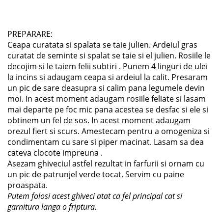
PREPARARE:
Ceapa curatata si spalata se taie julien. Ardeiul gras
curatat de seminte si spalat se taie si el julien. Rosiile le
decojim si le taiem felii subtiri . Punem 4 linguri de ulei
la incins si adaugam ceapa si ardeiul la calit. Presaram
un pic de sare deasupra si calim pana legumele devin
moi. In acest moment adaugam rosiile feliate si lasam
mai departe pe foc mic pana acestea se desfac si ele si
obtinem un fel de sos. In acest moment adaugam
orezul fiert si scurs. Amestecam pentru a omogeniza si
condimentam cu sare si piper macinat. Lasam sa dea
cateva clocote impreuna .
Asezam ghiveciul astfel rezultat in farfurii si ornam cu
un pic de patrunjel verde tocat. Servim cu paine
proaspata.
Putem folosi acest ghiveci atat ca fel principal cat si
garnitura langa o friptura.