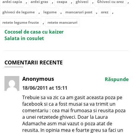
,
,
,
,
,
ardei capia
ardei gras
ceapa
ghiveci
Ghiveci cu orez
,
,
,
,
ghiveci de legume
legume
mancaruri post
orez
,
retete legume fructe
retete mancaruri
Cocosel de casa cu kaizer
Salata in cosulet
COMENTARII RECENTE
Anonymous
Răspunde
18/06/2011 at 15:11
Trebuie sa va zic ca am gasit aceasta poza pe
facebook si ca a fost musai sa va trimit un
comentariu : cea mai frumoasa si reusita poza
a unei retzetede ghiveci. Doar la Laura
Adamache asm mai vazut o poza atat de
reusita. In opinia mea e foarte greu sa faci un