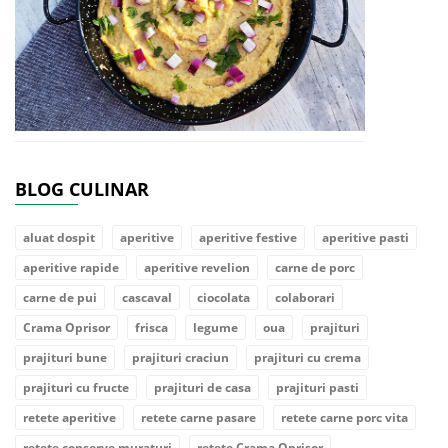
BLOG CULINAR
aluat dospit
aperitive
aperitive festive
aperitive pasti
aperitive rapide
aperitive revelion
carne de porc
carne de pui
cascaval
ciocolata
colaborari
Crama Oprisor
frisca
legume
oua
prajituri
prajituri bune
prajituri craciun
prajituri cu crema
prajituri cu fructe
prajituri de casa
prajituri pasti
retete aperitive
retete carne pasare
retete carne porc vita
retete conserve muraturi
retete Crama Oprisor