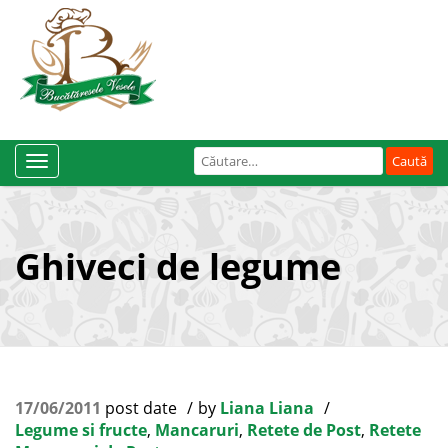
Caută
Toggle
după:
Navigation
Ghiveci de legume
17/06/2011
post date
by
Liana Liana
Legume si fructe
,
Mancaruri
,
Retete de Post
,
Retete