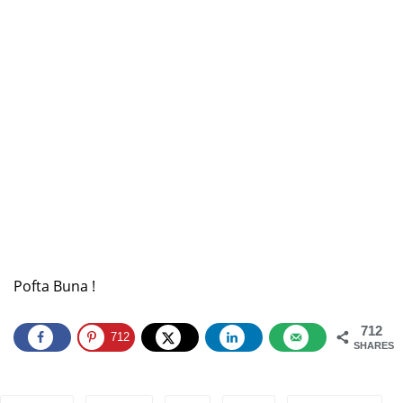
Pofta Buna !
712
712
SHARES