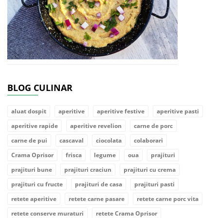
BLOG CULINAR
aluat dospit
aperitive
aperitive festive
aperitive pasti
aperitive rapide
aperitive revelion
carne de porc
carne de pui
cascaval
ciocolata
colaborari
Crama Oprisor
frisca
legume
oua
prajituri
prajituri bune
prajituri craciun
prajituri cu crema
prajituri cu fructe
prajituri de casa
prajituri pasti
retete aperitive
retete carne pasare
retete carne porc vita
retete conserve muraturi
retete Crama Oprisor