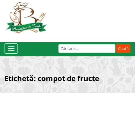
Caută
Toggle
după:
Navigation
Etichetă:
compot de fructe