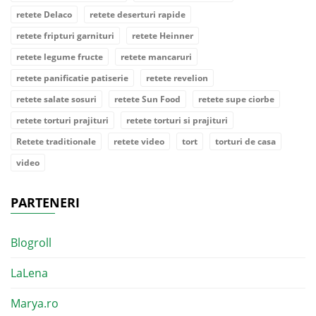
retete Delaco
retete deserturi rapide
retete fripturi garnituri
retete Heinner
retete legume fructe
retete mancaruri
retete panificatie patiserie
retete revelion
retete salate sosuri
retete Sun Food
retete supe ciorbe
retete torturi prajituri
retete torturi si prajituri
Retete traditionale
retete video
tort
torturi de casa
video
PARTENERI
Blogroll
LaLena
Marya.ro