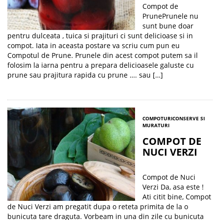
Compot de
PrunePrunele nu
sunt bune doar
pentru dulceata , tuica si prajituri ci sunt delicioase si in
compot. Iata in aceasta postare va scriu cum pun eu
Compotul de Prune. Prunele din acest compot putem sa il
folosim la iarna pentru a prepara delicioasele galuste cu
prune sau prajitura rapida cu prune …. sau […]
COMPOTURI
CONSERVE SI
MURATURI
COMPOT DE
NUCI VERZI
Compot de Nuci
Verzi Da, asa este !
Ati citit bine, Compot
de Nuci Verzi am pregatit dupa o reteta primita de la o
bunicuta tare draguta. Vorbeam in una din zile cu bunicuta