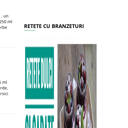
 , un
 250 ml
RETETE CU BRANZETURI
erbe
5 ml
rde,
rsici