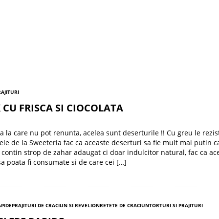
RAJITURI
CU FRISCA SI CIOCOLATA
a la care nu pot renunta, acelea sunt deserturile !! Cu greu le rezis
ele de la Sweeteria fac ca aceaste deserturi sa fie mult mai putin ca
 contin strop de zahar adaugat ci doar indulcitor natural, fac ca ac
sa poata fi consumate si de care cei […]
APIDE
PRAJITURI DE CRACIUN SI REVELION
RETETE DE CRACIUN
TORTURI SI PRAJITURI