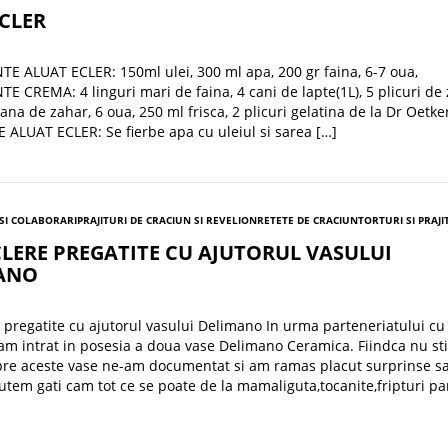
CLER
E ALUAT ECLER: 150ml ulei, 300 ml apa, 200 gr faina, 6-7 oua,
E CREMA: 4 linguri mari de faina, 4 cani de lapte(1L), 5 plicuri de
cana de zahar, 6 oua, 250 ml frisca, 2 plicuri gelatina de la Dr Oetker
ALUAT ECLER: Se fierbe apa cu uleiul si sarea […]
SI COLABORARI
PRAJITURI DE CRACIUN SI REVELION
RETETE DE CRACIUN
TORTURI SI PRAJI
LERE PREGATITE CU AJUTORUL VASULUI
ANO
 pregatite cu ajutorul vasului Delimano In urma parteneriatului cu
m intrat in posesia a doua vase Delimano Ceramica. Fiindca nu st
pre aceste vase ne-am documentat si am ramas placut surprinse s
putem gati cam tot ce se poate de la mamaliguta,tocanite,fripturi pa