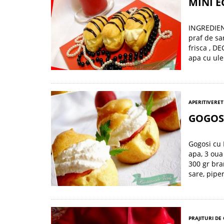
MINI E
INGREDIENT
praf de sa
frisca , D
apa cu ulei
APERITIVE
RET
GOGOSI
Gogosi cu 
apa, 3 oua
300 gr bra
sare, pipe
PRAJITURI DE