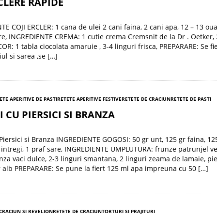
CLERE RAPIDE
E COJI ERCLER: 1 cana de ulei 2 cani faina, 2 cani apa, 12 – 13 oua
re, INGREDIENTE CREMA: 1 cutie crema Cremsnit de la Dr . Oetker,
ECOR: 1 tabla ciocolata amaruie , 3-4 linguri frisca, PREPARARE: Se fi
ul si sarea ,se […]
ETE APERITIVE DE PASTI
RETETE APERITIVE FESTIVE
RETETE DE CRACIUN
RETETE DE PASTI
 CU PIERSICI SI BRANZA
Piersici si Branza INGREDIENTE GOGOSI: 50 gr unt, 125 gr faina, 12
 intregi, 1 praf sare, INGREDIENTE UMPLUTURA: frunze patrunjel ve
nza vaci dulce, 2-3 linguri smantana, 2 linguri zeama de lamaie, pie
r alb PREPARARE: Se pune la fiert 125 ml apa impreuna cu 50 […]
 CRACIUN SI REVELION
RETETE DE CRACIUN
TORTURI SI PRAJITURI