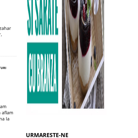
 zahar
,
TURI
iam
a aflam
na la
URMARESTE-NE