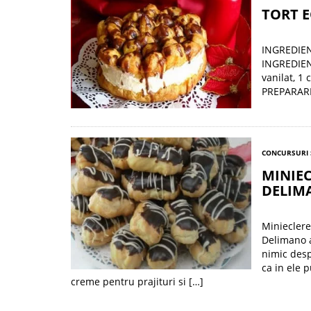
TORT E
INGREDIENT
INGREDIENT
vanilat, 1 
PREPARARE 
CONCURSURI 
MINIEC
DELIM
Minieclere
Delimano a
nimic des
ca in ele 
creme pentru prajituri si […]