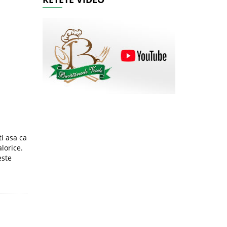
ti asa ca
lorice.
este