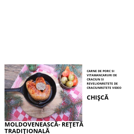
CARNE DE PORC SI
VITA
MANCARURI DE
CRACIUN SI
REVELION
RETETE DE
CRACIUN
RETETE VIDEO
CHIȘCĂ
MOLDOVENEASCĂ- REȚETĂ
TRADIȚIONALĂ