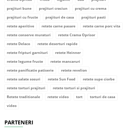
prajituri bune
prajituri craciun
prajituri cu crema
prajituri cu fructe
prajituri de casa
prajituri pasti
retete aperitive
retete carne pasare
retete carne porc vita
retete conserve muraturi
retete Crama Oprisor
retete Delaco
retete deserturi rapide
retete fripturi garnituri
retete Heinner
retete legume fructe
retete mancaruri
retete panificatie patiserie
retete revelion
retete salate sosuri
retete Sun Food
retete supe ciorbe
retete torturi prajituri
retete torturi si prajituri
Retete traditionale
retete video
tort
torturi de casa
video
PARTENERI