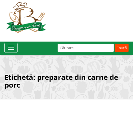
Caută
Toggle
după:
Navigation
Etichetă:
preparate din carne de
porc