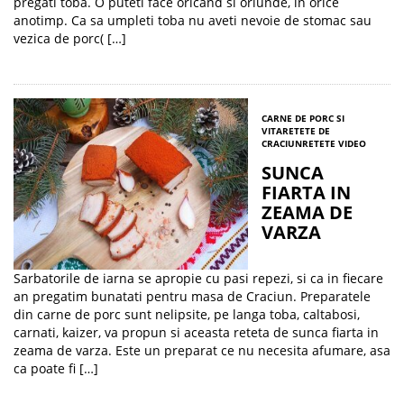
pregati toba. O puteti face oricand si oriunde, in orice
anotimp. Ca sa umpleti toba nu aveti nevoie de stomac sau
vezica de porc( […]
CARNE DE PORC SI
VITA
RETETE DE
CRACIUN
RETETE VIDEO
SUNCA
FIARTA IN
ZEAMA DE
VARZA
Sarbatorile de iarna se apropie cu pasi repezi, si ca in fiecare
an pregatim bunatati pentru masa de Craciun. Preparatele
din carne de porc sunt nelipsite, pe langa toba, caltabosi,
carnati, kaizer, va propun si aceasta reteta de sunca fiarta in
zeama de varza. Este un preparat ce nu necesita afumare, asa
ca poate fi […]