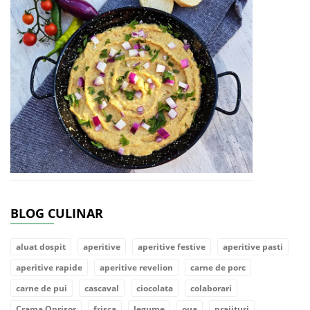
BLOG CULINAR
aluat dospit
aperitive
aperitive festive
aperitive pasti
aperitive rapide
aperitive revelion
carne de porc
carne de pui
cascaval
ciocolata
colaborari
Crama Oprisor
frisca
legume
oua
prajituri