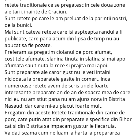
retete traditionale ce se pregatesc in cele doua zone
ale tarii, inainte de Craciun.
Sunt retete pe care le-am preluat de la parintii nostri,
de la bunici.
Mai sunt cateva retete care isi aspteapta randul a fi
publicate, care pana acum din lipsa de timp nu au
apucat sa fie pozate.
Preferam sa pregatim ciolanul de porc afumat,
costitele afumate, slanina tinuta in slatina si mai apoi
afumata sau tinuta la rece si prajita mai apoi.
Sunt preparate ale caror gust nu le veti intalni
niciodata la preparatele gasite in comert. Inca
numeroase retete avem de scris unele foarte
interesante preparate an de an de soacra mea de care
nici eu nu am stiut pana nu am ajuns nora in Bistrita
Nasaud, dar care mi-au placut foarte mult.
Pregatim din aceste Retete traditionale din carne de
porc, cate putin atat din preparatele specifice din Bihor
cat si din Bistrita sa impacam gusturile fiecaruia.
Va dati seama cum ne luam la harta la prepararea