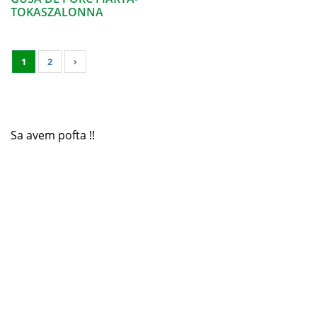
TOKASZALONNA
1
2
›
Sa avem pofta !!