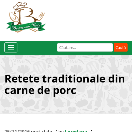
Caută
Toggle
după:
Navigation
Retete traditionale din
carne de porc
25/11/2016
post date
by
Loredana