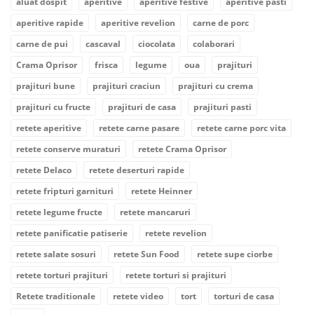
aluat dospit
aperitive
aperitive festive
aperitive pasti
aperitive rapide
aperitive revelion
carne de porc
carne de pui
cascaval
ciocolata
colaborari
Crama Oprisor
frisca
legume
oua
prajituri
prajituri bune
prajituri craciun
prajituri cu crema
prajituri cu fructe
prajituri de casa
prajituri pasti
retete aperitive
retete carne pasare
retete carne porc vita
retete conserve muraturi
retete Crama Oprisor
retete Delaco
retete deserturi rapide
retete fripturi garnituri
retete Heinner
retete legume fructe
retete mancaruri
retete panificatie patiserie
retete revelion
retete salate sosuri
retete Sun Food
retete supe ciorbe
retete torturi prajituri
retete torturi si prajituri
Retete traditionale
retete video
tort
torturi de casa