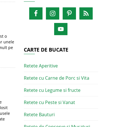
st o
ar unele
mult pe
CARTE DE BUCATE
Retete Aperitive
Retete cu Carne de Porc si Vita
Retete cu Legume si fructe
e
Retete cu Peste si Vanat
losit
dusele
Retete Bauturi
ate
Retete de Conserve si Muraturi