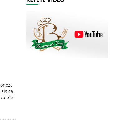
ioneze
 zis ca
ca e o