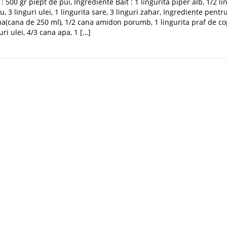
: 500 gr piept de pui, Ingrediente Bait : 1 lingurita piper alb, 1/2 l
, 3 linguri ulei, 1 lingurita sare, 3 linguri zahar, Ingrediente pentr
na(cana de 250 ml), 1/2 cana amidon porumb, 1 lingurita praf de co
uri ulei, 4/3 cana apa, 1 […]