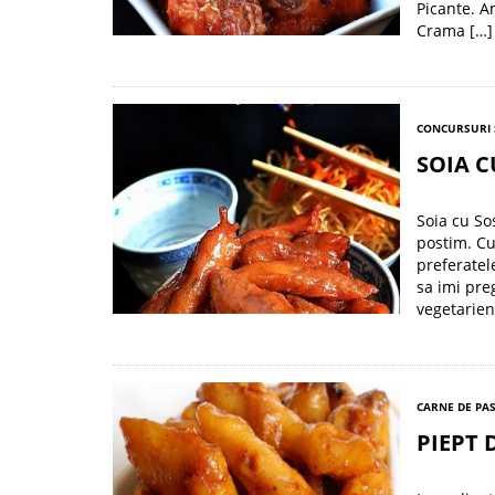
Picante. A
Crama […]
CONCURSURI 
SOIA C
Soia cu So
postim. Cu
preferatel
sa imi pre
vegetarien
CARNE DE PA
PIEPT 