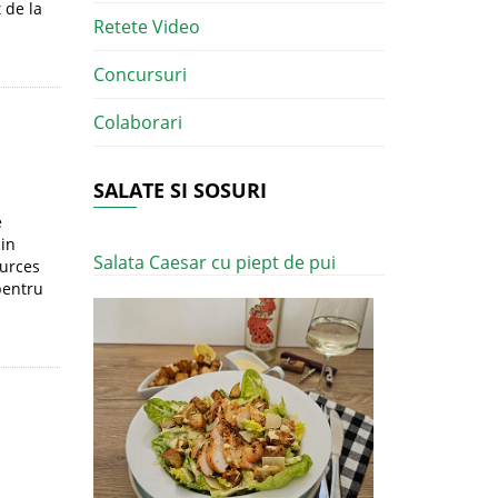
 de la
Retete Video
Concursuri
Colaborari
SALATE SI SOSURI
e
in
Salata Caesar cu piept de pui
purces
pentru