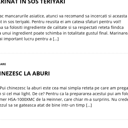
RINAT IN SOS TERIYAKI
ac mancarurile asiatice, atunci va recomand sa incercati si aceasta 
 in sos teriyaki. Pentru reusita ei am cateva sfaturi pentru voi!!
 sa folositi ingrediente de calitate si sa respectati reteta fiindca
a unui ingredient poate schimba in totalitate gustul final. Marinare
ai important lucru pentru a […]
SARE
INEZESC LA ABURI
 Pui chinezesc la aburi este cea mai simpla reteta pe care am prega
si cel mai light. De ce? Pentru ca la prepararea acestui pui am fol
amer HSA-1000XMC de la Heinner, care chiar m-a surprins. Nu cre
rezul sa se gateasca atat de bine intr-un timp […]