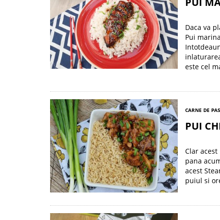
PUI MA
Daca va pl
Pui marinat
Intotdeauna
inlaturare
este cel m
CARNE DE PA
PUI CH
Clar acest
pana acum 
acest Ste
puiul si o