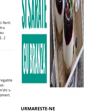
 fierti
tru
-au
 […]
regatite
sos
n’shi s-
comert.
URMARESTE-NE