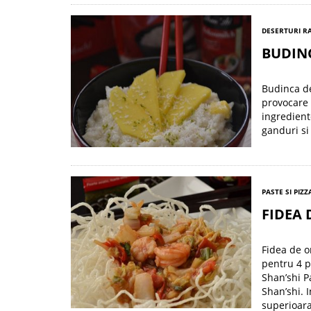
DESERTURI R
BUDINC
Budinca de
provocare 
ingredient
ganduri si
PASTE SI PIZZ
FIDEA 
Fidea de o
pentru 4 p
Shan’shi P
Shan’shi. 
superioara