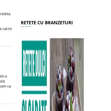
reteta-
RETETE CU BRANZETURI
a carnii
tit-o
osit
deam ca