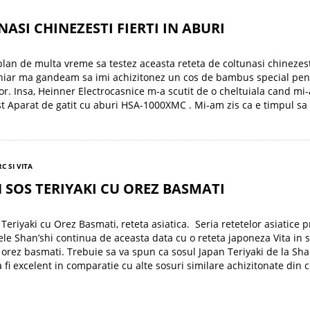
ASI CHINEZESTI FIERTI IN ABURI
lan de multa vreme sa testez aceasta reteta de coltunasi chinezesti
chiar ma gandeam sa imi achizitonez un cos de bambus special pen
lor. Insa, Heinner Electrocasnice m-a scutit de o cheltuiala cand mi
st Aparat de gatit cu aburi HSA-1000XMC . Mi-am zis ca e timpul sa
C SI VITA
N SOS TERIYAKI CU OREZ BASMATI
 Teriyaki cu Orez Basmati, reteta asiatica. Seria retetelor asiatice p
le Shan’shi continua de aceasta data cu o reteta japoneza Vita in 
u orez basmati. Trebuie sa va spun ca sosul Japan Teriyaki de la Sha
a fi excelent in comparatie cu alte sosuri similare achizitonate din 