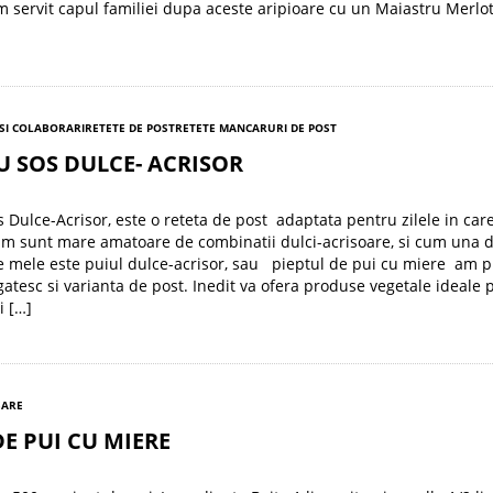
m servit capul familiei dupa aceste aripioare cu un Maiastru Merlot
SI COLABORARI
RETETE DE POST
RETETE MANCARURI DE POST
U SOS DULCE- ACRISOR
s Dulce-Acrisor, este o reteta de post adaptata pentru zilele in car
m sunt mare amatoare de combinatii dulci-acrisoare, si cum una d
e mele este puiul dulce-acrisor, sau pieptul de pui cu miere am 
gatesc si varianta de post. Inedit va ofera produse vegetale ideale 
i […]
SARE
DE PUI CU MIERE