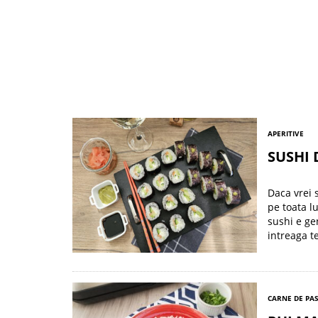
APERITIVE
SUSHI
Daca vrei 
pe toata l
sushi e ge
intreaga te
CARNE DE PA