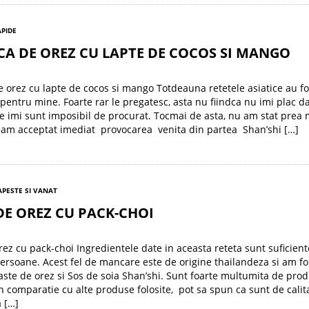
APIDE
A DE OREZ CU LAPTE DE COCOS SI MANGO
 orez cu lapte de cocos si mango Totdeauna retetele asiatice au fo
pentru mine. Foarte rar le pregatesc, asta nu fiindca nu imi plac d
e imi sunt imposibil de procurat. Tocmai de asta, nu am stat prea 
 am acceptat imediat provocarea venita din partea Shan’shi […]
A
PESTE SI VANAT
DE OREZ CU PACK-CHOI
rez cu pack-choi Ingredientele date in aceasta reteta sunt suficient
ersoane. Acest fel de mancare este de origine thailandeza si am fo
aste de orez si Sos de soia Shan’shi. Sunt foarte multumita de pro
In comparatie cu alte produse folosite, pot sa spun ca sunt de calit
 […]