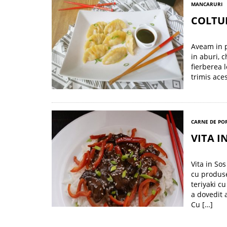
MANCARURI
COLTUN
Aveam in p
in aburi, 
fierberea 
trimis ace
CARNE DE POR
VITA I
Vita in Sos
cu produse
teriyaki c
a dovedit 
Cu […]