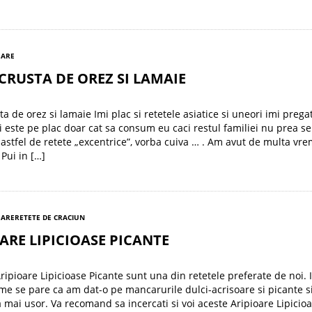
SARE
 CRUSTA DE OREZ SI LAMAIE
ta de orez si lamaie Imi plac si retetele asiatice si uneori imi prega
i este pe plac doar cat sa consum eu caci restul familiei nu prea se
astfel de retete „excentrice”, vorba cuiva … . Am avut de multa vre
 Pui in […]
SARE
RETETE DE CRACIUN
ARE LIPICIOASE PICANTE
Aripioare Lipicioase Picante sunt una din retetele preferate de noi. 
me se pare ca am dat-o pe mancarurile dulci-acrisoare si picante s
 mai usor. Va recomand sa incercati si voi aceste Aripioare Lipicio