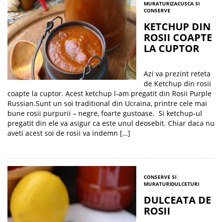
MURATURI
ZACUSCA SI
CONSERVE
KETCHUP DIN
ROSII COAPTE
LA CUPTOR
Azi va prezint reteta
de Ketchup din rosii
coapte la cuptor. Acest ketchup l-am pregatit din Rosii Purple
Russian.Sunt un soi traditional din Ucraina, printre cele mai
bune rosii purpurii – negre, foarte gustoase. Si ketchup-ul
pregatit din ele va asigur ca este unul deosebit. Chiar daca nu
aveti acest soi de rosii va indemn […]
CONSERVE SI
MURATURI
DULCETURI
DULCEATA DE
ROSII