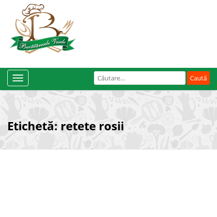
Caută
Toggle
după:
Navigation
Etichetă:
retete rosii