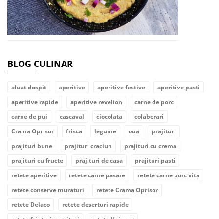
BLOG CULINAR
aluat dospit
aperitive
aperitive festive
aperitive pasti
aperitive rapide
aperitive revelion
carne de porc
carne de pui
cascaval
ciocolata
colaborari
Crama Oprisor
frisca
legume
oua
prajituri
prajituri bune
prajituri craciun
prajituri cu crema
prajituri cu fructe
prajituri de casa
prajituri pasti
retete aperitive
retete carne pasare
retete carne porc vita
retete conserve muraturi
retete Crama Oprisor
retete Delaco
retete deserturi rapide