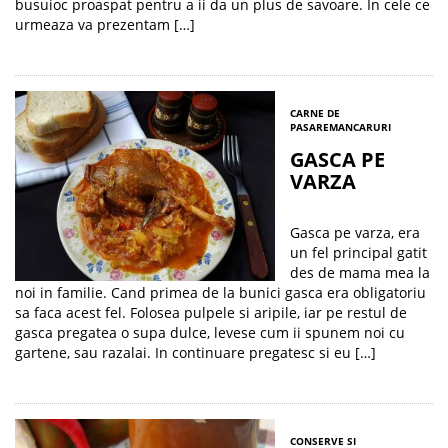
busuioc proaspat pentru a ii da un plus de savoare. In cele ce
urmeaza va prezentam […]
CARNE DE
PASARE
MANCARURI
GASCA PE
VARZA
Gasca pe varza, era
un fel principal gatit
des de mama mea la
noi in familie. Cand primea de la bunici gasca era obligatoriu
sa faca acest fel. Folosea pulpele si aripile, iar pe restul de
gasca pregatea o supa dulce, levese cum ii spunem noi cu
gartene, sau razalai. In continuare pregatesc si eu […]
CONSERVE SI