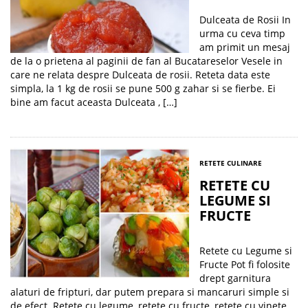
Dulceata de Rosii In
urma cu ceva timp
am primit un mesaj
de la o prietena al paginii de fan al Bucatareselor Vesele in
care ne relata despre Dulceata de rosii. Reteta data este
simpla, la 1 kg de rosii se pune 500 g zahar si se fierbe. Ei
bine am facut aceasta Dulceata , […]
RETETE CULINARE
RETETE CU
LEGUME SI
FRUCTE
Retete cu Legume si
Fructe Pot fi folosite
drept garnitura
alaturi de fripturi, dar putem prepara si mancaruri simple si
de efect. Retete cu legume, retete cu fructe, retete cu vinete,