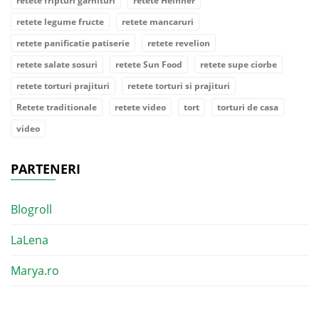
retete fripturi garnituri
retete Heinner
retete legume fructe
retete mancaruri
retete panificatie patiserie
retete revelion
retete salate sosuri
retete Sun Food
retete supe ciorbe
retete torturi prajituri
retete torturi si prajituri
Retete traditionale
retete video
tort
torturi de casa
video
PARTENERI
Blogroll
LaLena
Marya.ro