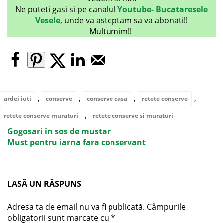
Ne puteti gasi si pe canalul
Youtube- Bucataresele
Vesele
, unde va asteptam sa va abonati!!
Multumim!!
,
,
,
,
ardei iuti
conserve
conserve casa
retete conserve
,
retete conserve muraturi
retete conserve si muraturi
Gogosari in sos de mustar
Must pentru iarna fara conservant
LASĂ UN RĂSPUNS
Adresa ta de email nu va fi publicată.
Câmpurile
obligatorii sunt marcate cu
*