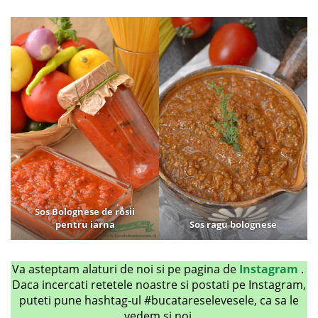
Sos Bolognese de rosii
pentru iarna
Sos ragu bolognese
Va asteptam alaturi de noi si pe pagina de
Instagram
.
Daca incercati retetele noastre si postati pe Instagram,
puteti pune hashtag-ul #bucatareselevesele, ca sa le
vedem si noi.