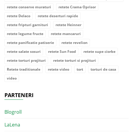
retete conserve muraturi
retete Crama Oprisor
retete Delaco
retete deserturi rapide
retete fripturi garnituri
retete Heinner
retete legume fructe
retete mancaruri
retete panificatie patiserie
retete revelion
retete salate sosuri
retete Sun Food
retete supe ciorbe
retete torturi prajituri
retete torturi si prajituri
Retete traditionale
retete video
tort
torturi de casa
video
PARTENERI
Blogroll
LaLena