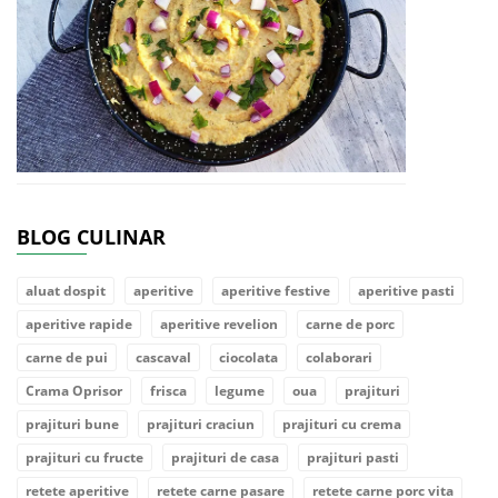
BLOG CULINAR
aluat dospit
aperitive
aperitive festive
aperitive pasti
aperitive rapide
aperitive revelion
carne de porc
carne de pui
cascaval
ciocolata
colaborari
Crama Oprisor
frisca
legume
oua
prajituri
prajituri bune
prajituri craciun
prajituri cu crema
prajituri cu fructe
prajituri de casa
prajituri pasti
retete aperitive
retete carne pasare
retete carne porc vita