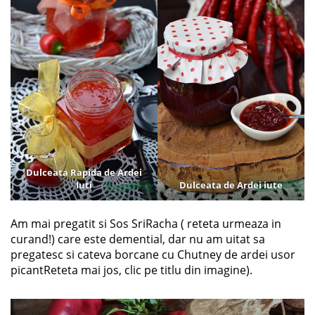
Dulceata Rapida de Ardei
Iuti
Dulceata de Ardei iute
Am mai pregatit si Sos SriRacha ( reteta urmeaza in
curand!) care este demential, dar nu am uitat sa
pregatesc si cateva borcane cu Chutney de ardei usor
picantReteta mai jos, clic pe titlu din imagine).