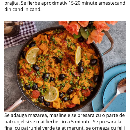
prajita. Se fierbe aproximativ 15-20 minute amestecand
din cand in cand.
Se adauga mazarea, maslinele se presara cu o parte de
patrunjel si se mai fierbe circa 5 minute. Se presara la
final cu patrunjel verde taiat marunt, se orneaza cu felii