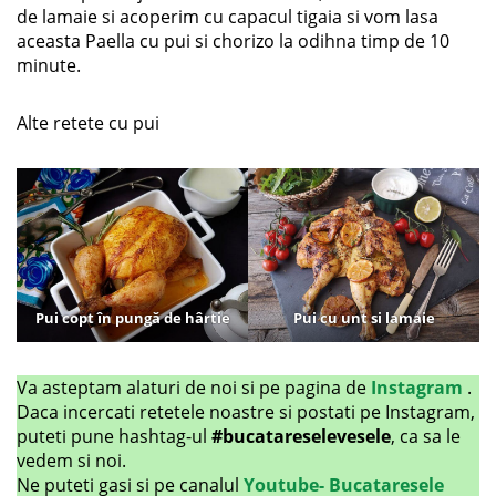
de lamaie si acoperim cu capacul tigaia si vom lasa
aceasta Paella cu pui si chorizo la odihna timp de 10
minute.
Alte retete cu pui
Pui copt în pungă de hârtie
Pui cu unt si lamaie
Va asteptam alaturi de noi si pe pagina de
Instagram
.
Daca incercati retetele noastre si postati pe Instagram,
puteti pune hashtag-ul
#bucatareselevesele
, ca sa le
vedem si noi.
Ne puteti gasi si pe canalul
Youtube- Bucataresele