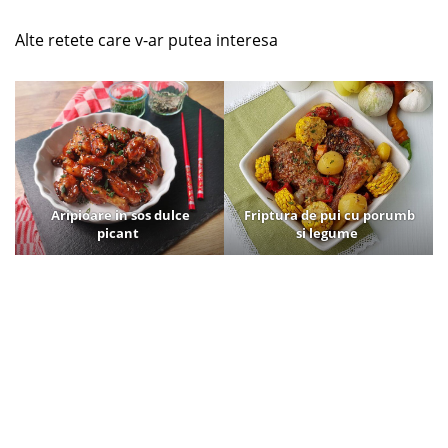
Alte retete care v-ar putea interesa
Aripioare in sos dulce
Friptura de pui cu porumb
picant
si legume