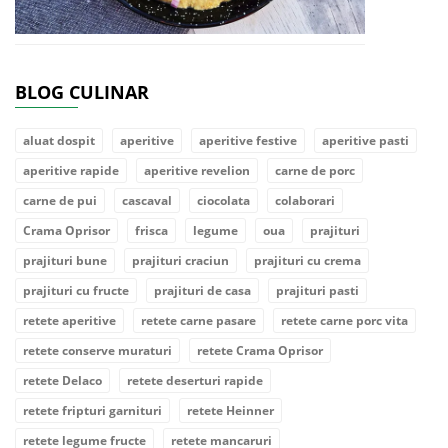
BLOG CULINAR
aluat dospit
aperitive
aperitive festive
aperitive pasti
aperitive rapide
aperitive revelion
carne de porc
carne de pui
cascaval
ciocolata
colaborari
Crama Oprisor
frisca
legume
oua
prajituri
prajituri bune
prajituri craciun
prajituri cu crema
prajituri cu fructe
prajituri de casa
prajituri pasti
retete aperitive
retete carne pasare
retete carne porc vita
retete conserve muraturi
retete Crama Oprisor
retete Delaco
retete deserturi rapide
retete fripturi garnituri
retete Heinner
retete legume fructe
retete mancaruri