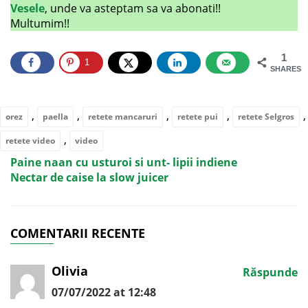
Vesele
, unde va asteptam sa va abonati!!
Multumim!!
1
1
SHARES
,
,
,
,
,
orez
paella
retete mancaruri
retete pui
retete Selgros
,
retete video
video
Paine naan cu usturoi si unt- lipii indiene
Nectar de caise la slow juicer
COMENTARII RECENTE
Olivia
Răspunde
07/07/2022 at 12:48