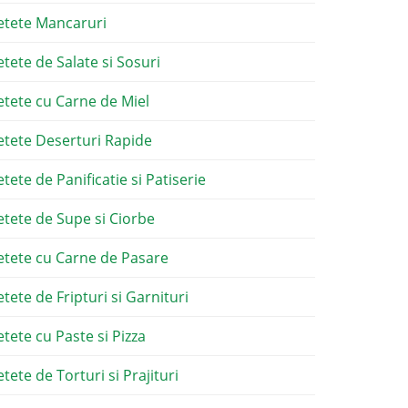
etete Mancaruri
etete de Salate si Sosuri
etete cu Carne de Miel
etete Deserturi Rapide
etete de Panificatie si Patiserie
etete de Supe si Ciorbe
etete cu Carne de Pasare
etete de Fripturi si Garnituri
etete cu Paste si Pizza
tete de Torturi si Prajituri