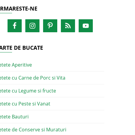
RMARESTE-NE
ARTE DE BUCATE
etete Aperitive
etete cu Carne de Porc si Vita
etete cu Legume si fructe
etete cu Peste si Vanat
etete Bauturi
etete de Conserve si Muraturi