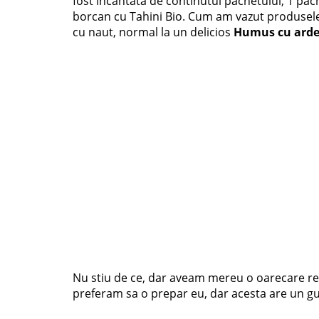
fost incantata de continutul pachetului, 1 pach
borcan cu Tahini Bio. Cum am vazut produsele 
cu naut, normal la un delicios
Humus cu ardei
Nu stiu de ce, dar aveam mereu o oarecare re
preferam sa o prepar eu, dar acesta are un g