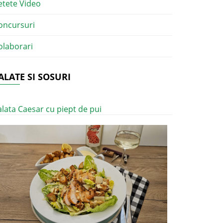
etete Video
oncursuri
olaborari
ALATE SI SOSURI
alata Caesar cu piept de pui