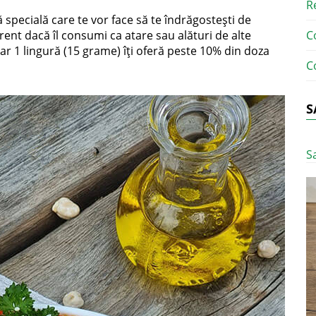
R
ă specială care te vor face să te îndrăgostești de
erent dacă îl consumi ca atare sau alături de alte
C
ar 1 lingură (15 grame) îți oferă peste 10% din doza
C
S
S