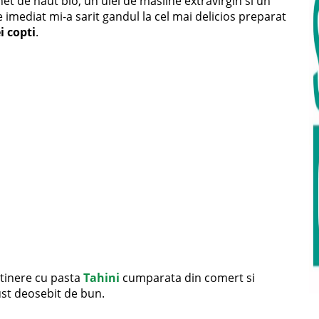
et de naut bio, un ulei de masline extravirgin si un
imediat mi-a sarit gandul la cel mai delicios preparat
 copti
.
tinere cu pasta
Tahini
cumparata din comert si
ust deosebit de bun.