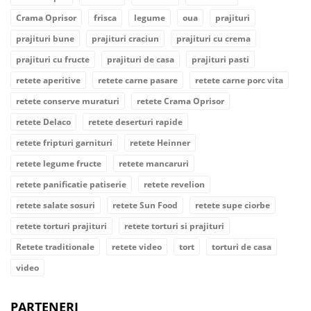
Crama Oprisor
frisca
legume
oua
prajituri
prajituri bune
prajituri craciun
prajituri cu crema
prajituri cu fructe
prajituri de casa
prajituri pasti
retete aperitive
retete carne pasare
retete carne porc vita
retete conserve muraturi
retete Crama Oprisor
retete Delaco
retete deserturi rapide
retete fripturi garnituri
retete Heinner
retete legume fructe
retete mancaruri
retete panificatie patiserie
retete revelion
retete salate sosuri
retete Sun Food
retete supe ciorbe
retete torturi prajituri
retete torturi si prajituri
Retete traditionale
retete video
tort
torturi de casa
video
PARTENERI