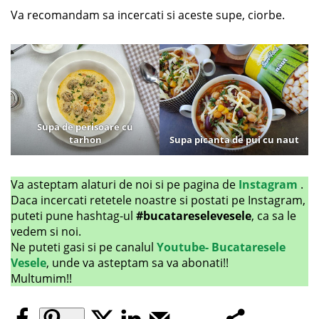
Va recomandam sa incercati si aceste supe, ciorbe.
Supa de perisoare
cu
tarhon
Supa picanta de pui cu na
ut
Va asteptam alaturi de noi si pe pagina de
Instagram
.
Daca incercati retetele noastre si postati pe Instagram,
puteti pune hashtag-ul
#bucatareselevesele
, ca sa le
vedem si noi.
Ne puteti gasi si pe canalul
Youtube- Bucataresele
Vesele
, unde va asteptam sa va abonati!!
Multumim!!