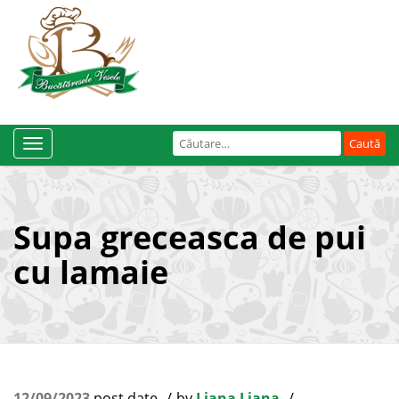
Caută
Toggle
după:
Navigation
Supa greceasca de pui
cu lamaie
12/09/2023
post date
by
Liana Liana