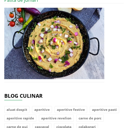
Pasta de jumari
BLOG CULINAR
aluat dospit
aperitive
aperitive festive
aperitive pasti
aperitive rapide
aperitive revelion
carne de porc
carne de pui
cascaval
ciocolata
colaborari