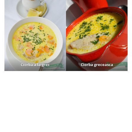
Ciorba a la gr
ec
Ciorba greceasc
a