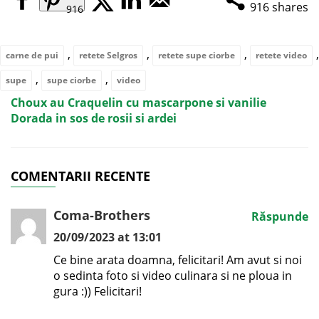
916
shares
916
,
,
,
,
carne de pui
retete Selgros
retete supe ciorbe
retete video
,
,
supe
supe ciorbe
video
Choux au Craquelin cu mascarpone si vanilie
Dorada in sos de rosii si ardei
COMENTARII RECENTE
Coma-Brothers
Răspunde
20/09/2023 at 13:01
Ce bine arata doamna, felicitari! Am avut si noi
o sedinta foto si video culinara si ne ploua in
gura :)) Felicitari!