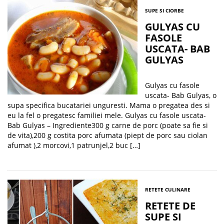
SUPE SI CIORBE
GULYAS CU
FASOLE
USCATA- BAB
GULYAS
Gulyas cu fasole
uscata- Bab Gulyas, o
supa specifica bucatariei unguresti. Mama o pregatea des si
eu la fel o pregatesc familiei mele. Gulyas cu fasole uscata-
Bab Gulyas – Ingrediente300 g carne de porc (poate sa fie si
de vita),200 g costita porc afumata (piept de porc sau ciolan
afumat ),2 morcovi,1 patrunjel,2 buc […]
RETETE CULINARE
RETETE DE
SUPE SI