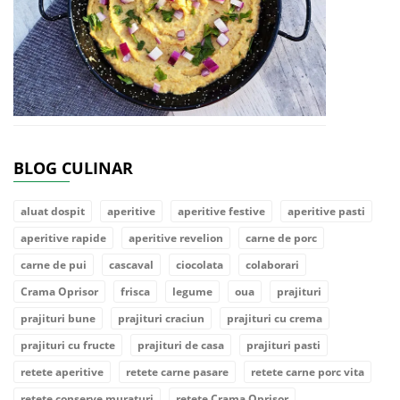
BLOG CULINAR
aluat dospit
aperitive
aperitive festive
aperitive pasti
aperitive rapide
aperitive revelion
carne de porc
carne de pui
cascaval
ciocolata
colaborari
Crama Oprisor
frisca
legume
oua
prajituri
prajituri bune
prajituri craciun
prajituri cu crema
prajituri cu fructe
prajituri de casa
prajituri pasti
retete aperitive
retete carne pasare
retete carne porc vita
retete conserve muraturi
retete Crama Oprisor