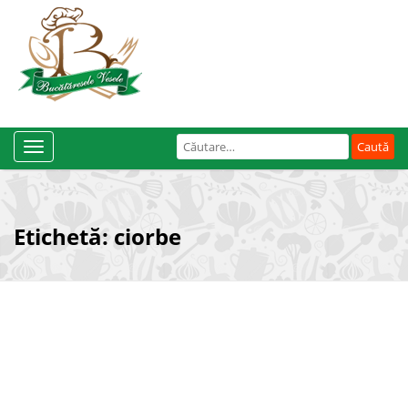
Caută
Toggle
după:
Navigation
Etichetă:
ciorbe