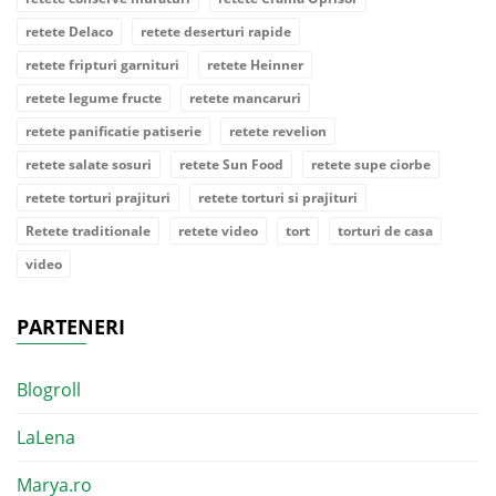
retete Delaco
retete deserturi rapide
retete fripturi garnituri
retete Heinner
retete legume fructe
retete mancaruri
retete panificatie patiserie
retete revelion
retete salate sosuri
retete Sun Food
retete supe ciorbe
retete torturi prajituri
retete torturi si prajituri
Retete traditionale
retete video
tort
torturi de casa
video
PARTENERI
Blogroll
LaLena
Marya.ro