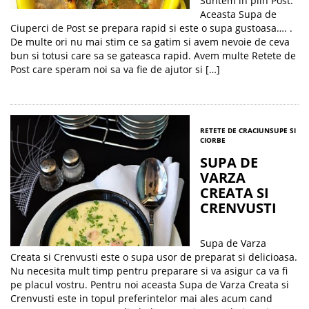
Suntem in plin Post.
Aceasta Supa de
Ciuperci de Post se prepara rapid si este o supa gustoasa…. .
De multe ori nu mai stim ce sa gatim si avem nevoie de ceva
bun si totusi care sa se gateasca rapid. Avem multe Retete de
Post care speram noi sa va fie de ajutor si […]
RETETE DE CRACIUN
SUPE SI
CIORBE
SUPA DE
VARZA
CREATA SI
CRENVUSTI
Supa de Varza
Creata si Crenvusti este o supa usor de preparat si delicioasa.
Nu necesita mult timp pentru preparare si va asigur ca va fi
pe placul vostru. Pentru noi aceasta Supa de Varza Creata si
Crenvusti este in topul preferintelor mai ales acum cand