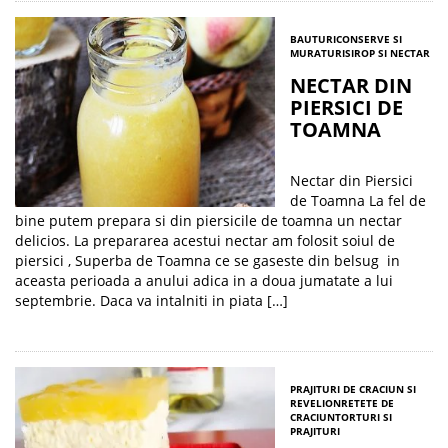
BAUTURI
CONSERVE SI
MURATURI
SIROP SI NECTAR
NECTAR DIN
PIERSICI DE
TOAMNA
Nectar din Piersici
de Toamna La fel de
bine putem prepara si din piersicile de toamna un nectar
delicios. La prepararea acestui nectar am folosit soiul de
piersici , Superba de Toamna ce se gaseste din belsug in
aceasta perioada a anului adica in a doua jumatate a lui
septembrie. Daca va intalniti in piata […]
PRAJITURI DE CRACIUN SI
REVELION
RETETE DE
CRACIUN
TORTURI SI
PRAJITURI