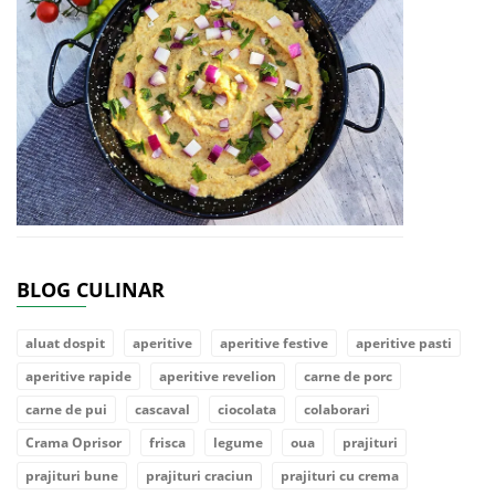
BLOG CULINAR
aluat dospit
aperitive
aperitive festive
aperitive pasti
aperitive rapide
aperitive revelion
carne de porc
carne de pui
cascaval
ciocolata
colaborari
Crama Oprisor
frisca
legume
oua
prajituri
prajituri bune
prajituri craciun
prajituri cu crema