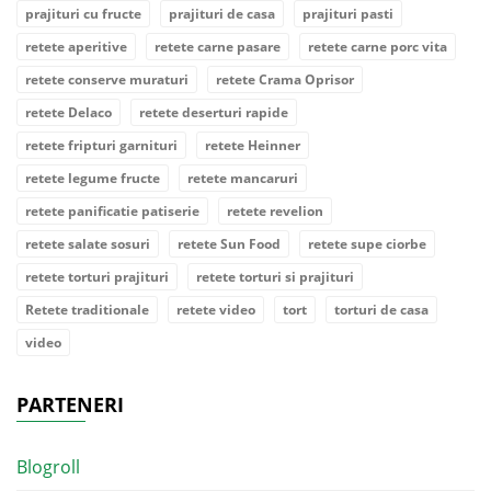
prajituri cu fructe
prajituri de casa
prajituri pasti
retete aperitive
retete carne pasare
retete carne porc vita
retete conserve muraturi
retete Crama Oprisor
retete Delaco
retete deserturi rapide
retete fripturi garnituri
retete Heinner
retete legume fructe
retete mancaruri
retete panificatie patiserie
retete revelion
retete salate sosuri
retete Sun Food
retete supe ciorbe
retete torturi prajituri
retete torturi si prajituri
Retete traditionale
retete video
tort
torturi de casa
video
PARTENERI
Blogroll