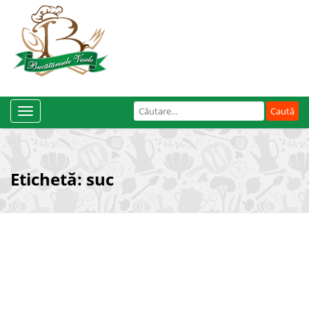
Caută
Toggle
după:
Navigation
Etichetă:
suc