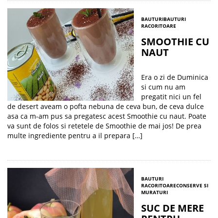
BAUTURI
BAUTURI
RACORITOARE
SMOOTHIE CU
NAUT
Era o zi de Duminica
si cum nu am
pregatit nici un fel
de desert aveam o pofta nebuna de ceva bun, de ceva dulce
asa ca m-am pus sa pregatesc acest Smoothie cu naut. Poate
va sunt de folos si retetele de Smoothie de mai jos! De prea
multe ingrediente pentru a il prepara […]
BAUTURI
RACORITOARE
CONSERVE SI
MURATURI
SUC DE MERE