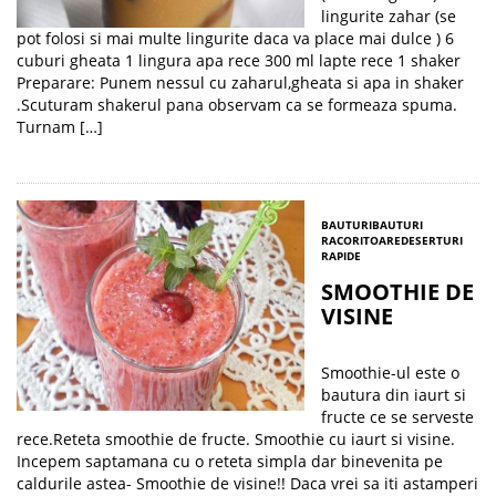
lingurite zahar (se
pot folosi si mai multe lingurite daca va place mai dulce ) 6
cuburi gheata 1 lingura apa rece 300 ml lapte rece 1 shaker
Preparare: Punem nessul cu zaharul,gheata si apa in shaker
.Scuturam shakerul pana observam ca se formeaza spuma.
Turnam […]
BAUTURI
BAUTURI
RACORITOARE
DESERTURI
RAPIDE
SMOOTHIE DE
VISINE
Smoothie-ul este o
bautura din iaurt si
fructe ce se serveste
rece.Reteta smoothie de fructe. Smoothie cu iaurt si visine.
Incepem saptamana cu o reteta simpla dar binevenita pe
caldurile astea- Smoothie de visine!! Daca vrei sa iti astamperi