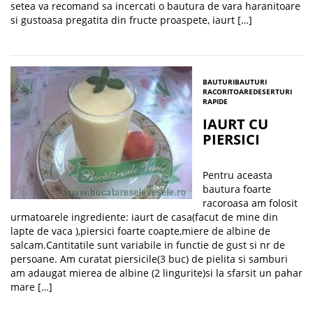
setea va recomand sa incercati o bautura de vara haranitoare
si gustoasa pregatita din fructe proaspete, iaurt […]
BAUTURI
BAUTURI
RACORITOARE
DESERTURI
RAPIDE
IAURT CU
PIERSICI
Pentru aceasta
bautura foarte
racoroasa am folosit
urmatoarele ingrediente: iaurt de casa(facut de mine din
lapte de vaca ),piersici foarte coapte,miere de albine de
salcam.Cantitatile sunt variabile in functie de gust si nr de
persoane. Am curatat piersicile(3 buc) de pielita si samburi
am adaugat mierea de albine (2 lingurite)si la sfarsit un pahar
mare […]