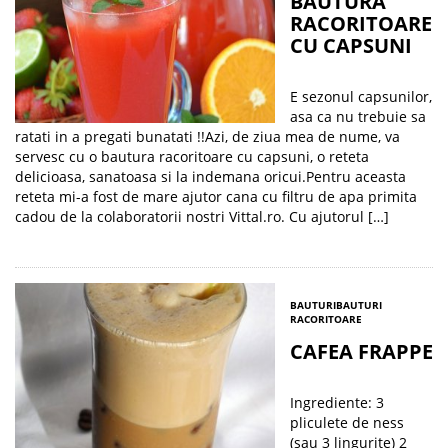
BAUTURA
RACORITOARE
CU CAPSUNI
E sezonul capsunilor,
asa ca nu trebuie sa
ratati in a pregati bunatati !!Azi, de ziua mea de nume, va
servesc cu o bautura racoritoare cu capsuni, o reteta
delicioasa, sanatoasa si la indemana oricui.Pentru aceasta
reteta mi-a fost de mare ajutor cana cu filtru de apa primita
cadou de la colaboratorii nostri Vittal.ro. Cu ajutorul […]
BAUTURI
BAUTURI
RACORITOARE
CAFEA FRAPPE
Ingrediente: 3
pliculete de ness
(sau 3 lingurite) 2