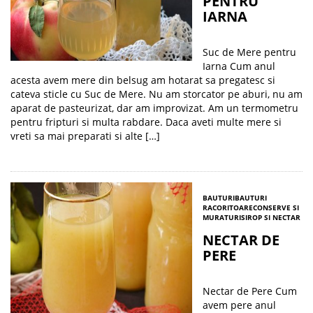
PENTRU
IARNA
Suc de Mere pentru
Iarna Cum anul
acesta avem mere din belsug am hotarat sa pregatesc si
cateva sticle cu Suc de Mere. Nu am storcator pe aburi, nu am
aparat de pasteurizat, dar am improvizat. Am un termometru
pentru fripturi si multa rabdare. Daca aveti multe mere si
vreti sa mai preparati si alte […]
BAUTURI
BAUTURI
RACORITOARE
CONSERVE SI
MURATURI
SIROP SI NECTAR
NECTAR DE
PERE
Nectar de Pere Cum
avem pere anul