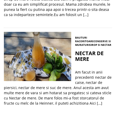
doar ca eu am simplificat procesul. Mama zdrobea murele, le
punea la fiert cu putina apa apoi o trecea printr-o sita deasa
ca sa indeparteze semintele.Eu am folosit un […]
BAUTURI
RACORITOARE
CONSERVE SI
MURATURI
SIROP SI NECTAR
NECTAR DE
MERE
Am facut in anii
precedenti nectar de
caise, nectar de
piersici, nectar de mere si suc de mere. Anul acesta am avut
multe mere de vara si am hotarat sa pregatesc si cateva sticle
cu Nectar de mere. De mare folos mi-a fost storcatorul de
fructe cu melc de la Heinner, il puteti achizitiona Aici […]