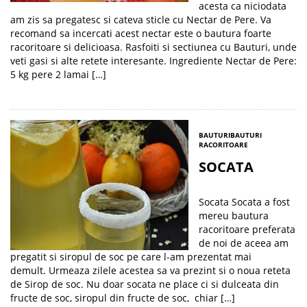
acesta ca niciodata
am zis sa pregatesc si cateva sticle cu Nectar de Pere. Va
recomand sa incercati acest nectar este o bautura foarte
racoritoare si delicioasa. Rasfoiti si sectiunea cu Bauturi, unde
veti gasi si alte retete interesante. Ingrediente Nectar de Pere:
5 kg pere 2 lamai […]
BAUTURI
BAUTURI
RACORITOARE
SOCATA
Socata Socata a fost
mereu bautura
racoritoare preferata
de noi de aceea am
pregatit si siropul de soc pe care l-am prezentat mai
demult. Urmeaza zilele acestea sa va prezint si o noua reteta
de Sirop de soc. Nu doar socata ne place ci si dulceata din
fructe de soc, siropul din fructe de soc, chiar […]