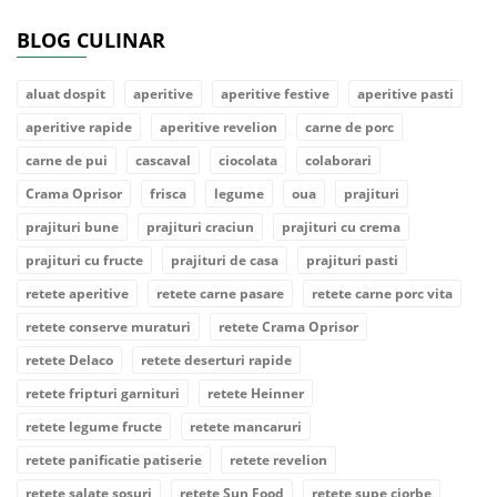
BLOG CULINAR
aluat dospit
aperitive
aperitive festive
aperitive pasti
aperitive rapide
aperitive revelion
carne de porc
carne de pui
cascaval
ciocolata
colaborari
Crama Oprisor
frisca
legume
oua
prajituri
prajituri bune
prajituri craciun
prajituri cu crema
prajituri cu fructe
prajituri de casa
prajituri pasti
retete aperitive
retete carne pasare
retete carne porc vita
retete conserve muraturi
retete Crama Oprisor
retete Delaco
retete deserturi rapide
retete fripturi garnituri
retete Heinner
retete legume fructe
retete mancaruri
retete panificatie patiserie
retete revelion
retete salate sosuri
retete Sun Food
retete supe ciorbe