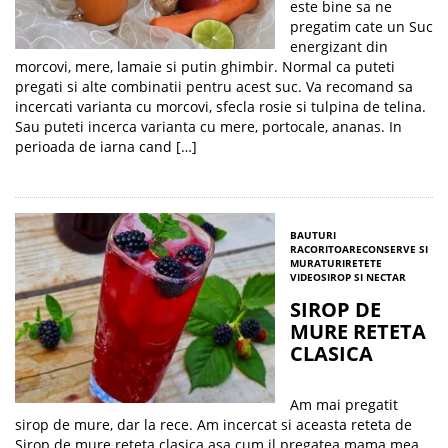
este bine sa ne
pregatim cate un Suc
energizant din
morcovi, mere, lamaie si putin ghimbir. Normal ca puteti
pregati si alte combinatii pentru acest suc. Va recomand sa
incercati varianta cu morcovi, sfecla rosie si tulpina de telina.
Sau puteti incerca varianta cu mere, portocale, ananas. In
perioada de iarna cand […]
BAUTURI
RACORITOARE
CONSERVE SI
MURATURI
RETETE
VIDEO
SIROP SI NECTAR
SIROP DE
MURE RETETA
CLASICA
Am mai pregatit
sirop de mure, dar la rece. Am incercat si aceasta reteta de
Sirop de mure reteta clasica asa cum il pregatea mama mea,