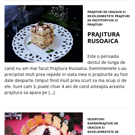
PRAJITURI DE CRACIUN SI
REVELION
RETETE PRAJITURI
DE PASTI
TORTURI SI
PRAJITURI
PRAJITURA
RUSOAICA
Este o perioada
destul de lunga de
cand nu am mai facut Prajitura Rusoaica. Evenimentele s-au
precipitat mult prea repede in viata mea si prajiturile au fost
date deoparte, timpul fiind mult prea scurt sa ma ocup si de
ele. Sunt cam 3, poate chiar 4 ani de cand asteapta aceasta
prajitura sa apara pe […]
DESERTURI
RAPIDE
PRAJITURI DE
CRACIUN SI
REVELION
RETETE DE