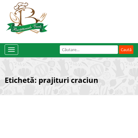
Caută
Toggle
după:
Navigation
Etichetă:
prajituri craciun