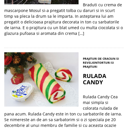
Braduti cu crema de
mascarpone Mosul si-a pregatit tolba cu daruri si in scurt
timp va pleca la drum sa le imparta. In asteptarea lui am
pregatit o delicioasa prajitura decorata in ton cu sarbatorile
de iarna. E o prajitura cu un blat umed cu multa ciocolata si o
glazura pufoasa si aromata din crema […]
PRAJITURI DE CRACIUN SI
REVELION
TORTURI SI
PRAJITURI
RULADA
CANDY
Rulada Candy Cea
mai simpla si
colorata rulada de
pana acum. Rulada Candy este in ton cu sarbatorile de iarna.
Se nimereste an de an sa sarbatorim si o zi speciala pe 20
decembrie al unui membru de familie si cu aceasta ocazie