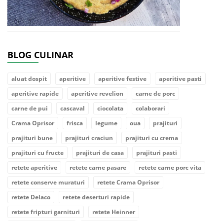
BLOG CULINAR
aluat dospit
aperitive
aperitive festive
aperitive pasti
aperitive rapide
aperitive revelion
carne de porc
carne de pui
cascaval
ciocolata
colaborari
Crama Oprisor
frisca
legume
oua
prajituri
prajituri bune
prajituri craciun
prajituri cu crema
prajituri cu fructe
prajituri de casa
prajituri pasti
retete aperitive
retete carne pasare
retete carne porc vita
retete conserve muraturi
retete Crama Oprisor
retete Delaco
retete deserturi rapide
retete fripturi garnituri
retete Heinner