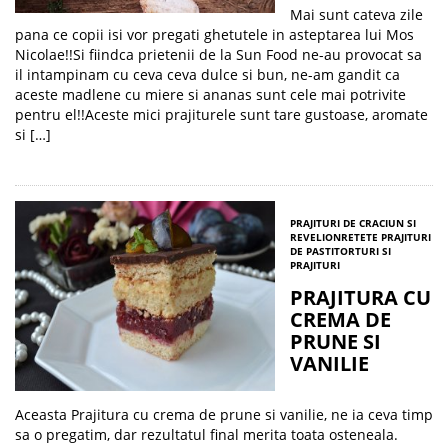
Mai sunt cateva zile
pana ce copii isi vor pregati ghetutele in asteptarea lui Mos
Nicolae!!Si fiindca prietenii de la Sun Food ne-au provocat sa
il intampinam cu ceva ceva dulce si bun, ne-am gandit ca
aceste madlene cu miere si ananas sunt cele mai potrivite
pentru el!!Aceste mici prajiturele sunt tare gustoase, aromate
si […]
PRAJITURI DE CRACIUN SI
REVELION
RETETE PRAJITURI
DE PASTI
TORTURI SI
PRAJITURI
PRAJITURA CU
CREMA DE
PRUNE SI
VANILIE
Aceasta Prajitura cu crema de prune si vanilie, ne ia ceva timp
sa o pregatim, dar rezultatul final merita toata osteneala.