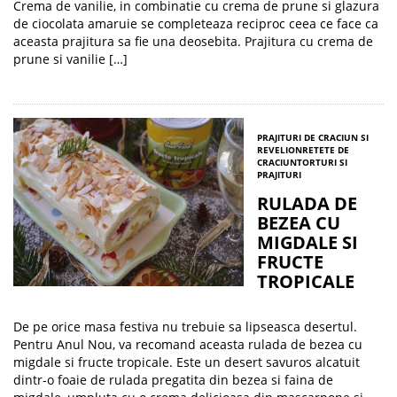
Crema de vanilie, in combinatie cu crema de prune si glazura
de ciocolata amaruie se completeaza reciproc ceea ce face ca
aceasta prajitura sa fie una deosebita. Prajitura cu crema de
prune si vanilie […]
PRAJITURI DE CRACIUN SI
REVELION
RETETE DE
CRACIUN
TORTURI SI
PRAJITURI
RULADA DE
BEZEA CU
MIGDALE SI
FRUCTE
TROPICALE
De pe orice masa festiva nu trebuie sa lipseasca desertul.
Pentru Anul Nou, va recomand aceasta rulada de bezea cu
migdale si fructe tropicale. Este un desert savuros alcatuit
dintr-o foaie de rulada pregatita din bezea si faina de