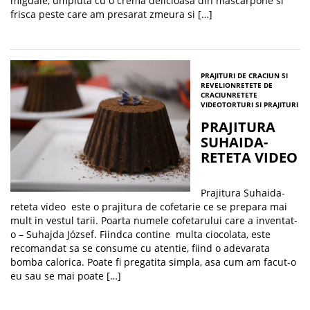
migdale, umpluta cu o crema delicioasa din mascarpone si
frisca peste care am presarat zmeura si […]
PRAJITURI DE CRACIUN SI
REVELION
RETETE DE
CRACIUN
RETETE
VIDEO
TORTURI SI PRAJITURI
PRAJITURA
SUHAIDA-
RETETA VIDEO
Prajitura Suhaida-
reteta video este o prajitura de cofetarie ce se prepara mai
mult in vestul tarii. Poarta numele cofetarului care a inventat-
o – Suhajda József. Fiindca contine multa ciocolata, este
recomandat sa se consume cu atentie, fiind o adevarata
bomba calorica. Poate fi pregatita simpla, asa cum am facut-o
eu sau se mai poate […]