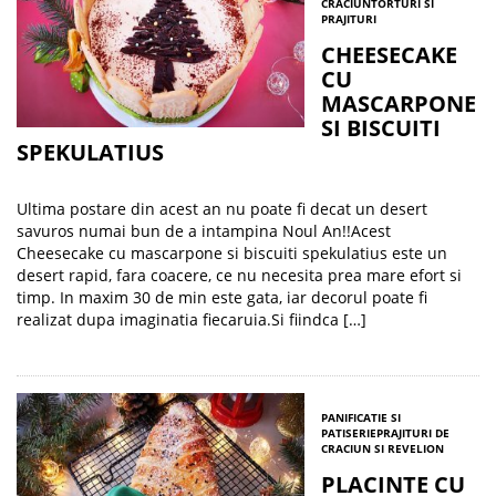
CRACIUN
TORTURI SI
PRAJITURI
CHEESECAKE
CU
MASCARPONE
SI BISCUITI
SPEKULATIUS
Ultima postare din acest an nu poate fi decat un desert
savuros numai bun de a intampina Noul An!!Acest
Cheesecake cu mascarpone si biscuiti spekulatius este un
desert rapid, fara coacere, ce nu necesita prea mare efort si
timp. In maxim 30 de min este gata, iar decorul poate fi
realizat dupa imaginatia fiecaruia.Si fiindca […]
PANIFICATIE SI
PATISERIE
PRAJITURI DE
CRACIUN SI REVELION
PLACINTE CU