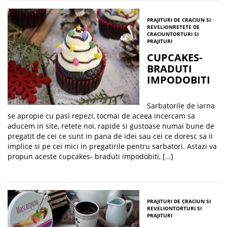
PRAJITURI DE CRACIUN SI
REVELION
RETETE DE
CRACIUN
TORTURI SI
PRAJITURI
CUPCAKES-
BRADUTI
IMPODOBITI
Sarbatorile de iarna
se apropie cu pasi repezi, tocmai de aceea incercam sa
aducem in site, retete noi, rapide si gustoase numai bune de
pregatit de cei ce sunt in pana de idei sau cei ce doresc sa ii
implice si pe cei mici in pregatirile pentru sarbatori. Astazi va
propun aceste cupcakes- braduti impodobiti, […]
PRAJITURI DE CRACIUN SI
REVELION
TORTURI SI
PRAJITURI