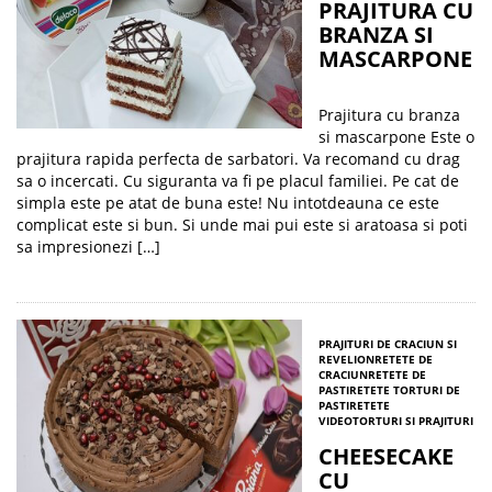
PRAJITURA CU
BRANZA SI
MASCARPONE
Prajitura cu branza
si mascarpone Este o
prajitura rapida perfecta de sarbatori. Va recomand cu drag
sa o incercati. Cu siguranta va fi pe placul familiei. Pe cat de
simpla este pe atat de buna este! Nu intotdeauna ce este
complicat este si bun. Si unde mai pui este si aratoasa si poti
sa impresionezi […]
PRAJITURI DE CRACIUN SI
REVELION
RETETE DE
CRACIUN
RETETE DE
PASTI
RETETE TORTURI DE
PASTI
RETETE
VIDEO
TORTURI SI PRAJITURI
CHEESECAKE
CU