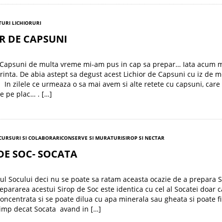
URI LICHIORURI
R DE CAPSUNI
e Capsuni de multa vreme mi-am pus in cap sa prepar… Iata acum 
orinta. De abia astept sa degust acest Lichior de Capsuni cu iz de m
 In zilele ce urmeaza o sa mai avem si alte retete cu capsuni, car
ie pe plac… . […]
URSURI SI COLABORARI
CONSERVE SI MURATURI
SIROP SI NECTAR
DE SOC- SOCATA
ul Socului deci nu se poate sa ratam aceasta ocazie de a prepara S
repararea acestui Sirop de Soc este identica cu cel al Socatei doar c
oncentrata si se poate dilua cu apa minerala sau gheata si poate fi
imp decat Socata avand in […]