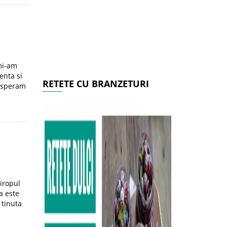
mi-am
enta si
RETETE CU BRANZETURI
e speram
iropul
a este
 tinuta