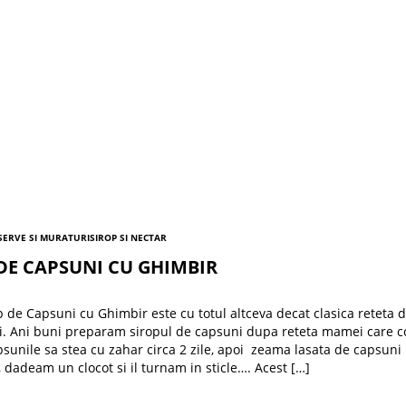
ERVE SI MURATURI
SIROP SI NECTAR
DE CAPSUNI CU GHIMBIR
p de Capsuni cu Ghimbir este cu totul altceva decat clasica reteta d
. Ani buni preparam siropul de capsuni dupa reteta mamei care c
sunile sa stea cu zahar circa 2 zile, apoi zeama lasata de capsuni 
 dadeam un clocot si il turnam in sticle…. Acest […]