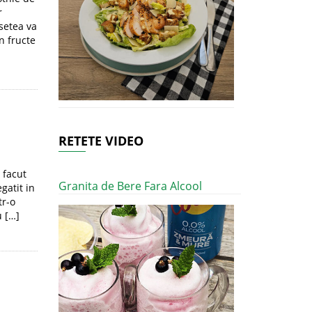
r
 setea va
n fructe
RETETE VIDEO
 facut
Granita de Bere Fara Alcool
gatit in
tr-o
 […]