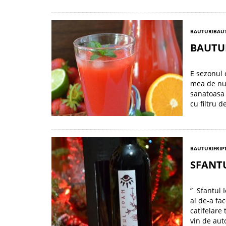
BAUTURI
BAU
BAUTU
E sezonul c
mea de num
sanatoasa 
cu filtru d
BAUTURI
FRIP
SFANT
” Sfantul 
ai de-a fac
catifelare
vin de auto