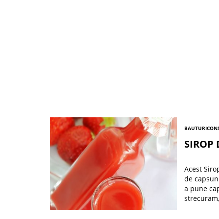
BAUTURI
CONS
SIROP 
Acest Siro
de capsuni
a pune cap
strecuram,