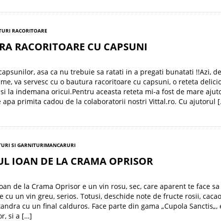
TURI RACORITOARE
RA RACORITOARE CU CAPSUNI
apsunilor, asa ca nu trebuie sa ratati in a pregati bunatati !!Azi, d
e, va servesc cu o bautura racoritoare cu capsuni, o reteta delici
si la indemana oricui.Pentru aceasta reteta mi-a fost de mare ajut
e apa primita cadou de la colaboratorii nostri Vittal.ro. Cu ajutorul 
TURI SI GARNITURI
MANCARURI
UL IOAN DE LA CRAMA OPRISOR
Ioan de la Crama Oprisor e un vin rosu, sec, care aparent te face sa 
e cu un vin greu, serios. Totusi, deschide note de fructe rosii, cacao
 tandra cu un final calduros. Face parte din gama „Cupola Sanctis„,
r, si a […]