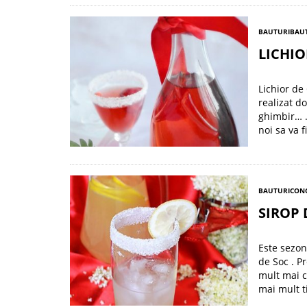
BAUTURI
BAUT
LICHIO
Lichior d
realizat d
ghimbir… .
noi sa va f
BAUTURI
CONC
SIROP 
Este sezon
de Soc . P
mult mai c
mai mult t