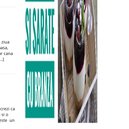
e ziua
oasa,
or cana
[…]
crezi ca
 si o
 este un