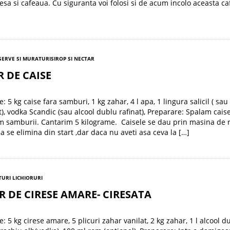
esa si cafeaua. Cu siguranta voi folosi si de acum incolo aceasta ca
ERVE SI MURATURI
SIROP SI NECTAR
 DE CAISE
: 5 kg caise fara samburi, 1 kg zahar, 4 l apa, 1 lingura salicil ( sau
), vodka Scandic (sau alcool dublu rafinat), Preparare: Spalam caisel
 samburii. Cantarim 5 kilograme. Caisele se dau prin masina de r
ja se elimina din start ,dar daca nu aveti asa ceva la […]
URI LICHIORURI
R DE CIRESE AMARE- CIRESATA
: 5 kg cirese amare, 5 plicuri zahar vanilat, 2 kg zahar, 1 l alcool d