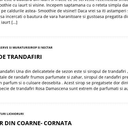
oothie cu iaurt si visine. Incepem saptamana cu o reteta simpla da
 pe caldurile astea- Smoothie de visine!! Daca vrei sa iti astamperi
a incercati o bautura de vara haranitoare si gustoasa pregatita di
 iaurt […]
ERVE SI MURATURI
SIROP SI NECTAR
DE TRANDAFIRI
andafiri Una din delicatetele de sezon este si siropul de trandafiri ,
tale de randafir frumos parfumate si zahar, siropul de randafiri pre
n parfum si o culoare deosebita . Acest sirop se pregatsete dor din
ecie de trandafiri Rosa Damascena sunt extrem de parfumati si au
URI LICHIORURI
OR DIN COARNE- CORNATA