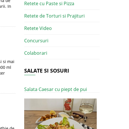
ana de
Retete cu Paste si Pizza
ii. In
Retete de Torturi si Prajituri
Retete Video
Concursuri
Colaborari
i si mai
300 ml
SALATE SI SOSURI
ker
Salata Caesar cu piept de pui
othie de