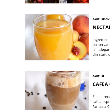
BAUTURI
CONS
NECTAR
Ingrediente
conservant
le indepar
din start 
BAUTURI
CAFEA 
Zilele trec
cafea espr
Fantasia C