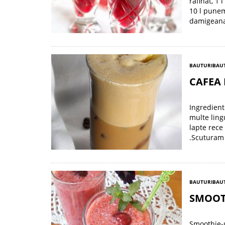
rafinat, 1
10 l punem
damigeana 
BAUTURI
BAU
CAFEA
Ingrediente
multe ling
lapte rece
.Scuturam
BAUTURI
BAU
SMOOTH
Smoothie-u