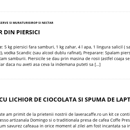
ERVE SI MURATURI
SIROP SI NECTAR
 DIN PIERSICI
: 5 kg piersici fara samburi, 1 kg zahar, 4 l apa, 1 lingura salicil ( s
), vodka Scandic (sau alcool dublu rafinat), Preparare: Spalam piersi
tam samburii. Piersicile se dau prin masina de rosii (astfel coaja s
,dar daca nu aveti asa ceva la indemana puteti sa […]
CU LICHIOR DE CIOCOLATA SI SPUMA DE LAP
ute am primit de la prietenii nostrii de laveracaffe.ro un kit ce cont
esso artizanala Domingo si o traditionala presa de cafea Coffe Pre
um savurez cafeaua in orice moment al zilei am fost incantata sa i