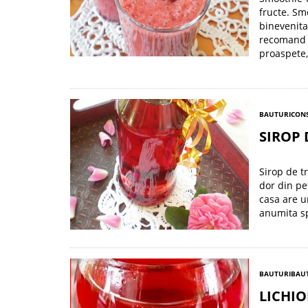
fructe. Sm
binevenita
recomand s
proaspete,
BAUTURI
CONS
SIROP 
Sirop de tr
dor din pe
casa are u
anumita sp
BAUTURI
BAUT
LICHI