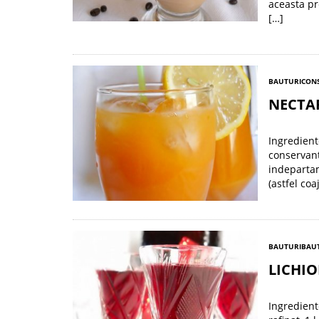
aceasta pr
[…]
BAUTURI
CONS
NECTAR
Ingrediente
conservant
indepartam
(astfel coa
BAUTURI
BAUT
LICHIO
Ingrediente