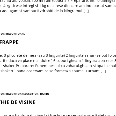
 l rachiu alb(vodka), 100 ml rom (optional), Preparare: Intr-o damige
 4 kg cirese intregi si 1 kg de cirese din care am indepartat sambur
adaugam si samburii zdrobiti de la kilogramul […]
TURI RACORITOARE
 FRAPPE
: 3 pliculete de ness (sau 3 lingurite) 2 lingurite zahar (se pot folos
urite daca va place mai dulce ) 6 cuburi gheata 1 lingura apa rece 
 1 shaker Preparare: Punem nessul cu zaharul,gheata si apa in sha
 shakerul pana observam ca se formeaza spuma. Turnam […]
TURI RACORITOARE
DESERTURI RAPIDE
IE DE VISINE
l este o bautura din iaurt si fructe ce se serveste rece.Reteta smo