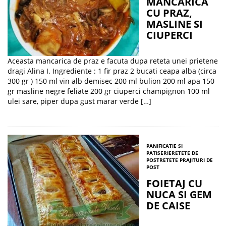
MANCARICA
CU PRAZ,
MASLINE SI
CIUPERCI
Aceasta mancarica de praz e facuta dupa reteta unei prietene
dragi Alina I. Ingrediente : 1 fir praz 2 bucati ceapa alba (circa
300 gr ) 150 ml vin alb demisec 200 ml bulion 200 ml apa 150
gr masline negre feliate 200 gr ciuperci champignon 100 ml
ulei sare, piper dupa gust marar verde […]
PANIFICATIE SI
PATISERIE
RETETE DE
POST
RETETE PRAJITURI DE
POST
FOIETAJ CU
NUCA SI GEM
DE CAISE