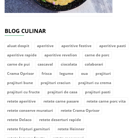
BLOG CULINAR
aluat dospit
aperitive
aperitive festive
aperitive pasti
aperitive rapide
aperitive revelion
carne de porc
carne de pui
cascaval
ciocolata
colaborari
Crama Oprisor
frisca
legume
oua
prajituri
prajituri bune
prajituri craciun
prajituri cu crema
prajituri cu fructe
prajituri de casa
prajituri pasti
retete aperitive
retete carne pasare
retete carne porc vita
retete conserve muraturi
retete Crama Oprisor
retete Delaco
retete deserturi rapide
retete fripturi garnituri
retete Heinner