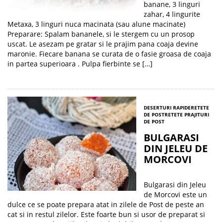
banane, 3 linguri
zahar, 4 lingurite
Metaxa, 3 linguri nuca macinata (sau alune macinate)
Preparare: Spalam bananele, si le stergem cu un prosop
uscat. Le asezam pe gratar si le prajim pana coaja devine
maronie. Fiecare banana se curata de o fasie groasa de coaja
in partea superioara . Pulpa fierbinte se […]
DESERTURI RAPIDE
RETETE
DE POST
RETETE PRAJITURI
DE POST
BULGARASI
DIN JELEU DE
MORCOVI
Bulgarasi din Jeleu
de Morcovi este un
dulce ce se poate prepara atat in zilele de Post de peste an
cat si in restul zilelor. Este foarte bun si usor de preparat si