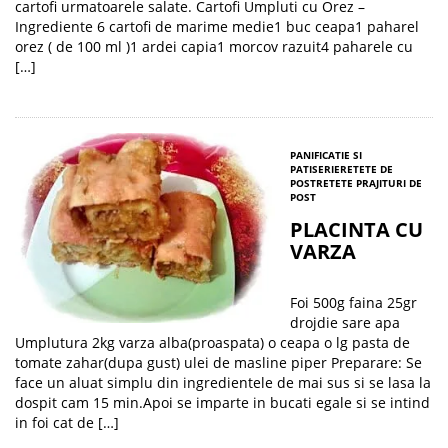
cartofi urmatoarele salate. Cartofi Umpluti cu Orez –
Ingrediente 6 cartofi de marime medie1 buc ceapa1 paharel
orez ( de 100 ml )1 ardei capia1 morcov razuit4 paharele cu
[…]
PANIFICATIE SI
PATISERIE
RETETE DE
POST
RETETE PRAJITURI DE
POST
PLACINTA CU
VARZA
Foi 500g faina 25gr
drojdie sare apa
Umplutura 2kg varza alba(proaspata) o ceapa o lg pasta de
tomate zahar(dupa gust) ulei de masline piper Preparare: Se
face un aluat simplu din ingredientele de mai sus si se lasa la
dospit cam 15 min.Apoi se imparte in bucati egale si se intind
in foi cat de […]