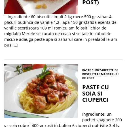
POST)
Ingrediente 60 biscuiti simpli 2 kg mere 500 gr zahar 4
plicuri budinca de vanilie 1,2 l apa 150 gr stafide esenta de
vanilie scortisoara 100 ml rom(eu am folosit lichior de
migdale) Merele se curata de coaja si se taie in cubulete
mici.Se adauga peste apa si zaharul care in prealabil le-am
pus […]
PASTE SI PIZZA
RETETE DE
POST
RETETE MANCARURI
DE POST
PASTE CU
SOIA SI
CIUPERCI
Ingrediente: un
pachet spaghete 200
gr soia cuburi 400 gr rosii in bulion 6 ciuperci potrivite 3-4 lg