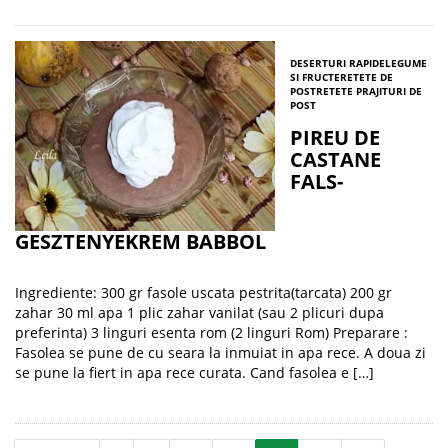
DESERTURI RAPIDE
LEGUME
SI FRUCTE
RETETE DE
POST
RETETE PRAJITURI DE
POST
PIREU DE
CASTANE
FALS-
GESZTENYEKREM BABBOL
Ingrediente: 300 gr fasole uscata pestrita(tarcata) 200 gr
zahar 30 ml apa 1 plic zahar vanilat (sau 2 plicuri dupa
preferinta) 3 linguri esenta rom (2 linguri Rom) Preparare :
Fasolea se pune de cu seara la inmuiat in apa rece. A doua zi
se pune la fiert in apa rece curata. Cand fasolea e […]