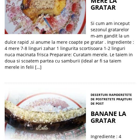
MERE LA
GRATAR
Si cum am inceput
sezonul gratarelor
m-am gandit la un
dulce rapid ,si anume la mere coapte pe gratar . Ingrediente :
4 mere 7-8 linguri zahar 1 lingurita scortisoara 1-2 linguri
nuca macinata frisca Preparare: Curatam merele. Le taiem in
doua si scoatem partea cu samburii (ideal ar fi sa taiem
merele in felii […]
DESERTURI RAPIDE
RETETE
DE POST
RETETE PRAJITURI
DE POST
BANANE LA
GRATAR
Ingrediente : 4