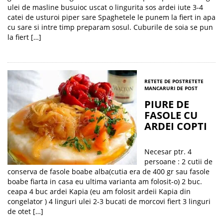
ulei de masline busuioc uscat o lingurita sos ardei iute 3-4
catei de usturoi piper sare Spaghetele le punem la fiert in apa
cu sare si intre timp preparam sosul. Cuburile de soia se pun
la fiert […]
RETETE DE POST
RETETE
MANCARURI DE POST
PIURE DE
FASOLE CU
ARDEI COPTI
Necesar ptr. 4
persoane : 2 cutii de
conserva de fasole boabe alba(cutia era de 400 gr sau fasole
boabe fiarta in casa eu ultima varianta am folosit-o) 2 buc.
ceapa 4 buc ardei Kapia (eu am folosit ardeii Kapia din
congelator ) 4 linguri ulei 2-3 bucati de morcovi fiert 3 linguri
de otet […]