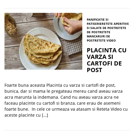
PANIFICATIE SI
PATISERIE
RETETE APERITIVE
SI SALATE DE POST
RETETE
DE POST
RETETE
MANCARURI DE
POST
RETETE VIDEO
PLACINTA CU
VARZA SI
CARTOFI DE
POST
Foarte buna aceasta Placinta cu varza si cartofi de post,
bunica, dar si mama le pregateau mereu cand aveau varza
acra marunta la indemana. Cand nu aveau varza acra ne
faceau placinte cu cartofi si branza, care erau de asemeni
foarte bune. In cele ce urmeaza va atasam si Reteta Video cu
aceste placinte cu […]