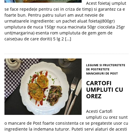
Acest foietaj umplut
se face repede(e pentru cei in criza de timp) si garantez ca e
foarte bun. Pentru patru suluri am avut nevoie de
urmatoarele ingrediente: un pachet aluat foietaj(800gr)
umplutura de nuca 150gr nuca macinata 50gr ciocolata 25gr
unt(margarina) esenta rom umplututa de gem gem de
caise(sau de care doriti) 5 lg 2 […]
LEGUME SI FRUCTE
RETETE
DE POST
RETETE
MANCARURI DE POST
CARTOFI
UMPLUTI CU
OREZ
Acesti Cartofi
umpluti cu orez sunt
o mancare de Post foarte consistenta ce se pregateste usor cu
ingrediente la indemana tuturor. Puteti servi alaturi de acesti