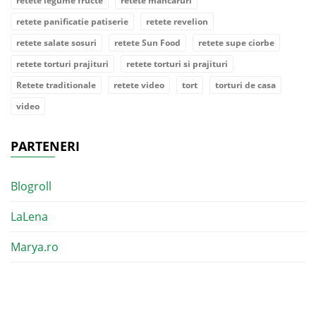
retete legume fructe
retete mancaruri
retete panificatie patiserie
retete revelion
retete salate sosuri
retete Sun Food
retete supe ciorbe
retete torturi prajituri
retete torturi si prajituri
Retete traditionale
retete video
tort
torturi de casa
video
PARTENERI
Blogroll
LaLena
Marya.ro