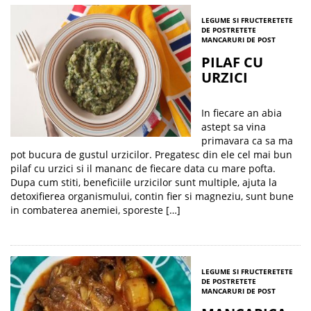
LEGUME SI FRUCTE
RETETE
DE POST
RETETE
MANCARURI DE POST
PILAF CU
URZICI
In fiecare an abia
astept sa vina
primavara ca sa ma
pot bucura de gustul urzicilor. Pregatesc din ele cel mai bun
pilaf cu urzici si il mananc de fiecare data cu mare pofta.
Dupa cum stiti, beneficiile urzicilor sunt multiple, ajuta la
detoxifierea organismului, contin fier si magneziu, sunt bune
in combaterea anemiei, sporeste […]
LEGUME SI FRUCTE
RETETE
DE POST
RETETE
MANCARURI DE POST