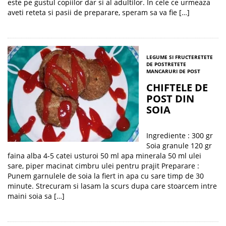
este pe gustul copiilor dar si al adultilor. In cele ce urmeaza
aveti reteta si pasii de preparare, speram sa va fie […]
LEGUME SI FRUCTE
RETETE
DE POST
RETETE
MANCARURI DE POST
CHIFTELE DE
POST DIN
SOIA
Ingrediente : 300 gr
Soia granule 120 gr
faina alba 4-5 catei usturoi 50 ml apa minerala 50 ml ulei
sare, piper macinat cimbru ulei pentru prajit Preparare :
Punem garnulele de soia la fiert in apa cu sare timp de 30
minute. Strecuram si lasam la scurs dupa care stoarcem intre
maini soia sa […]