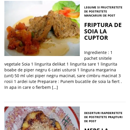
LEGUME SI FRUCTE
RETETE
DE POST
RETETE
MANCARURI DE POST
FRIPTURA DE
SOIA LA
CUPTOR
Ingrediente : 1
pachet snitele
vegetale Soia 1 lingurita delikat 1 lingurita sare 1 lingurita
boabe de piper negru 6 catei usturoi 1 lingura margarina
(unt) 50 ml ulei piper negru macinat, sare cimbru macinat 3
rosii 1 ardei iute Preparare : Punem bucatile de soia la fiert .
In apa in care o fierbem […]
DESERTURI RAPIDE
RETETE
DE POST
RETETE PRAJITURI
DE POST