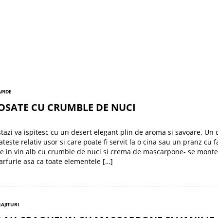
APIDE
OSATE CU CRUMBLE DE NUCI
stazi va ispitesc cu un desert elegant plin de aroma si savoare. Un 
teste relativ usor si care poate fi servit la o cina sau un pranz cu f
e in vin alb cu crumble de nuci si crema de mascarpone- se mont
farfurie asa ca toate elementele […]
RAJITURI