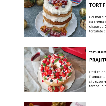
TORT 
Cel mai si
cu crema d
disparut. D
tortulete c
TORTURI SI P
PRAJI
Desi calen
frumoase, 
si capsun
taraba in 