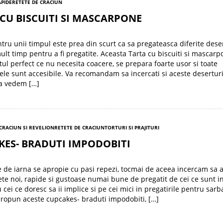
APIDE
RETETE DE CRACIUN
CU BISCUITI SI MASCARPONE
ntru unii timpul este prea din scurt ca sa pregateasca diferite dese
ult timp pentru a fi pregatite. Aceasta Tarta cu biscuiti si mascarp
tul perfect ce nu necesita coacere, se prepara foarte usor si toate
ele sunt accesibile. Va recomandam sa incercati si aceste deserturi
Sa vedem […]
 CRACIUN SI REVELION
RETETE DE CRACIUN
TORTURI SI PRAJITURI
KES- BRADUTI IMPODOBITI
e de iarna se apropie cu pasi repezi, tocmai de aceea incercam sa
etete noi, rapide si gustoase numai bune de pregatit de cei ce sunt 
 cei ce doresc sa ii implice si pe cei mici in pregatirile pentru sarba
propun aceste cupcakes- braduti impodobiti, […]