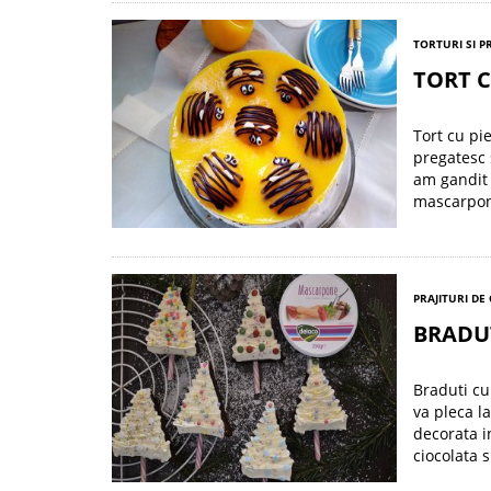
TORTURI SI P
TORT C
Tort cu pi
pregatesc 
am gandit 
mascarpone
PRAJITURI DE
BRADU
Braduti cu
va pleca l
decorata i
ciocolata 