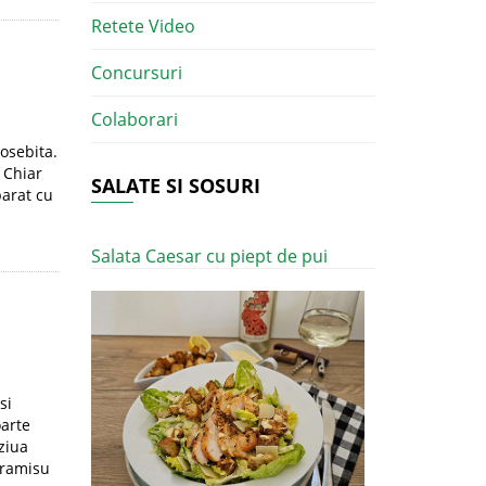
Retete Video
Concursuri
Colaborari
osebita.
 Chiar
SALATE SI SOSURI
parat cu
Salata Caesar cu piept de pui
si
oarte
ziua
iramisu