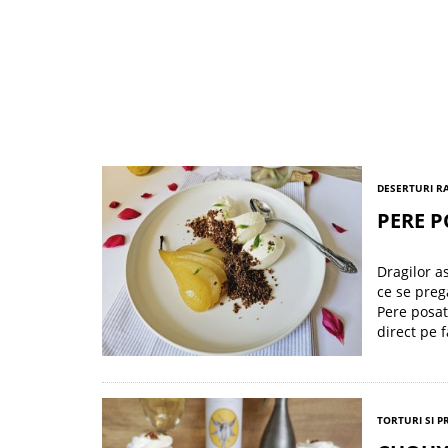
DESERTURI R
PERE P
Dragilor a
ce se prega
Pere posat
direct pe 
TORTURI SI P