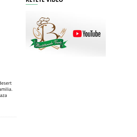
desert
amilia.
eaza