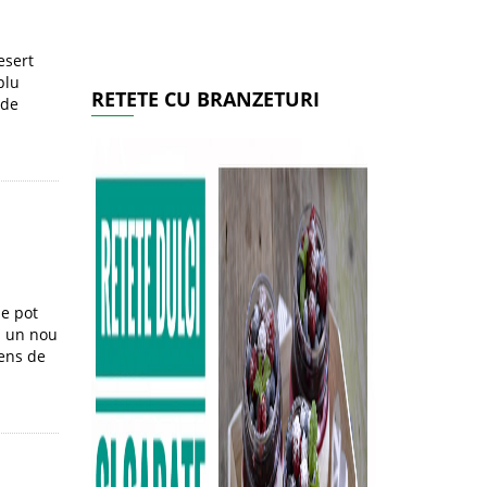
esert
plu
RETETE CU BRANZETURI
 de
le pot
u un nou
ens de