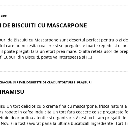
APIDE
 DE BISCUITI CU MASCARPONE
uri de Biscuiti cu Mascarpone sunt desertul perfect pentru o zi de
tul care nu necesita coacere si se pregateste foarte repede si usor.
l il poate pregati fara un efort prea mare. O alta reteta usor de pre
 fi Cuburi din Biscuiti, poate va intereseaza si […]
 CRACIUN SI REVELION
RETETE DE CRACIUN
TORTURI SI PRAJITURI
TIRAMISU
isu Un tort delicios cu o crema fina cu mascarpone, frisca naturala 
insiropate in cafea indulcita.Un tort fara coacere ce se pregateste f
ebuie doar putina atentie si organizare. Acest tort l-am pregatit de 
Nov. si a fost savurat pana la ultima bucatica!! Ingrediente- Tort T