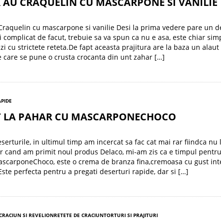
 AU CRAQUELIN CU MASCARPONE SI VANILIE
raquelin cu mascarpone si vanilie Desi la prima vedere pare un d
 si complicat de facut, trebuie sa va spun ca nu e asa, este chiar sim
i cu strictete reteta.De fapt aceasta prajitura are la baza un alaut
e care se pune o crusta crocanta din unt zahar […]
APIDE
T LA PAHAR CU MASCARPONECHOCO
serturile, in ultimul timp am incercat sa fac cat mai rar fiindca nu 
ar cand am primit noul produs Delaco, mi-am zis ca e timpul pentr
ascarponeChoco, este o crema de branza fina,cremoasa cu gust int
 Este perfecta pentru a pregati deserturi rapide, dar si […]
 CRACIUN SI REVELION
RETETE DE CRACIUN
TORTURI SI PRAJITURI