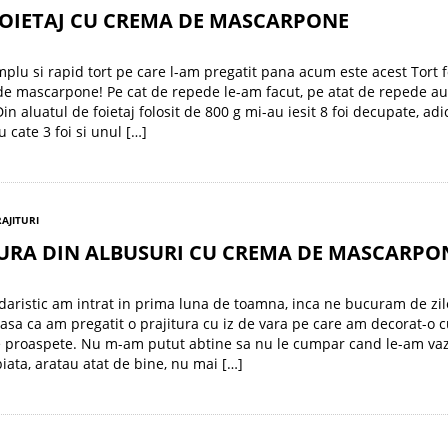
FOIETAJ CU CREMA DE MASCARPONE
mplu si rapid tort pe care l-am pregatit pana acum este acest Tort f
e mascarpone! Pe cat de repede le-am facut, pe atat de repede au
in aluatul de foietaj folosit de 800 g mi-au iesit 8 foi decupate, adi
u cate 3 foi si unul […]
RAJITURI
TURA DIN ALBUSURI CU CREMA DE MASCARPO
daristic am intrat in prima luna de toamna, inca ne bucuram de zil
asa ca am pregatit o prajitura cu iz de vara pe care am decorat-o c
e proaspete. Nu m-am putut abtine sa nu le cumpar cand le-am va
piata, aratau atat de bine, nu mai […]