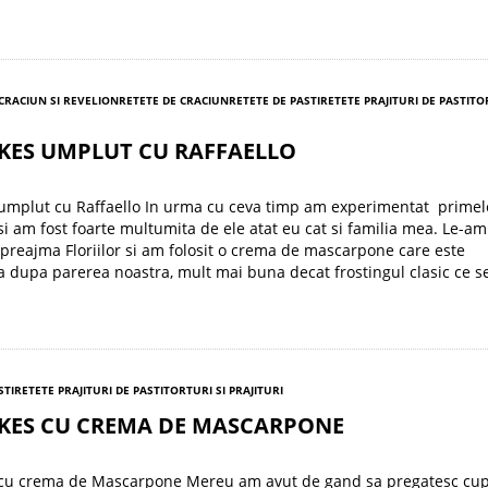
 CRACIUN SI REVELION
RETETE DE CRACIUN
RETETE DE PASTI
RETETE PRAJITURI DE PASTI
TO
KES UMPLUT CU RAFFAELLO
umplut cu Raffaello In urma cu ceva timp am experimentat primel
i am fost foarte multumita de ele atat eu cat si familia mea. Le-am
preajma Floriilor si am folosit o crema de mascarpone care este
 dupa parerea noastra, mult mai buna decat frostingul clasic ce s
STI
RETETE PRAJITURI DE PASTI
TORTURI SI PRAJITURI
KES CU CREMA DE MASCARPONE
cu crema de Mascarpone Mereu am avut de gand sa pregatesc cup