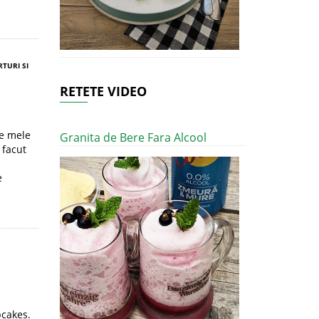
RTURI SI
RETETE VIDEO
e mele
Granita de Bere Fara Alcool
 facut
e
cakes.