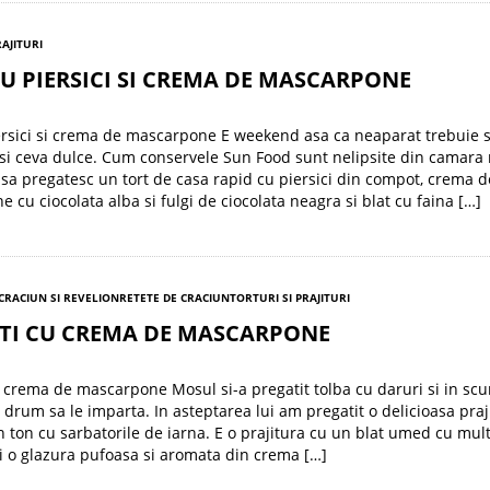
RAJITURI
U PIERSICI SI CREMA DE MASCARPONE
ersici si crema de mascarpone E weekend asa ca neaparat trebuie 
si ceva dulce. Cum conservele Sun Food sunt nelipsite din camara
sa pregatesc un tort de casa rapid cu piersici din compot, crema d
 cu ciocolata alba si fulgi de ciocolata neagra si blat cu faina […]
 CRACIUN SI REVELION
RETETE DE CRACIUN
TORTURI SI PRAJITURI
TI CU CREMA DE MASCARPONE
 crema de mascarpone Mosul si-a pregatit tolba cu daruri si in scu
a drum sa le imparta. In asteptarea lui am pregatit o delicioasa praj
n ton cu sarbatorile de iarna. E o prajitura cu un blat umed cu mul
si o glazura pufoasa si aromata din crema […]