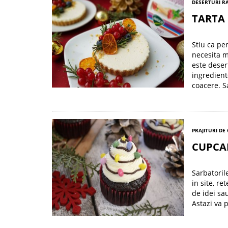
DESERTURI R
TARTA 
Stiu ca pe
necesita m
este deser
ingredient
coacere. 
PRAJITURI DE
CUPCA
Sarbatoril
in site, r
de idei sau
Astazi va 