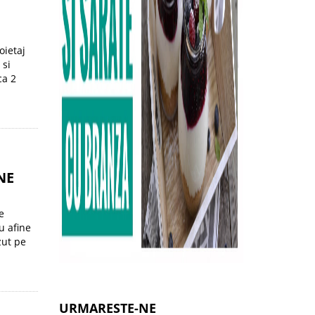
oietaj
 si
ca 2
NE
e
u afine
zut pe
URMARESTE-NE