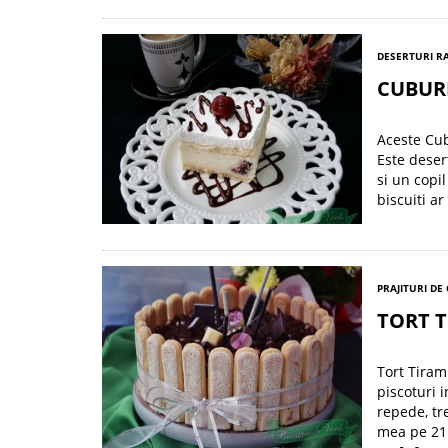
DESERTURI R
CUBURI
Aceste Cub
Este deser
si un copi
biscuiti ar
PRAJITURI DE
TORT 
Tort Tiram
piscoturi 
repede, tr
mea pe 21 