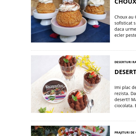
CHOUX
Choux au C
sofisticat
daca urmez
ecler pest
DESERTURI R
DESER
Imi plac de
rezista. D
desert!! M
ciocolata.
PRAJITURI DE