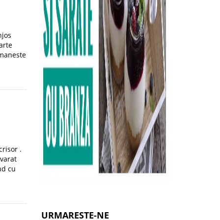
njos
arte
omaneste
risor .
evarat
nd cu
URMARESTE-NE