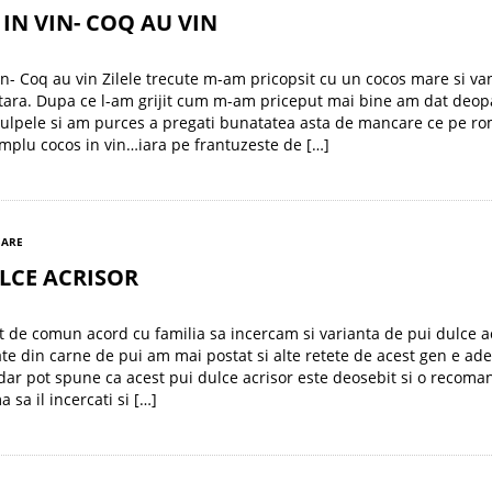
IN VIN- COQ AU VIN
in- Coq au vin Zilele trecute m-am pricopsit cu un cocos mare si va
 tara. Dupa ce l-am grijit cum m-am priceput mai bine am dat deop
 pulpele si am purces a pregati bunatatea asta de mancare ce pe r
implu cocos in vin…iara pe frantuzeste de […]
SARE
LCE ACRISOR
 de comun acord cu familia sa incercam si varianta de pui dulce ac
te din carne de pui am mai postat si alte retete de acest gen e ad
dar pot spune ca acest pui dulce acrisor este deosebit si o recoma
 sa il incercati si […]