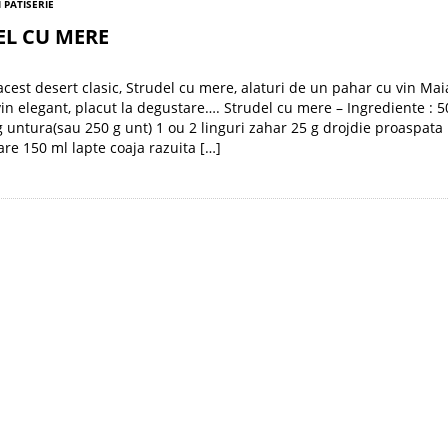
I PATISERIE
EL CU MERE
acest desert clasic, Strudel cu mere, alaturi de un pahar cu vin Mai
vin elegant, placut la degustare…. Strudel cu mere – Ingrediente : 5
g untura(sau 250 g unt) 1 ou 2 linguri zahar 25 g drojdie proaspata
sare 150 ml lapte coaja razuita […]