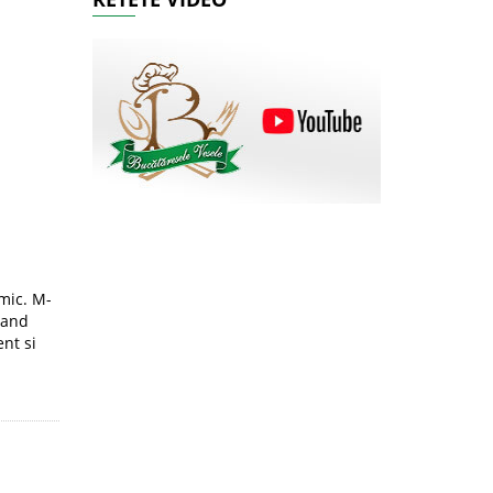
imic. M-
rand
nt si