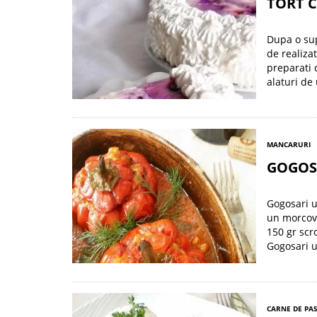
TORT 
Dupa o sup
de realiza
preparati 
alaturi de
MANCARURI
GOGOS
Gogosari u
un morcov 
150 gr scr
Gogosari 
CARNE DE PA