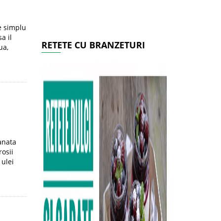
e simplu
a il
RETETE CU BRANZETURI
ua,
anata
rosii
er ulei