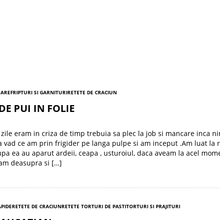
SARE
FRIPTURI SI GARNITURI
RETETE DE CRACIUN
DE PUI IN FOLIE
 zile eram in criza de timp trebuia sa plec la job si mancare inca n
a vad ce am prin frigider pe langa pulpe si am inceput .Am luat la 
upa ea au aparut ardeii, ceapa , usturoiul, daca aveam la acel mome
am deasupra si […]
APIDE
RETETE DE CRACIUN
RETETE TORTURI DE PASTI
TORTURI SI PRAJITURI