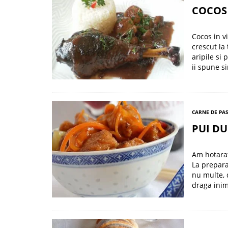
COCOS 
Cocos in v
crescut la
aripile si
ii spune s
CARNE DE PA
PUI DU
Am hotarat
La prepara
nu multe, 
draga inima