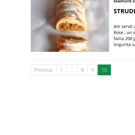
PANIFICATIE S
STRUD
Am servit 
Rose , un 
faina 200 
lingurita 
Previous
1
…
8
9
10