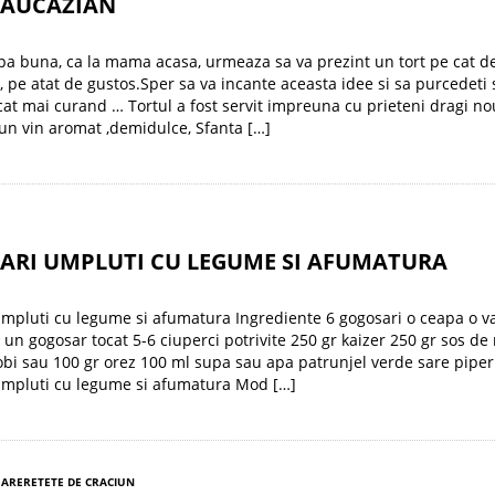
CAUCAZIAN
a buna, ca la mama acasa, urmeaza sa va prezint un tort pe cat d
t, pe atat de gustos.Sper sa va incante aceasta idee si sa purcedeti s
cat mai curand … Tortul a fost servit impreuna cu prieteni dragi no
 un vin aromat ,demidulce, Sfanta […]
ARI UMPLUTI CU LEGUME SI AFUMATURA
mpluti cu legume si afumatura Ingrediente 6 gogosari o ceapa o v
un gogosar tocat 5-6 ciuperci potrivite 250 gr kaizer 250 gr sos de 
obi sau 100 gr orez 100 ml supa sau apa patrunjel verde sare pip
umpluti cu legume si afumatura Mod […]
SARE
RETETE DE CRACIUN