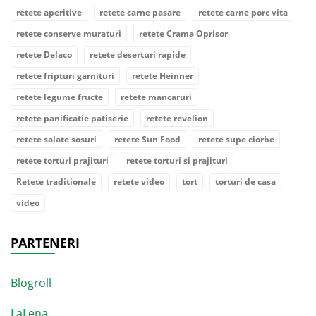
retete aperitive
retete carne pasare
retete carne porc vita
retete conserve muraturi
retete Crama Oprisor
retete Delaco
retete deserturi rapide
retete fripturi garnituri
retete Heinner
retete legume fructe
retete mancaruri
retete panificatie patiserie
retete revelion
retete salate sosuri
retete Sun Food
retete supe ciorbe
retete torturi prajituri
retete torturi si prajituri
Retete traditionale
retete video
tort
torturi de casa
video
PARTENERI
Blogroll
LaLena