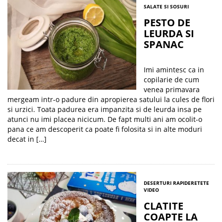
SALATE SI SOSURI
PESTO DE
LEURDA SI
SPANAC
Imi amintesc ca in
copilarie de cum
venea primavara
mergeam intr-o padure din apropierea satului la cules de flori
si urzici. Toata padurea era impanzita si de leurda insa pe
atunci nu imi placea nicicum. De fapt multi ani am ocolit-o
pana ce am descoperit ca poate fi folosita si in alte moduri
decat in […]
DESERTURI RAPIDE
RETETE
VIDEO
CLATITE
COAPTE LA