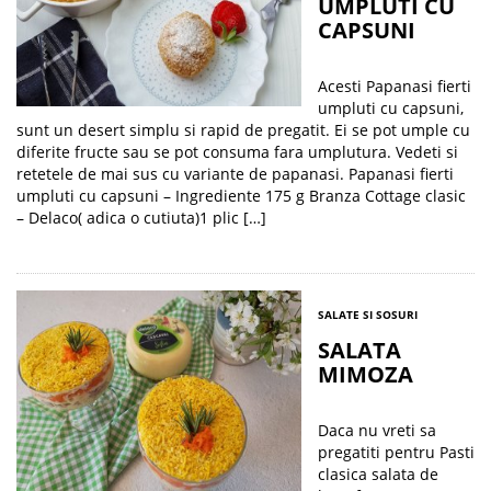
UMPLUTI CU
CAPSUNI
Acesti Papanasi fierti
umpluti cu capsuni,
sunt un desert simplu si rapid de pregatit. Ei se pot umple cu
diferite fructe sau se pot consuma fara umplutura. Vedeti si
retetele de mai sus cu variante de papanasi. Papanasi fierti
umpluti cu capsuni – Ingrediente 175 g Branza Cottage clasic
– Delaco( adica o cutiuta)1 plic […]
SALATE SI SOSURI
SALATA
MIMOZA
Daca nu vreti sa
pregatiti pentru Pasti
clasica salata de