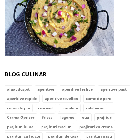
BLOG CULINAR
aluat dospit
aperitive
aperitive festive
aperitive pasti
aperitive rapide
aperitive revelion
carne de porc
carne de pui
cascaval
ciocolata
colaborari
Crama Oprisor
frisca
legume
oua
prajituri
prajituri bune
prajituri craciun
prajituri cu crema
prajituri cu fructe
prajituri de casa
prajituri pasti