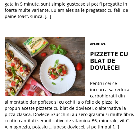
gata in 5 minute, sunt simple gustoase si pot fi pregatite in
foarte multe variante. Eu am ales sa le pregatesc cu felii de
paine toast, sunca, […]
APERITIVE
PIZZETTE CU
BLAT DE
DOVLECEI
Pentru cei ce
incearca sa reduca
carbohidratii din
alimentatie dar poftesc si cu ochii la o felie de pizza, le
propun aceste pizzette cu blat de dovlecei, o alternativa la
pizza clasica. Dovleceii/zucchini au zero grasimi si multe fibre,
contin cantitati semnificative de vitamina B6, minerale, vit.C.
A, magneziu, potasiu …Iubesc dovlecei, si pe timpul […]