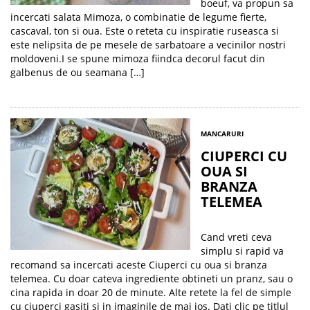
boeuf, va propun sa
incercati salata Mimoza, o combinatie de legume fierte,
cascaval, ton si oua. Este o reteta cu inspiratie ruseasca si
este nelipsita de pe mesele de sarbatoare a vecinilor nostri
moldoveni.I se spune mimoza fiindca decorul facut din
galbenus de ou seamana […]
MANCARURI
CIUPERCI CU
OUA SI
BRANZA
TELEMEA
Cand vreti ceva
simplu si rapid va
recomand sa incercati aceste Ciuperci cu oua si branza
telemea. Cu doar cateva ingrediente obtineti un pranz, sau o
cina rapida in doar 20 de minute. Alte retete la fel de simple
cu ciuperci gasiti si in imaginile de mai jos. Dati clic pe titlul