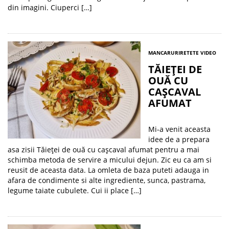
din imagini. Ciuperci […]
MANCARURI
RETETE VIDEO
TĂIEȚEI DE
OUĂ CU
CAȘCAVAL
AFUMAT
Mi-a venit aceasta
idee de a prepara
asa zisii Tăieței de ouă cu cașcaval afumat pentru a mai
schimba metoda de servire a micului dejun. Zic eu ca am si
reusit de aceasta data. La omleta de baza puteti adauga in
afara de condimente si alte ingrediente, sunca, pastrama,
legume taiate cubulete. Cui ii place […]