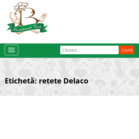
Caută
Toggle
după:
Navigation
Etichetă:
retete Delaco