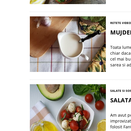
RETETE VIDEO
MUJDEI
Toata lume
chiar daca
cel mai bu
sarea si a
SALATE SI SO
SALAT
Am avut po
improvizat
folosit Fa