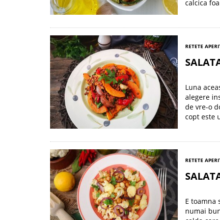
calcica fo
RETETE APERI
SALATA
Luna aceas
alegere in
de vre-o d
copt este 
RETETE APERI
SALATA
E toamna s
numai bune