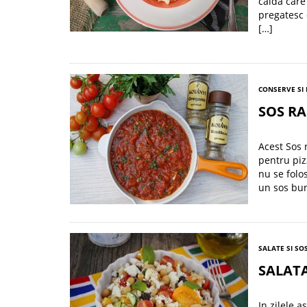
calda care 
pregatesc 
[…]
CONSERVE SI
SOS RA
Acest Sos 
pentru piz
nu se folo
un sos bun
SALATE SI SO
SALATA
In zilele a