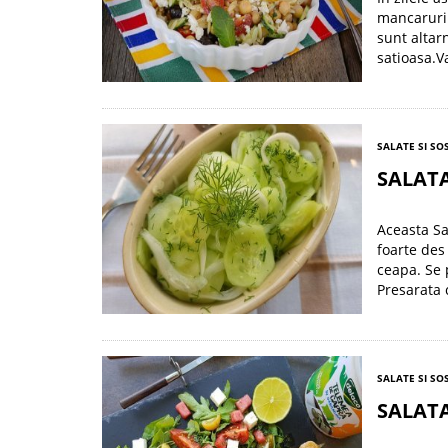
mancaruri 
sunt altar
satioasa.V
SALATE SI SO
SALATA
Aceasta Sa
foarte des
ceapa. Se 
Presarata 
SALATE SI SO
SALATA