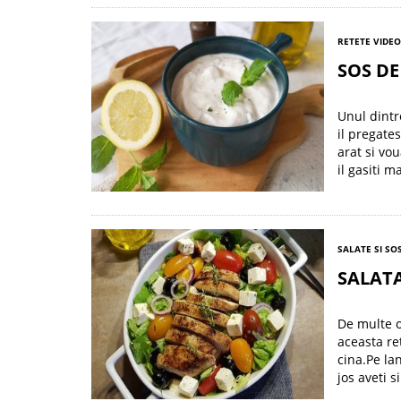
RETETE VIDEO
SOS DE
Unul dintr
il pregates
arat si vo
il gasiti m
SALATE SI SO
SALATA
De multe o
aceasta re
cina.Pe la
jos aveti s