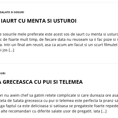
SALATE SI SOSURI
 IAURT CU MENTA SI USTUROI
e sosurile mele preferate este acest sos de iaurt cu menta si usturo
c de foarte mult timp, de fiecare data nu reuseam sa ii fac poze si s
ua. Intr-un final am reusit, asa ca acum am facut si un scurt filmule
ai jos […]
SURI
 GRECEASCA CU PUI SI TELEMEA
ri nu avem chef sa gatim retete complicate si care dureaza ore asa
teta de Salata greceasca cu pui si telemea este perfecta la pranz s
nga faptul ca este delicioasa si satioasa se pregateste foarte reped
i alte recomandari cu diferite salate usor de pregatit. Iata […]