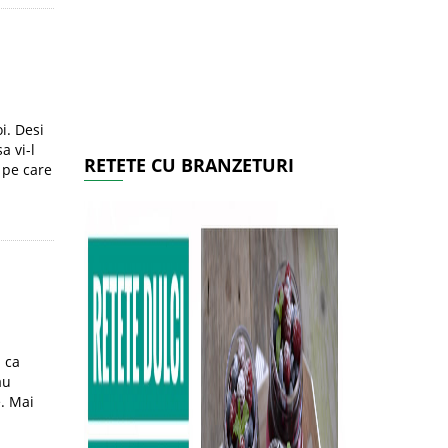
i. Desi
a vi-l
RETETE CU BRANZETURI
t pe care
 ca
au
e. Mai