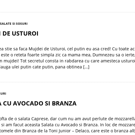
SALATE SI SOSURI
 DE USTUROI
a stie sa faca Mujdei de Usturoi, cel putin eu asa cred! Cu toate ac
 este o reteta foarte simpla zic ca mama mea, Dumnezeu sa o ierte
n mujdei! Tot secretul consta in rabdarea cu care amesteca usturo
dauga ulei putin cate putin, pana obtinea […]
SURI
A CU AVOCADO SI BRANZA
fta de o salata Caprese, dar cum nu am avut perlute de mozzarel
 si am facut aceasta Salata cu Avocado si Branza. In loc de mozzar
ntomele din Branza de la Toni Junior – Delaco, care este o branza al