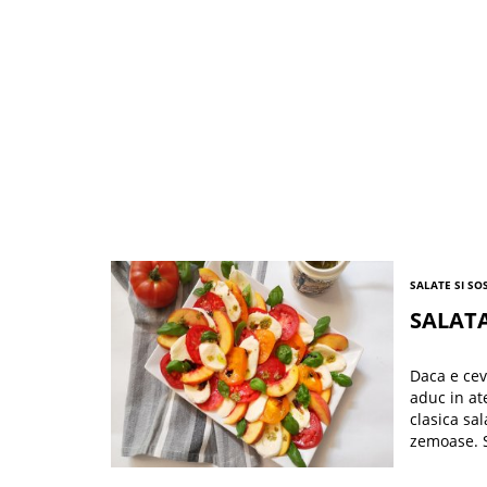
SALATE SI SO
SALATA
Daca e cev
aduc in ate
clasica sal
zemoase. S