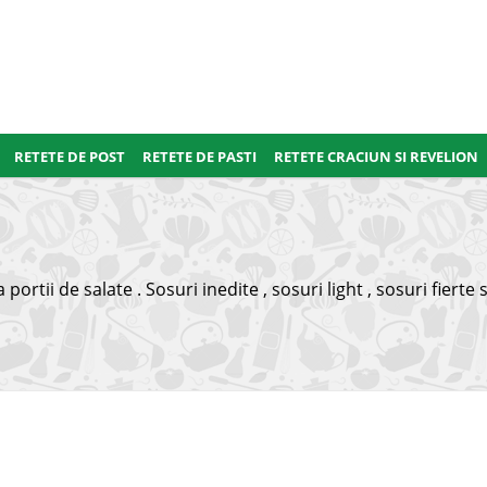
RETETE DE POST
RETETE DE PASTI
RETETE CRACIUN SI REVELION
ortii de salate . Sosuri inedite , sosuri light , sosuri fierte s