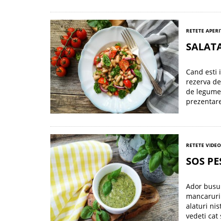
RETETE APERI
SALATA
Cand esti i
rezerva de
de legume 
prezentare
RETETE VIDEO
SOS PE
Ador busui
mancaruri.
alaturi ni
vedeti cat