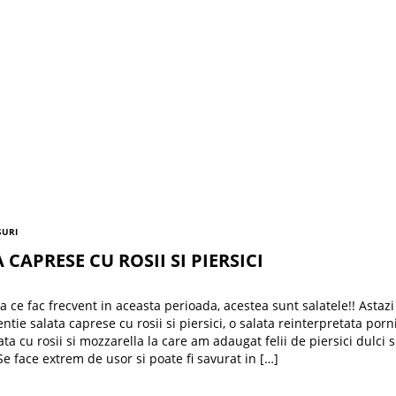
SURI
 CAPRESE CU ROSII SI PIERSICI
a ce fac frecvent in aceasta perioada, acestea sunt salatele!! Astazi
ntie salata caprese cu rosii si piersici, o salata reinterpretata porn
ata cu rosii si mozzarella la care am adaugat felii de piersici dulci s
e face extrem de usor si poate fi savurat in […]