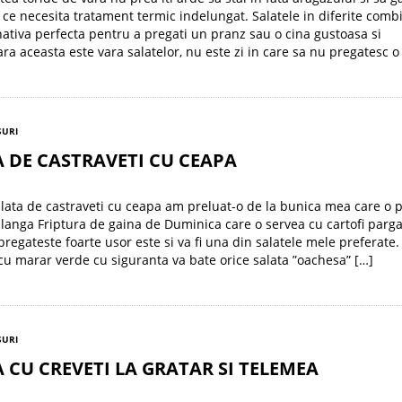
ce necesita tratament termic indelungat. Salatele in diferite combi
nativa perfecta pentru a pregati un pranz sau o cina gustoasa si
ara aceasta este vara salatelor, nu este zi in care sa nu pregatesc o
SURI
 DE CASTRAVETI CU CEAPA
lata de castraveti cu ceapa am preluat-o de la bunica mea care o 
 langa Friptura de gaina de Duminica care o servea cu cartofi pargal
pregateste foarte usor este si va fi una din salatele mele preferate.
cu marar verde cu siguranta va bate orice salata ”oachesa” […]
SURI
 CU CREVETI LA GRATAR SI TELEMEA