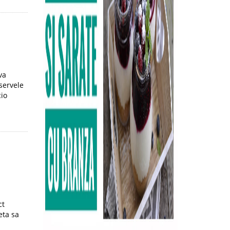
va
servele
cio
ct
eta sa