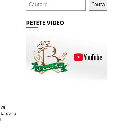
Cauta
RETETE VIDEO
 va
ita de la
i