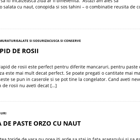
sa iti incalzeasca ziua ar fi binevenita. Astazi am ales sa
o salata cu naut, conopida si sos tahini – o combinatie reusita de 
 MURATURI
SALATE SI SOSURI
ZACUSCA SI CONSERVE
PID DE ROSII
rapid de rosii este perfect pentru diferite mancaruri, pentru paste 
za este mai mult decat perfect. Se poate pregati o cantitate mai ma
seste se pun in caserole si se pot tine la congelator. Cand aveti nev
 de rosii nu aveti decat […]
SURI
 DE PASTE ORZO CU NAUT
stea toride de vara nu prea iti arde sa stai in fata aragazului si sa g