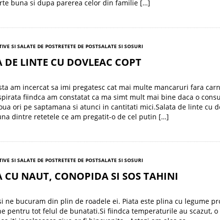
arte buna si dupa parerea celor din familie […]
TIVE SI SALATE DE POST
RETETE DE POST
SALATE SI SOSURI
 DE LINTE CU DOVLEAC COPT
ta am incercat sa imi pregatesc cat mai multe mancaruri fara car
spirata fiindca am constatat ca ma simt mult mai bine daca o con
oua ori pe saptamana si atunci in cantitati mici.Salata de linte cu 
una dintre retetele ce am pregatit-o de cel putin […]
TIVE SI SALATE DE POST
RETETE DE POST
SALATE SI SOSURI
 CU NAUT, CONOPIDA SI SOS TAHINI
i ne bucuram din plin de roadele ei. Piata este plina cu legume p
 pentru tot felul de bunatati.Si fiindca temperaturile au scazut, o