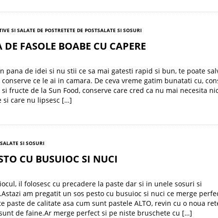
TIVE SI SALATE DE POST
RETETE DE POST
SALATE SI SOSURI
 DE FASOLE BOABE CU CAPERE
n pana de idei si nu stii ce sa mai gatesti rapid si bun, te poate sal
 conserve ce le ai in camara. De ceva vreme gatim bunatati cu, con
si fructe de la Sun Food, conserve care cred ca nu mai necesita ni
 si care nu lipsesc […]
SALATE SI SOSURI
STO CU BUSUIOC SI NUCI
ocul, il folosesc cu precadere la paste dar si in unele sosuri si
Astazi am pregatit un sos pesto cu busuioc si nuci ce merge perfe
ste paste de calitate asa cum sunt pastele ALTO, revin cu o noua ret
 sunt de faine.Ar merge perfect si pe niste bruschete cu […]