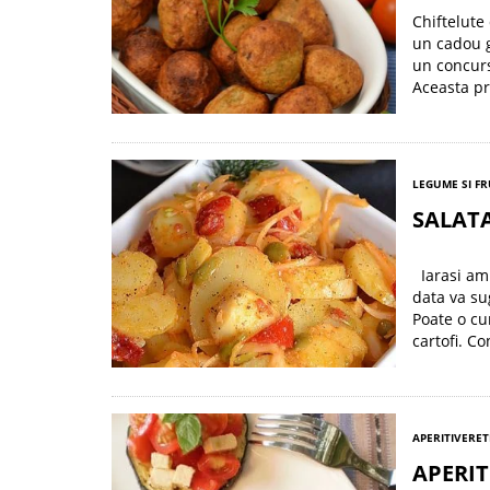
Chiftelute
un cadou g
un concurs
Aceasta pr
LEGUME SI F
SALATA
Iarasi am 
data va su
Poate o cu
cartofi. Co
APERITIVE
RET
APERIT