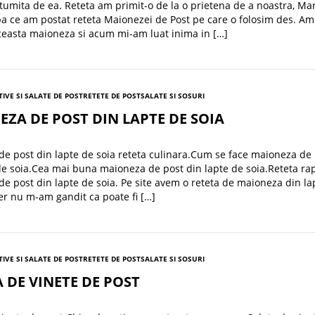
tumita de ea. Reteta am primit-o de la o prietena de a noastra, Mar
 ce am postat reteta Maionezei de Post pe care o folosim des. Am
ceasta maioneza si acum mi-am luat inima in […]
TIVE SI SALATE DE POST
RETETE DE POST
SALATE SI SOSURI
ZA DE POST DIN LAPTE DE SOIA
e post din lapte de soia reteta culinara.Cum se face maioneza de
de soia.Cea mai buna maioneza de post din lapte de soia.Reteta ra
e post din lapte de soia. Pe site avem o reteta de maioneza din la
cer nu m-am gandit ca poate fi […]
TIVE SI SALATE DE POST
RETETE DE POST
SALATE SI SOSURI
 DE VINETE DE POST