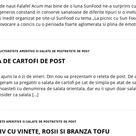
 de naut-Falafel Acum mai bine de o luna SunFood ne-a surprins cu
eneros constand in conserve sanatoase de diferite tipuri si o invita
 inedit organizat pe site-ul SunFood cu tema „La picnic cu Sun Foo
ovocare a coincis cu o perioada foarte aglomerata si plina de emoti
RUCTE
RETETE APERITIVE SI SALATE DE POST
RETETE DE POST
 DE CARTOFI DE POST
ajuns la o zi de vineri. Din nou va prezentam o reteta de post. De 
geram sa pregatiti o salata de cartofi pe cat de simpla pe atat de s
noasteti cu denumirea de salata orientala, dar eu ii spun doar sala
nsider ca salata […]
ETE APERITIVE SI SALATE DE POST
RETETE DE POST
IV CU VINETE, ROSII SI BRANZA TOFU