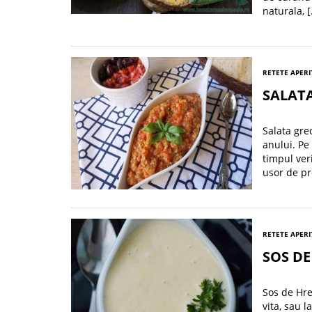
naturala, 
RETETE APERI
SALATA
Salata gre
anului. Pe
timpul ver
usor de pre
RETETE APERI
SOS D
Sos de Hre
vita, sau 