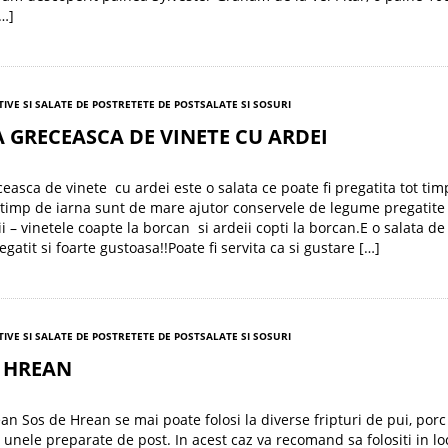
[…]
TIVE SI SALATE DE POST
RETETE DE POST
SALATE SI SOSURI
 GRECEASCA DE VINETE CU ARDEI
ceasca de vinete cu ardei este o salata ce poate fi pregatita tot tim
 timp de iarna sunt de mare ajutor conservele de legume pregatite
ii – vinetele coapte la borcan si ardeii copti la borcan.E o salata de
gatit si foarte gustoasa!!Poate fi servita ca si gustare […]
TIVE SI SALATE DE POST
RETETE DE POST
SALATE SI SOSURI
E HREAN
an Sos de Hrean se mai poate folosi la diverse fripturi de pui, porc
la unele preparate de post. In acest caz va recomand sa folositi in lo