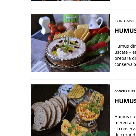
RETETE APERI
HUMUS
Humus din 
uscate – e
prepara di
conserva S
CONCURSURI 
HUMUS 
Humus cu c
mereu am f
si conserv
de curand 