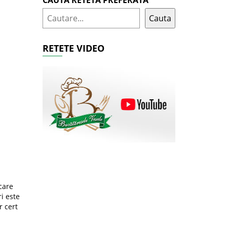
CAUTA RETETA PREFERATA
Cauta
RETETE VIDEO
care
i este
r cert