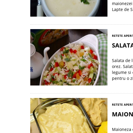
maionezei 
Lapte de S
RETETE APERI
SALATA
Salata de 
orez. Sala
legume si 
pentru o z
RETETE APERI
MAIONE
Maioneza d