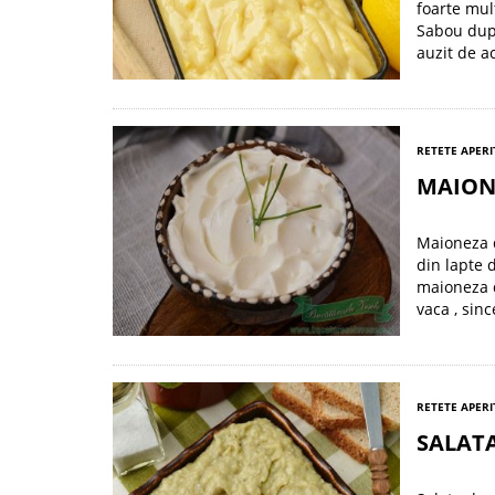
foarte mul
Sabou dupa
auzit de a
RETETE APERI
MAIONE
Maioneza d
din lapte 
maioneza d
vaca , sin
RETETE APERI
SALATA