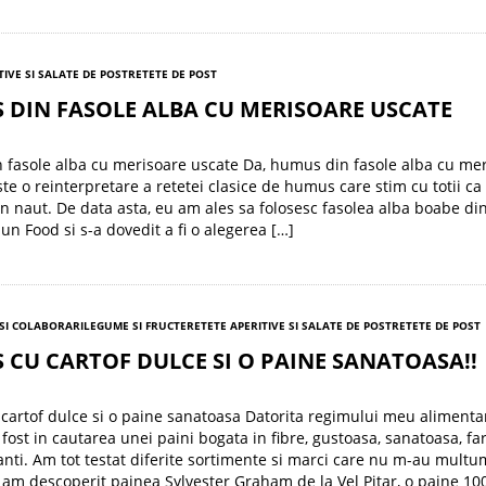
TIVE SI SALATE DE POST
RETETE DE POST
 DIN FASOLE ALBA CU MERISOARE USCATE
fasole alba cu merisoare uscate Da, humus din fasole alba cu me
ste o reinterpretare a retetei clasice de humus care stim cu totii ca
n naut. De data asta, eu am ales sa folosesc fasolea alba boabe di
un Food si s-a dovedit a fi o alegerea […]
SI COLABORARI
LEGUME SI FRUCTE
RETETE APERITIVE SI SALATE DE POST
RETETE DE POST
CU CARTOF DULCE SI O PAINE SANATOASA!!
artof dulce si o paine sanatoasa Datorita regimului meu alimenta
ost in cautarea unei paini bogata in fibre, gustoasa, sanatoasa, far
anti. Am tot testat diferite sortimente si marci care nu m-au multum
am descoperit painea Sylvester Graham de la Vel Pitar, o paine 1