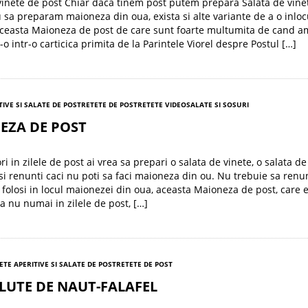
vinete de post Chiar daca tinem post putem prepara Salata de vine
u sa preparam maioneza din oua, exista si alte variante de a o inloc
ceasta Maioneza de post de care sunt foarte multumita de cand a
o intr-o carticica primita de la Parintele Viorel despre Postul […]
TIVE SI SALATE DE POST
RETETE DE POST
RETETE VIDEO
SALATE SI SOSURI
EZA DE POST
i in zilele de post ai vrea sa prepari o salata de vinete, o salata de
si renunti caci nu poti sa faci maioneza din ou. Nu trebuie sa renu
i folosi in locul maionezei din oua, aceasta Maioneza de post, care 
a nu numai in zilele de post, […]
ETE APERITIVE SI SALATE DE POST
RETETE DE POST
LUTE DE NAUT-FALAFEL