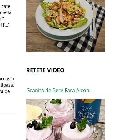
 cate
tie la
d”
i […]
RETETE VIDEO
aceasta
atioasa.
Granita de Bere Fara Alcool
ta de