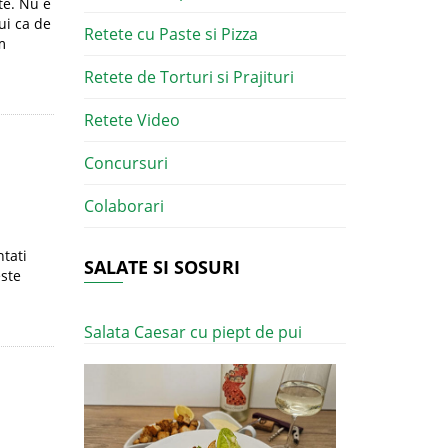
te. Nu e
ui ca de
Retete cu Paste si Pizza
m
Retete de Torturi si Prajituri
Retete Video
Concursuri
Colaborari
ntati
SALATE SI SOSURI
este
Salata Caesar cu piept de pui