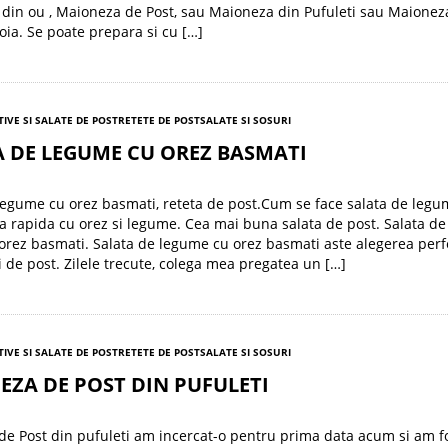
din ou , Maioneza de Post, sau Maioneza din Pufuleti sau Maionez
oia. Se poate prepara si cu […]
TIVE SI SALATE DE POST
RETETE DE POST
SALATE SI SOSURI
 DE LEGUME CU OREZ BASMATI
legume cu orez basmati, reteta de post.Cum se face salata de legu
ta rapida cu orez si legume. Cea mai buna salata de post. Salata de
orez basmati. Salata de legume cu orez basmati aste alegerea perf
i de post. Zilele trecute, colega mea pregatea un […]
TIVE SI SALATE DE POST
RETETE DE POST
SALATE SI SOSURI
ZA DE POST DIN PUFULETI
e Post din pufuleti am incercat-o pentru prima data acum si am f