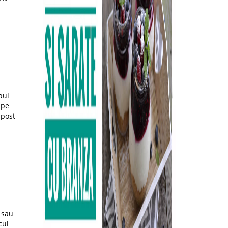
pul
 pe
 post
 sau
cul