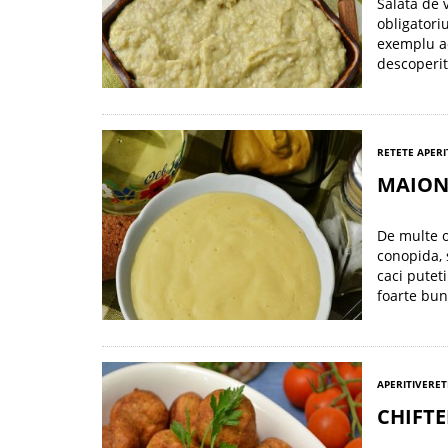
Salata de 
obligatori
exemplu a
descoperit-
RETETE APERI
MAION
De multe or
conopida, 
caci putet
foarte bun
APERITIVE
RET
CHIFTE