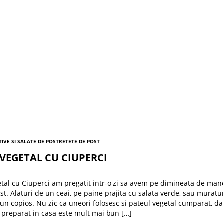
TIVE SI SALATE DE POST
RETETE DE POST
VEGETAL CU CIUPERCI
tal cu Ciuperci am pregatit intr-o zi sa avem pe dimineata de man
st. Alaturi de un ceai, pe paine prajita cu salata verde, sau muratur
un copios. Nu zic ca uneori folosesc si pateul vegetal cumparat, da
l preparat in casa este mult mai bun […]