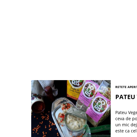
RETETE APERI
PATEU 
Pateu Vege
ceva de po
un mic dej
este ca ce