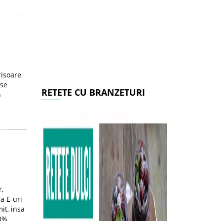
risoare
 se
RETETE CU BRANZETURI
n
r,
a E-uri
it, insa
00%