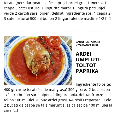
tocata (porc dar poate sa fie si pui) 1 ardei gras 1 morcov 1
ceapa 3 catei usturoi 1 lingurita marar 1 lingura patrunjel
verde 2 cartofi sare, piper , delikat Ingrediente sos: 1 ceapa 2-
3 catei usturoi 500 ml bulion 2 linguri ulei de masline 1/2 […]
CARNE DE PORC SI
VITA
MANCARURI
ARDEI
UMPLUTI-
TOLTOT
PAPRIKA
Ingrediente folosite:
400 gr carne tocata(sa fie mai grasa) 300 gr orez 2 buc ceapa
1/2 litru bulion sare, piper , 1 lingura boia, delikat frunze
telina 100 ml ulei 20 buc ardei grasi 3-4 rosii Preparare : Cele
2 bucati de ceapa se taie marunt si se calesc pe 100 ml ulei la
care […]