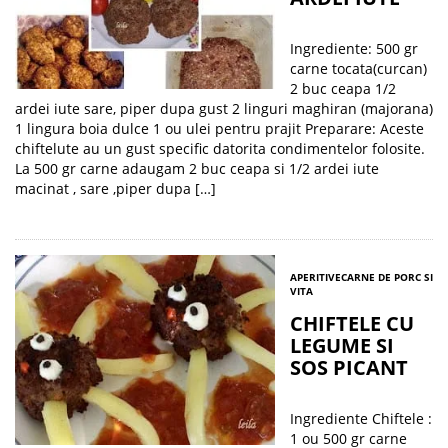
Ingrediente: 500 gr
carne tocata(curcan)
2 buc ceapa 1/2
ardei iute sare, piper dupa gust 2 linguri maghiran (majorana)
1 lingura boia dulce 1 ou ulei pentru prajit Preparare: Aceste
chiftelute au un gust specific datorita condimentelor folosite.
La 500 gr carne adaugam 2 buc ceapa si 1/2 ardei iute
macinat , sare ,piper dupa […]
APERITIVE
CARNE DE PORC SI
VITA
CHIFTELE CU
LEGUME SI
SOS PICANT
Ingrediente Chiftele :
1 ou 500 gr carne