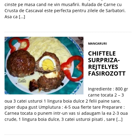
cinste pe masa cand ne vin musafirii. Rulada de Carne cu
Crusta de Cascaval este perfecta pentru zilele de Sarbatori.
Asa ca […]
MANCARURI
CHIFTELE
SURPRIZA-
REJTELYES
FASIROZOTT
Ingrediente : 800 gr
carne tocata 2 – 3
oua 3 catei usturoi 1 lingura boia dulce 2 felii paine sare,
piper dupa gust Umplutura : 4-5 oua fierte tare Preparare :
Carnea tocata o punem intr-un vas si adaugam la ea 2-3 oua
crude, 1 lingura boia dulce, 3 catei usturoi pisati , sare […]