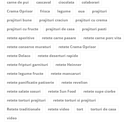
carne de pui
cascaval
ciocolata
colaborari
Crama Oprisor
frisca
legume
oua
prajituri
prajituri bune
prajituri craciun
prajituri cu crema
prajituri cu fructe
prajituri de casa
prajituri pasti
retete aperitive
retete carne pasare
retete carne porc vita
retete conserve muraturi
retete Crama Oprisor
retete Delaco
retete deserturi rapide
retete fripturi garnituri
retete Heinner
retete legume fructe
retete mancaruri
retete panificatie patiserie
retete revelion
retete salate sosuri
retete Sun Food
retete supe ciorbe
retete torturi prajituri
retete torturi si prajituri
Retete traditionale
retete video
tort
torturi de casa
video