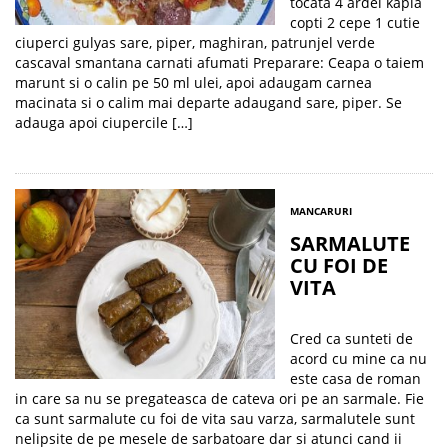
tocata 4 ardei kapia
copti 2 cepe 1 cutie
ciuperci gulyas sare, piper, maghiran, patrunjel verde
cascaval smantana carnati afumati Preparare: Ceapa o taiem
marunt si o calin pe 50 ml ulei, apoi adaugam carnea
macinata si o calim mai departe adaugand sare, piper. Se
adauga apoi ciupercile […]
MANCARURI
SARMALUTE
CU FOI DE
VITA
Cred ca sunteti de
acord cu mine ca nu
este casa de roman
in care sa nu se pregateasca de cateva ori pe an sarmale. Fie
ca sunt sarmalute cu foi de vita sau varza, sarmalutele sunt
nelipsite de pe mesele de sarbatoare dar si atunci cand ii