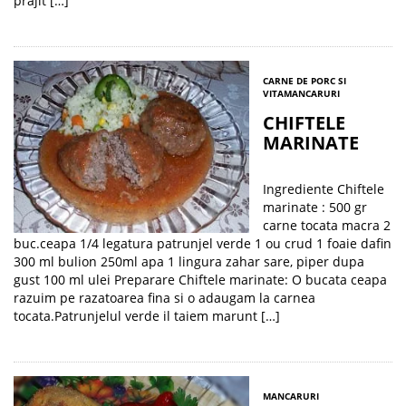
prajit […]
CARNE DE PORC SI
VITA
MANCARURI
CHIFTELE
MARINATE
Ingrediente Chiftele
marinate : 500 gr
carne tocata macra 2
buc.ceapa 1/4 legatura patrunjel verde 1 ou crud 1 foaie dafin
300 ml bulion 250ml apa 1 lingura zahar sare, piper dupa
gust 100 ml ulei Preparare Chiftele marinate: O bucata ceapa
razuim pe razatoarea fina si o adaugam la carnea
tocata.Patrunjelul verde il taiem marunt […]
MANCARURI