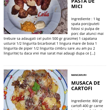
PASTA DE
MICI
Ingrediente : 1 kg
spata porc(puteti
folosi si pulpa de
porc dar atunci mai
trebuie sa adaugati cel putin 500 gr grasime) 1 capatana
usturoi 1/2 lingurita bicarbonat 1 lingura mare de boia 1
lingurita de piper 1/2 lingurita cimbru sare ,eu am pu 2
lingurite( tu daca vrei mai sarat mai adaugi dupa ce […]
MANCARURI
MUSACA DE
CARTOFI
Ingrediente: 800 gr
cartofi 400 gr carne