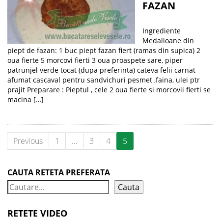
FAZAN
Ingrediente
Medalioane din
piept de fazan: 1 buc piept fazan fiert (ramas din supica) 2
oua fierte 5 morcovi fierti 3 oua proaspete sare, piper
patrunjel verde tocat (dupa preferinta) cateva felii carnat
afumat cascaval pentru sandvichuri pesmet ,faina, ulei ptr
prajit Preparare : Pieptul , cele 2 oua fierte si morcovii fierti se
macina […]
Previous
1
…
3
4
5
CAUTA RETETA PREFERATA
Cauta
RETETE VIDEO