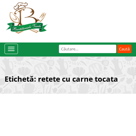
Caută
Toggle
după:
Navigation
Etichetă:
retete cu carne tocata