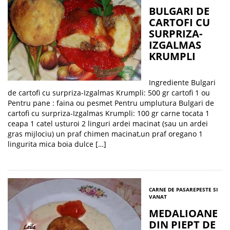
BULGARI DE
CARTOFI CU
SURPRIZA-
IZGALMAS
KRUMPLI
Ingrediente Bulgari
de cartofi cu surpriza-Izgalmas Krumpli: 500 gr cartofi 1 ou
Pentru pane : faina ou pesmet Pentru umplutura Bulgari de
cartofi cu surpriza-Izgalmas Krumpli: 100 gr carne tocata 1
ceapa 1 catel usturoi 2 linguri ardei macinat (sau un ardei
gras mijlociu) un praf chimen macinat,un praf oregano 1
lingurita mica boia dulce […]
CARNE DE PASARE
PESTE SI
VANAT
MEDALIOANE
DIN PIEPT DE