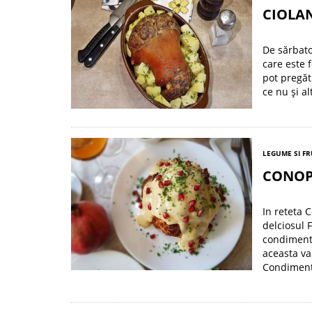
CIOLA
De sărbato
care este f
pot pregăti
ce nu și a
LEGUME SI F
CONOP
In reteta 
delciosul 
condimenta
aceasta va
Condiment