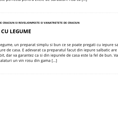
E CRACIUN SI REVELION
PESTE SI VANAT
RETETE DE CRACIUN
 CU LEGUME
legume, un preparat simplu si bun ce se poate pregati cu iepure sa
ure de casa. E adevarat ca preparatul facut din iepure salbatic are
it, dar va garantez ca si din iepurele de casa este la fel de bun. Va
laturi un vin rosu din gama […]