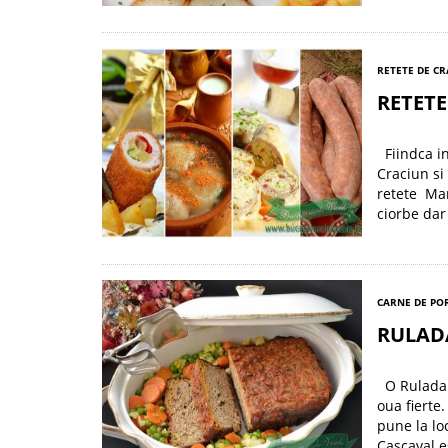
RETETE DE C
RETETE
Fiindca in
Craciun si
retete Man
ciorbe dar
CARNE DE POR
RULAD
O Rulada d
oua fierte
pune la lo
Cascaval e