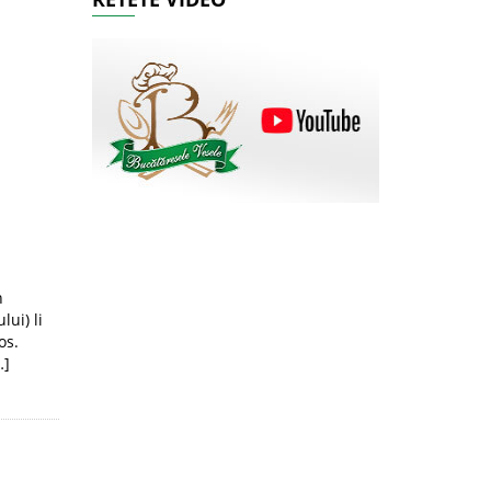
n
lui) li
os.
…]