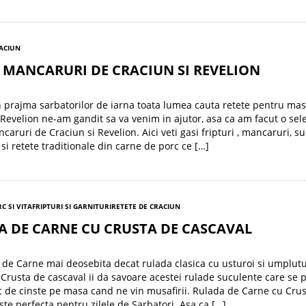
RACIUN
 MANCARURI DE CRACIUN SI REVELION
 prajma sarbatorilor de iarna toata lumea cauta retete pentru ma
 Revelion ne-am gandit sa va venim in ajutor, asa ca am facut o sel
caruri de Craciun si Revelion. Aici veti gasi fripturi , mancaruri, su
 si retete traditionale din carne de porc ce […]
C SI VITA
FRIPTURI SI GARNITURI
RETETE DE CRACIUN
A DE CARNE CU CRUSTA DE CASCAVAL
e Carne mai deosebita decat rulada clasica cu usturoi si umplut
. Crusta de cascaval ii da savoare acestei rulade suculente care se 
c de cinste pe masa cand ne vin musafirii. Rulada de Carne cu Cru
ste perfecta pentru zilele de Sarbatori. Asa ca […]