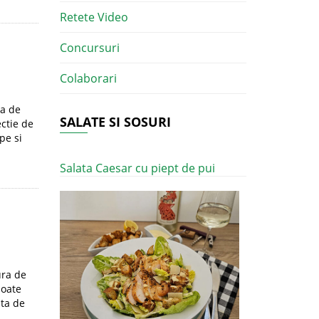
Retete Video
Concursuri
Colaborari
sa de
SALATE SI SOSURI
ectie de
pe si
Salata Caesar cu piept de pui
ura de
poate
sta de