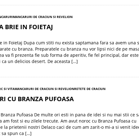
NCARURI
MANCARURI DE CRACIUN SI REVELION
 BRIE IN FOIETAJ
e in Foietaj Dupa cum stiti nu exista saptamana fara sa avem una 
rate cu branza. Preparatele cu branza nu vor lipsi nici de pe mas
ea va fi prezenta fie sub forma de aperitiv, fie fel principal, dar este
i ca un delicios desert. De aceasta […]
C SI VITA
MANCARURI DE CRACIUN SI REVELION
RETETE DE CRACIUN
RI CU BRANZA PUFOASA
 Branza Pufoasa De multe ori esti in pana de idei si nu mai stii ce s
sa am fost si eu zilele trecute. Am avut noroc cu Branza Pufoasa cu
e la prietenii nostri Delaco caci de cum am zarit-o mi-a si venit ide
t sa spun ca […]