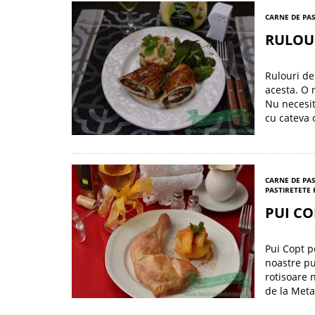
CARNE DE PA
RULOUR
Rulouri de
acesta. O 
Nu necesit
cu cateva 
CARNE DE PA
PASTI
RETETE 
PUI CO
Pui Copt p
noastre pu
rotisoare 
de la Meta