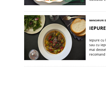
MANCARURI D
IEPURE
Iepure cu 
sau cu iep
mai deoseb
recomand a