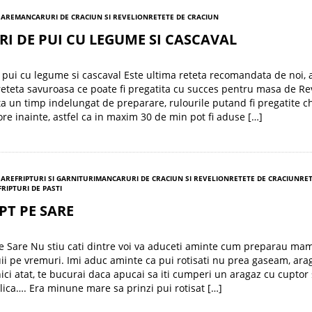
SARE
MANCARURI DE CRACIUN SI REVELION
RETETE DE CRACIUN
I DE PUI CU LEGUME SI CASCAVAL
 pui cu legume si cascaval Este ultima reteta recomandata de noi, 
reteta savuroasa ce poate fi pregatita cu succes pentru masa de Re
a un timp indelungat de preparare, rulourile putand fi pregatite ch
ore inainte, astfel ca in maxim 30 de min pot fi aduse […]
SARE
FRIPTURI SI GARNITURI
MANCARURI DE CRACIUN SI REVELION
RETETE DE CRACIUN
RET
FRIPTURI DE PASTI
PT PE SARE
e Sare Nu stiu cati dintre voi va aduceti aminte cum preparau ma
ii pe vremuri. Imi aduc aminte ca pui rotisati nu prea gaseam, ara
nici atat, te bucurai daca apucai sa iti cumperi un aragaz cu cuptor
lica…. Era minune mare sa prinzi pui rotisat […]