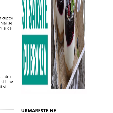
a cuptor
chiar se
i, și de
 pentru
 si bine
i si
URMARESTE-NE