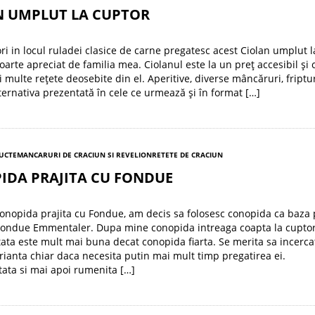
N UMPLUT LA CUPTOR
ri in locul ruladei clasice de carne pregatesc acest Ciolan umplut l
oarte apreciat de familia mea. Ciolanul este la un preț accesibil și 
 multe rețete deosebite din el. Aperitive, diverse mâncăruri, friptur
lternativa prezentată în cele ce urmează și în format […]
RUCTE
MANCARURI DE CRACIUN SI REVELION
RETETE DE CRACIUN
IDA PRAJITA CU FONDUE
Conopida prajita cu Fondue, am decis sa folosesc conopida ca baza
Fondue Emmentaler. Dupa mine conopida intreaga coapta la cuptor
ta este mult mai buna decat conopida fiarta. Se merita sa incercat
rianta chiar daca necesita putin mai mult timp pregatirea ei.
ata si mai apoi rumenita […]