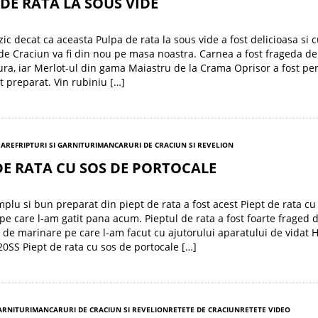
DE RATA LA SOUS VIDE
zic decat ca aceasta Pulpa de rata la sous vide a fost delicioasa si 
de Craciun va fi din nou pe masa noastra. Carnea a fost frageda de 
ura, iar Merlot-ul din gama Maiastru de la Crama Oprisor a fost per
t preparat. Vin rubiniu […]
SARE
FRIPTURI SI GARNITURI
MANCARURI DE CRACIUN SI REVELION
DE RATA CU SOS DE PORTOCALE
mplu si bun preparat din piept de rata a fost acest Piept de rata cu
 pe care l-am gatit pana acum. Pieptul de rata a fost foarte fraged d
 de marinare pe care l-am facut cu ajutorului aparatului de vidat
SS Piept de rata cu sos de portocale […]
GARNITURI
MANCARURI DE CRACIUN SI REVELION
RETETE DE CRACIUN
RETETE VIDEO