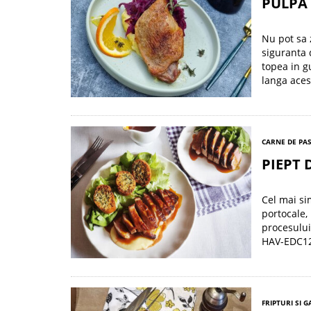
PULPA 
Nu pot sa 
siguranta 
topea in g
langa aces
CARNE DE PA
PIEPT 
Cel mai si
portocale,
procesului
HAV-EDC120
FRIPTURI SI 