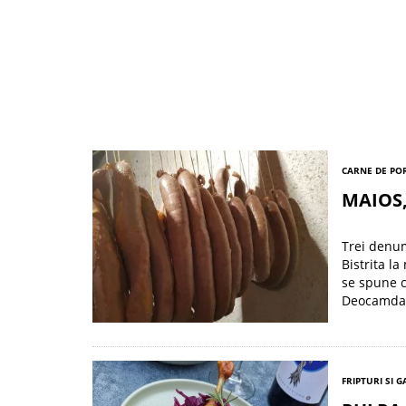
CARNE DE POR
MAIOS
Trei denum
Bistrita la
se spune c
Deocamdata
FRIPTURI SI 