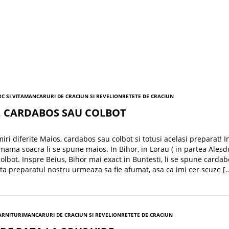
C SI VITA
MANCARURI DE CRACIUN SI REVELION
RETETE DE CRACIUN
, CARDABOS SAU COLBOT
iri diferite Maios, cardabos sau colbot si totusi acelasi preparat! I
 mama soacra li se spune maios. In Bihor, in Lorau ( in partea Alesdu
olbot. Inspre Beius, Bihor mai exact in Buntesti, li se spune cardab
 preparatul nostru urmeaza sa fie afumat, asa ca imi cer scuze [
GARNITURI
MANCARURI DE CRACIUN SI REVELION
RETETE DE CRACIUN