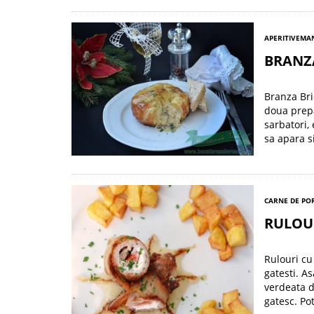
APERITIVE
MA
BRANZA
Branza Bri
doua prepa
sarbatori, 
sa apara s
CARNE DE POR
RULOU
Rulouri cu
gatesti. A
verdeata d
gatesc. Po