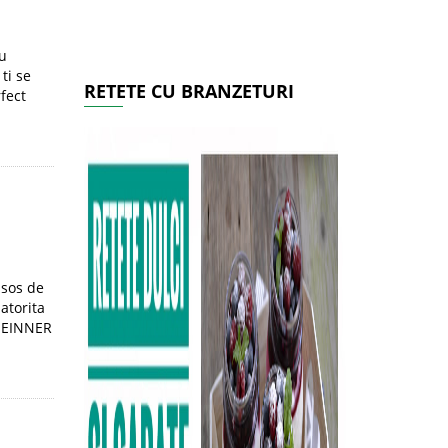
cu
ti se
RETETE CU BRANZETURI
fect
 sos de
atorita
 HEINNER