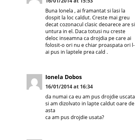
16/01/2014 at 15:53
Buna Ionela , ai framantat si lasi la
dospit la loc caldut. Creste mai greu
decat cozonacul clasic deoarece are si
untura in el. Daca totusi nu creste
deloc inseamna ca drojdia pe care ai
folosit-o ori nu e chiar proaspata ori l-
ai pus in laptele prea cald .
Ionela Dobos
16/01/2014 at 16:34
da numai ca eu am pus drojdie uscata
si am dizolvato in lapte caldut oare de
asta
ca am pus drojdie usata?