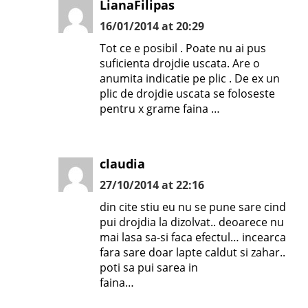
LianaFilipas
16/01/2014 at 20:29
Tot ce e posibil . Poate nu ai pus
suficienta drojdie uscata. Are o
anumita indicatie pe plic . De ex un
plic de drojdie uscata se foloseste
pentru x grame faina …
claudia
27/10/2014 at 22:16
din cite stiu eu nu se pune sare cind
pui drojdia la dizolvat.. deoarece nu
mai lasa sa-si faca efectul… incearca
fara sare doar lapte caldut si zahar..
poti sa pui sarea in
faina…