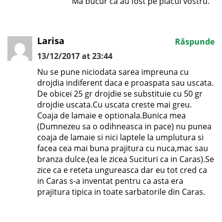
Ma bucur ca au fost pe placul vostru.
Larisa
Răspunde
13/12/2017 at 23:44
Nu se pune niciodata sarea impreuna cu
drojdia indiferent daca e proaspata sau uscata.
De obicei 25 gr drojdie se substituie cu 50 gr
drojdie uscata.Cu uscata creste mai greu.
Coaja de lamaie e optionala.Bunica mea
(Dumnezeu sa o odihneasca in pace) nu punea
coaja de lamaie si nici laptele la umplutura si
facea cea mai buna prajitura cu nuca,mac sau
branza dulce.(ea le zicea Sucituri ca in Caras).Se
zice ca e reteta ungureasca dar eu tot cred ca
in Caras s-a inventat pentru ca asta era
prajitura tipica in toate sarbatorile din Caras.