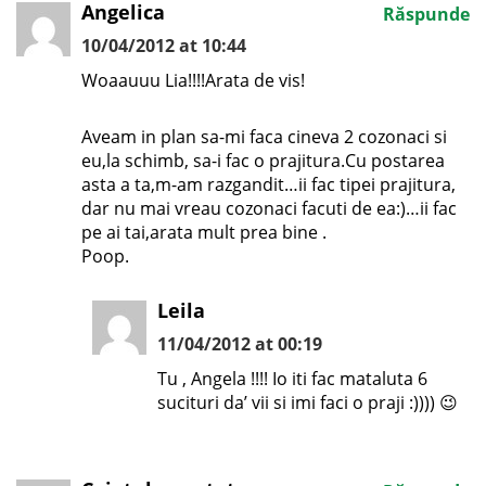
Angelica
Răspunde
10/04/2012 at 10:44
Woaauuu Lia!!!!Arata de vis!
Aveam in plan sa-mi faca cineva 2 cozonaci si
eu,la schimb, sa-i fac o prajitura.Cu postarea
asta a ta,m-am razgandit…ii fac tipei prajitura,
dar nu mai vreau cozonaci facuti de ea:)…ii fac
pe ai tai,arata mult prea bine .
Poop.
Leila
11/04/2012 at 00:19
Tu , Angela !!!! Io iti fac mataluta 6
sucituri da’ vii si imi faci o praji :)))) 😉