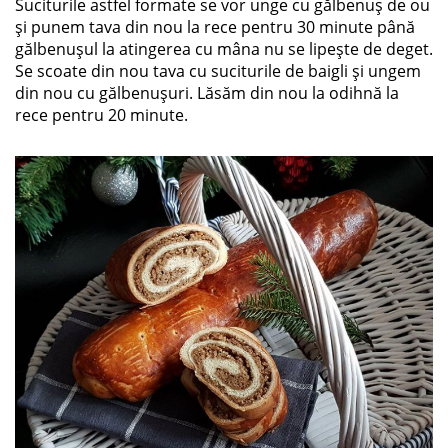
Suciturile astfel formate se vor unge cu gălbenuș de ou
și punem tava din nou la rece pentru 30 minute până
gălbenușul la atingerea cu mâna nu se lipește de deget.
Se scoate din nou tava cu suciturile de baigli și ungem
din nou cu gălbenușuri. Lăsăm din nou la odihnă la
rece pentru 20 minute.