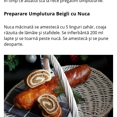
În timp ce aluatul stă la rece pregătim umpluturile.
Preparare Umplutura Beigli cu Nuca
Nuca măcinată se amestecă cu 5 linguri zahăr, coaja
răzuita de lămâie și stafidele. Se infierbântă 200 ml
lapte și se toarnă peste nucă. Se amestecă și se pune
deoparte.