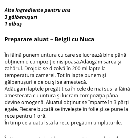
Alte ingrediente pentru uns
3 gălbenușuri
1 albuș
Preparare aluat – Beigli cu Nuca
În făină punem untura cu care se lucrează bine până
obținem o compoziție nisipoasă.Adăugăm sarea și
zahărul. Drojdia se dizolvă în 200 ml lapte la
temperatura camerei. Tot în lapte punem și
gălbenușurile de ou și se amestecă.
Adăugam laptele pregătit ca în cele de mai sus la făină
amestecată cu untură și lucrăm compoziția până
devine omogenă. Aluatul obținut se împarte în 3 părți
egale. Fiecare bucată se învelește în folie și se pune la
rece pentru 1 oră.
În timp ce aluatul stă la rece pregătim umpluturile.