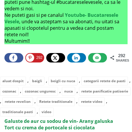
puteti pune hashtag-ul #bucatareselevesele, ca sa le
vedem si noi.
Ne puteti gasi si pe canalul
Youtube- Bucataresele
Vesele
, unde va asteptam sa va abonati, nu uitati sa
apasati si clopotelul pentru a vedea cand postam
retete noi!!
Multumim!!
292
292
SHARES
,
,
,
,
aluat dospit
baigli
beigli cu nuca
categorii retete de pasti
,
,
,
cozonac
cozonac unguresc
nuca
retete panificatie patiserie
,
,
,
,
retete revelion
Retete traditionale
retete video
,
traditionale pasti
video
Galuste de aur cu sodou de vin- Arany galuska
Tort cu crema de portocale si ciocolata