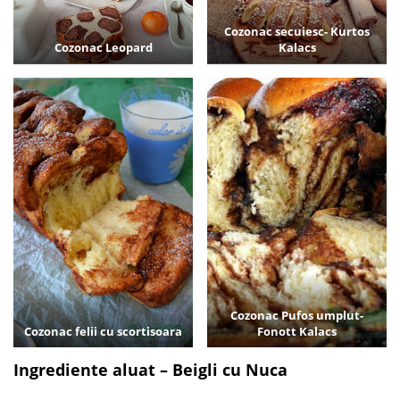
Cozonac secuiesc- Kurtos
Cozonac Leopard
Kalacs
Cozonac Pufos umplut-
Cozonac felii cu scortisoara
Fonott Kalacs
Ingrediente aluat – Beigli cu Nuca