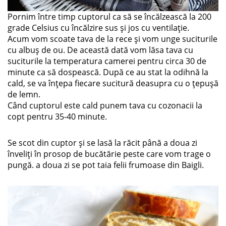
Pornim între timp cuptorul ca să se încălzească la 200
grade Celsius cu încălzire sus și jos cu ventilație.
Acum vom scoate tava de la rece și vom unge suciturile
cu albuș de ou. De această dată vom lăsa tava cu
suciturile la temperatura camerei pentru circa 30 de
minute ca să dospească. După ce au stat la odihnă la
cald, se va înțepa fiecare sucitură deasupra cu o țepușă
de lemn.
Când cuptorul este cald punem tava cu cozonacii la
copt pentru 35-40 minute.
Se scot din cuptor și se lasă la răcit până a doua zi
înveliți în prosop de bucătărie peste care vom trage o
pungă. a doua zi se pot taia felii frumoase din Baigli.