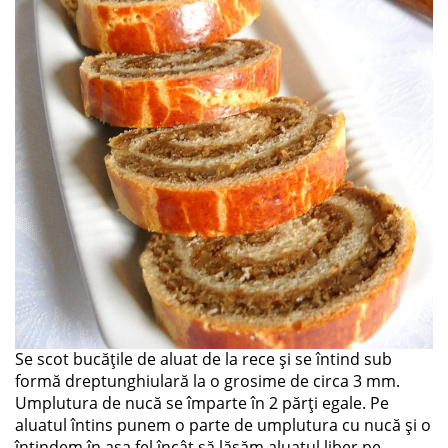
Se scot bucățile de aluat de la rece și se întind sub
formă dreptunghiulară la o grosime de circa 3 mm.
Umplutura de nucă se împarte în 2 părți egale. Pe
aluatul întins punem o parte de umplutura cu nucă și o
întindem în așa fel încât să lăsăm aluatul liber pe