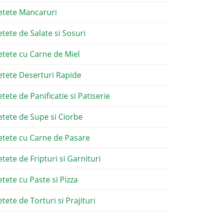
etete Mancaruri
etete de Salate si Sosuri
etete cu Carne de Miel
etete Deserturi Rapide
etete de Panificatie si Patiserie
etete de Supe si Ciorbe
etete cu Carne de Pasare
etete de Fripturi si Garnituri
etete cu Paste si Pizza
tete de Torturi si Prajituri