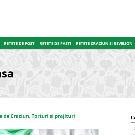
RETETE DE POST
RETETE DE PASTI
RETETE CRACIUN SI REVELION
asa
e de Craciun
,
Torturi si prajituri
C