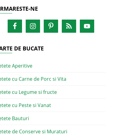
RMARESTE-NE
ARTE DE BUCATE
etete Aperitive
etete cu Carne de Porc si Vita
etete cu Legume si fructe
etete cu Peste si Vanat
etete Bauturi
etete de Conserve si Muraturi