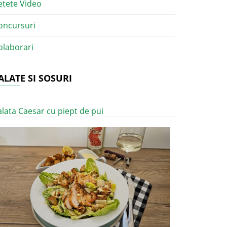
etete Video
oncursuri
olaborari
ALATE SI SOSURI
alata Caesar cu piept de pui