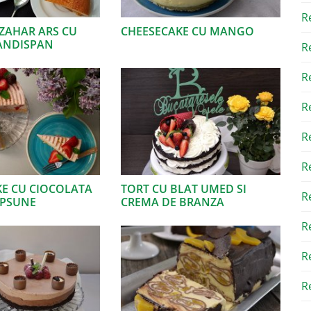
R
ZAHAR ARS CU
CHEESECAKE CU MANGO
PANDISPAN
R
R
R
R
R
E CU CIOCOLATA
TORT CU BLAT UMED SI
R
APSUNE
CREMA DE BRANZA
R
R
Re