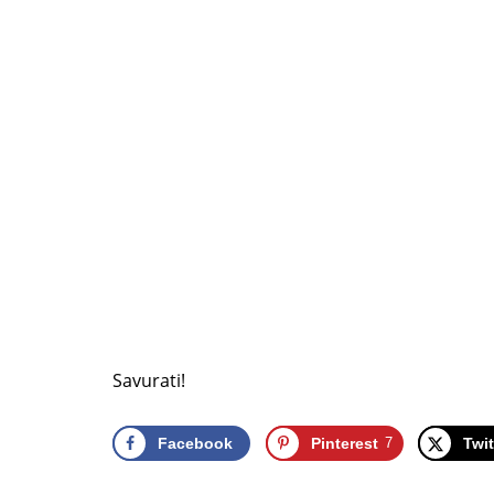
Savurati!
Facebook
Pinterest
7
Twit