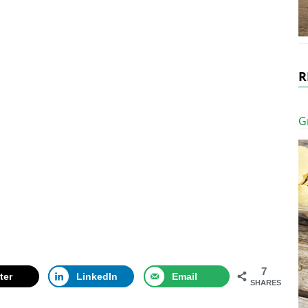
R
G
7
ter
LinkedIn
Email
SHARES