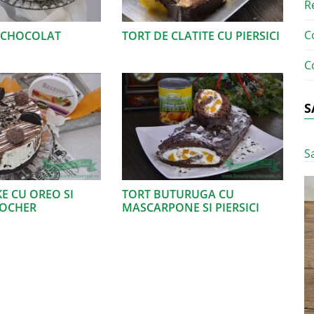
R
C
 CHOCOLAT
TORT DE CLATITE CU PIERSICI
C
S
S
E CU OREO SI
TORT BUTURUGA CU
ROCHER
MASCARPONE SI PIERSICI