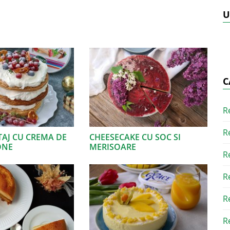
U
C
R
R
TAJ CU CREMA DE
CHEESECAKE CU SOC SI
ONE
MERISOARE
R
R
R
R