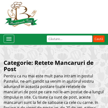
Caută
Toggle
după:
Navigation
Categorie:
Retete Mancaruri de
Post
Pentru ca nu mai este mult pana intram in postul
Pastelui, ne-am gandit sa venim in ajutorul vostru
adunand in aceasta postare toate retetele de
mancaruri de post pe care noi le-am postat de-a lungul
timpului in site. Cu toate ca sunt de post, aceste
mancaruri sunt la fel de satioase ca cele cu carne. In
fiecare zi de vineri de peste an, de 20 de ani, gatesc