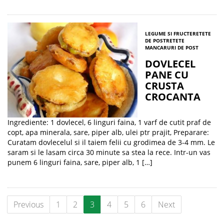
LEGUME SI FRUCTE
RETETE
DE POST
RETETE
MANCARURI DE POST
DOVLECEL
PANE CU
CRUSTA
CROCANTA
Ingrediente: 1 dovlecel, 6 linguri faina, 1 varf de cutit praf de
copt, apa minerala, sare, piper alb, ulei ptr prajit, Preparare:
Curatam dovlecelul si il taiem felii cu grodimea de 3-4 mm. Le
saram si le lasam circa 30 minute sa stea la rece. Intr-un vas
punem 6 linguri faina, sare, piper alb, 1 […]
Previous
1
2
3
4
5
6
Next