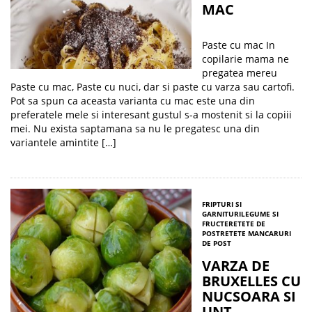
MAC
Paste cu mac In
copilarie mama ne
pregatea mereu
Paste cu mac, Paste cu nuci, dar si paste cu varza sau cartofi.
Pot sa spun ca aceasta varianta cu mac este una din
preferatele mele si interesant gustul s-a mostenit si la copiii
mei. Nu exista saptamana sa nu le pregatesc una din
variantele amintite […]
FRIPTURI SI
GARNITURI
LEGUME SI
FRUCTE
RETETE DE
POST
RETETE MANCARURI
DE POST
VARZA DE
BRUXELLES CU
NUCSOARA SI
UNT