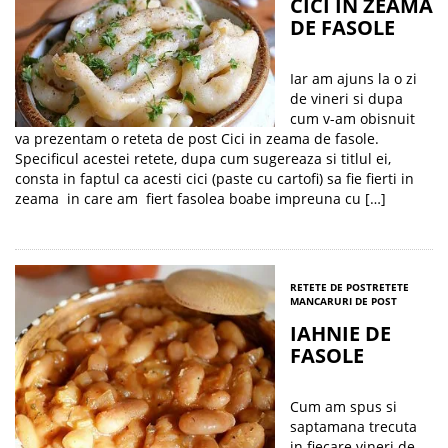
CICI IN ZEAMA
DE FASOLE
Iar am ajuns la o zi
de vineri si dupa
cum v-am obisnuit
va prezentam o reteta de post Cici in zeama de fasole.
Specificul acestei retete, dupa cum sugereaza si titlul ei,
consta in faptul ca acesti cici (paste cu cartofi) sa fie fierti in
zeama in care am fiert fasolea boabe impreuna cu […]
RETETE DE POST
RETETE
MANCARURI DE POST
IAHNIE DE
FASOLE
Cum am spus si
saptamana trecuta
in fiecare vineri de