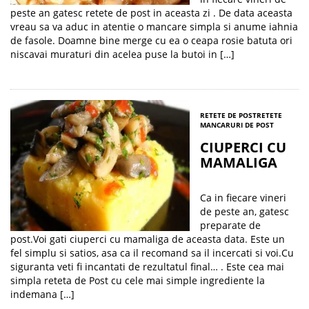
peste an gatesc retete de post in aceasta zi . De data aceasta
vreau sa va aduc in atentie o mancare simpla si anume iahnia
de fasole. Doamne bine merge cu ea o ceapa rosie batuta ori
niscavai muraturi din acelea puse la butoi in […]
RETETE DE POST
RETETE
MANCARURI DE POST
CIUPERCI CU
MAMALIGA
Ca in fiecare vineri
de peste an, gatesc
preparate de
post.Voi gati ciuperci cu mamaliga de aceasta data. Este un
fel simplu si satios, asa ca il recomand sa il incercati si voi.Cu
siguranta veti fi incantati de rezultatul final… . Este cea mai
simpla reteta de Post cu cele mai simple ingrediente la
indemana […]