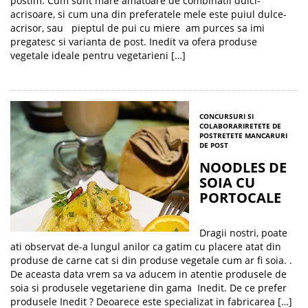
postim. Cum sunt mare amatoare de combinatii dulci-
acrisoare, si cum una din preferatele mele este puiul dulce-
acrisor, sau pieptul de pui cu miere am purces sa imi
pregatesc si varianta de post. Inedit va ofera produse
vegetale ideale pentru vegetarieni […]
CONCURSURI SI
COLABORARI
RETETE DE
POST
RETETE MANCARURI
DE POST
NOODLES DE
SOIA CU
PORTOCALE
Dragii nostri, poate
ati observat de-a lungul anilor ca gatim cu placere atat din
produse de carne cat si din produse vegetale cum ar fi soia. .
De aceasta data vrem sa va aducem in atentie produsele de
soia si produsele vegetariene din gama Inedit. De ce prefer
produsele Inedit ? Deoarece este specializat in fabricarea […]