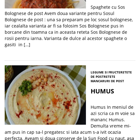
Spaghete cu Sos
Bolognese de post Avem doua variante pentru Sosul
Bolognese de post : una sa preparam pe loc sosul bolognese,
iar cealalta varianta ar fi sa folosim Sos Bolognese pus in
borcane din toamna ca in aceasta reteta Sos Bolognese de
rosii pentru iarna. Varianta de dulce al acestor spaghete o
gasiti in […]
LEGUME SI FRUCTE
RETETE
DE POST
RETETE
MANCARURI DE POST
HUMUS
Humus In meniul de
azi scria ca m voie sa
mananc Humus.
Demulta vreme mi-
am pus in cap sa-l pregatesc si iata acum s-a ivit ocazia
perfecta. Aveam si doua conserve de la Sun Food cu naut, asa