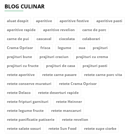
BLOG CULINAR
aluat dospit
aperitive
aperitive festive
aperitive pasti
aperitive rapide
aperitive revelion
carne de porc
carne de pui
cascaval
ciocolata
colaborari
Crama Oprisor
frisca
legume
oua
prajituri
prajituri bune
prajituri craciun
prajituri cu crema
prajituri cu fructe
prajituri de casa
prajituri pasti
retete aperitive
retete carne pasare
retete carne porc vita
retete conserve muraturi
retete Crama Oprisor
retete Delaco
retete deserturi rapide
retete fripturi garnituri
retete Heinner
retete legume fructe
retete mancaruri
retete panificatie patiserie
retete revelion
retete salate sosuri
retete Sun Food
retete supe ciorbe