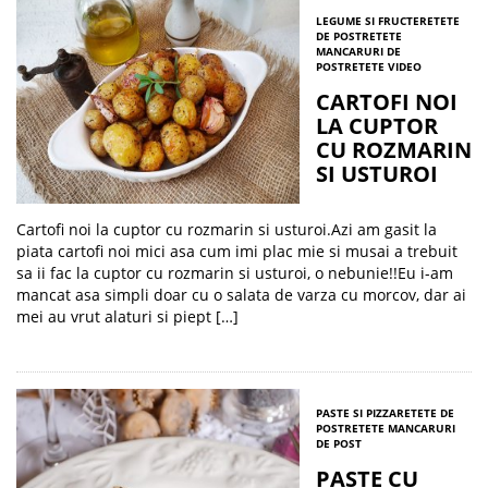
LEGUME SI FRUCTE
RETETE
DE POST
RETETE
MANCARURI DE
POST
RETETE VIDEO
CARTOFI NOI
LA CUPTOR
CU ROZMARIN
SI USTUROI
Cartofi noi la cuptor cu rozmarin si usturoi.Azi am gasit la
piata cartofi noi mici asa cum imi plac mie si musai a trebuit
sa ii fac la cuptor cu rozmarin si usturoi, o nebunie!!Eu i-am
mancat asa simpli doar cu o salata de varza cu morcov, dar ai
mei au vrut alaturi si piept […]
PASTE SI PIZZA
RETETE DE
POST
RETETE MANCARURI
DE POST
PASTE CU