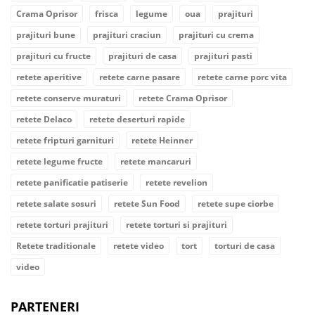
Crama Oprisor
frisca
legume
oua
prajituri
prajituri bune
prajituri craciun
prajituri cu crema
prajituri cu fructe
prajituri de casa
prajituri pasti
retete aperitive
retete carne pasare
retete carne porc vita
retete conserve muraturi
retete Crama Oprisor
retete Delaco
retete deserturi rapide
retete fripturi garnituri
retete Heinner
retete legume fructe
retete mancaruri
retete panificatie patiserie
retete revelion
retete salate sosuri
retete Sun Food
retete supe ciorbe
retete torturi prajituri
retete torturi si prajituri
Retete traditionale
retete video
tort
torturi de casa
video
PARTENERI