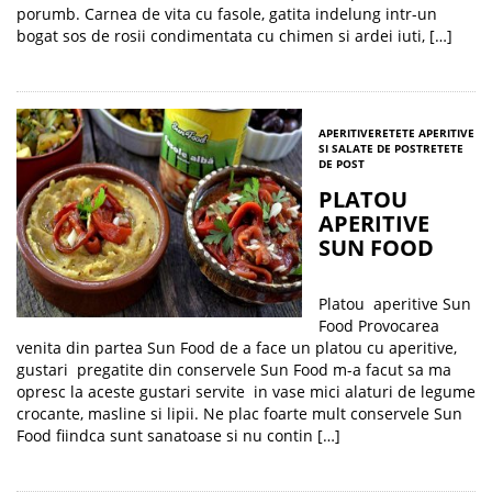
porumb. Carnea de vita cu fasole, gatita indelung intr-un
bogat sos de rosii condimentata cu chimen si ardei iuti, […]
APERITIVE
RETETE APERITIVE
SI SALATE DE POST
RETETE
DE POST
PLATOU
APERITIVE
SUN FOOD
Platou aperitive Sun
Food Provocarea
venita din partea Sun Food de a face un platou cu aperitive,
gustari pregatite din conservele Sun Food m-a facut sa ma
opresc la aceste gustari servite in vase mici alaturi de legume
crocante, masline si lipii. Ne plac foarte mult conservele Sun
Food fiindca sunt sanatoase si nu contin […]