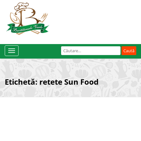
Caută
Toggle
după:
Navigation
Etichetă:
retete Sun Food