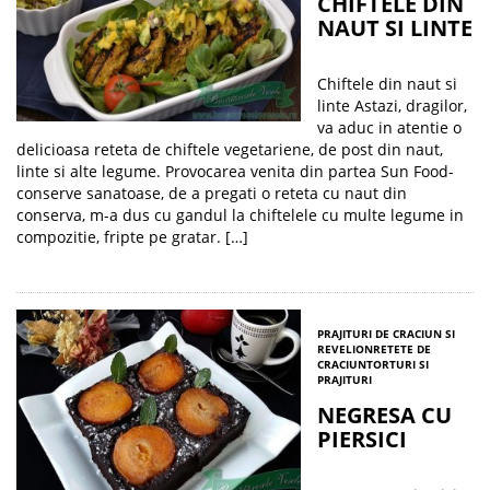
CHIFTELE DIN
NAUT SI LINTE
Chiftele din naut si
linte Astazi, dragilor,
va aduc in atentie o
delicioasa reteta de chiftele vegetariene, de post din naut,
linte si alte legume. Provocarea venita din partea Sun Food-
conserve sanatoase, de a pregati o reteta cu naut din
conserva, m-a dus cu gandul la chiftelele cu multe legume in
compozitie, fripte pe gratar. […]
PRAJITURI DE CRACIUN SI
REVELION
RETETE DE
CRACIUN
TORTURI SI
PRAJITURI
NEGRESA CU
PIERSICI