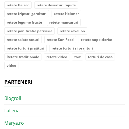
retete Delaco
retete deserturi rapide
retete fripturi garnituri
retete Heinner
retete legume fructe
retete mancaruri
retete panificatie patiserie
retete revelion
retete salate sosuri
retete Sun Food
retete supe ciorbe
retete torturi prajituri
retete torturi si prajituri
Retete traditionale
retete video
tort
torturi de casa
video
PARTENERI
Blogroll
LaLena
Marya.ro