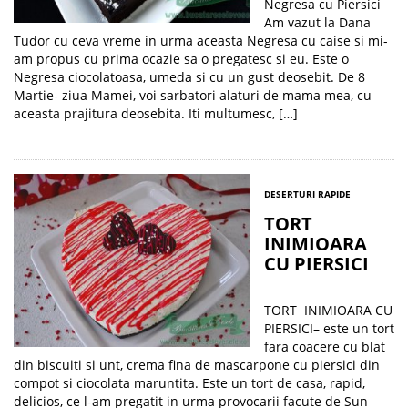
Negresa cu Piersici
Am vazut la Dana
Tudor cu ceva vreme in urma aceasta Negresa cu caise si mi-
am propus cu prima ocazie sa o pregatesc si eu. Este o
Negresa ciocolatoasa, umeda si cu un gust deosebit. De 8
Martie- ziua Mamei, voi sarbatori alaturi de mama mea, cu
aceasta prajitura deosebita. Iti multumesc, […]
DESERTURI RAPIDE
TORT
INIMIOARA
CU PIERSICI
TORT INIMIOARA CU
PIERSICI– este un tort
fara coacere cu blat
din biscuiti si unt, crema fina de mascarpone cu piersici din
compot si ciocolata maruntita. Este un tort de casa, rapid,
delicios, ce l-am pregatit in urma provocarii facute de Sun