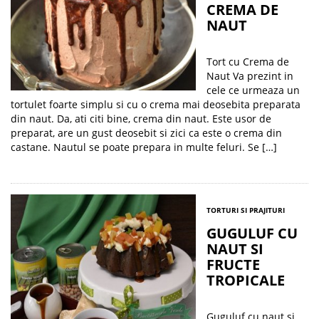
CREMA DE
NAUT
Tort cu Crema de
Naut Va prezint in
cele ce urmeaza un
tortulet foarte simplu si cu o crema mai deosebita preparata
din naut. Da, ati citi bine, crema din naut. Este usor de
preparat, are un gust deosebit si zici ca este o crema din
castane. Nautul se poate prepara in multe feluri. Se […]
TORTURI SI PRAJITURI
GUGULUF CU
NAUT SI
FRUCTE
TROPICALE
Guguluf cu naut si