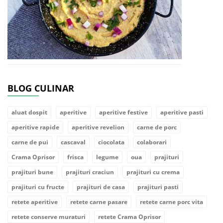
BLOG CULINAR
aluat dospit
aperitive
aperitive festive
aperitive pasti
aperitive rapide
aperitive revelion
carne de porc
carne de pui
cascaval
ciocolata
colaborari
Crama Oprisor
frisca
legume
oua
prajituri
prajituri bune
prajituri craciun
prajituri cu crema
prajituri cu fructe
prajituri de casa
prajituri pasti
retete aperitive
retete carne pasare
retete carne porc vita
retete conserve muraturi
retete Crama Oprisor