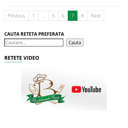
Previous
1
…
5
6
7
8
Next
CAUTA RETETA PREFERATA
Cauta
RETETE VIDEO