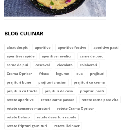
BLOG CULINAR
aluat dospit
aperitive
aperitive festive
aperitive pasti
aperitive rapide
aperitive revelion
carne de porc
carne de pui
cascaval
ciocolata
colaborari
Crama Oprisor
frisca
legume
oua
prajituri
prajituri bune
prajituri craciun
prajituri cu crema
prajituri cu fructe
prajituri de casa
prajituri pasti
retete aperitive
retete carne pasare
retete carne porc vita
retete conserve muraturi
retete Crama Oprisor
retete Delaco
retete deserturi rapide
retete fripturi garnituri
retete Heinner