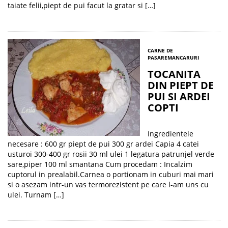
taiate felii,piept de pui facut la gratar si […]
CARNE DE
PASARE
MANCARURI
TOCANITA
DIN PIEPT DE
PUI SI ARDEI
COPTI
Ingredientele
necesare : 600 gr piept de pui 300 gr ardei Capia 4 catei
usturoi 300-400 gr rosii 30 ml ulei 1 legatura patrunjel verde
sare,piper 100 ml smantana Cum procedam : Incalzim
cuptorul in prealabil.Carnea o portionam in cuburi mai mari
si o asezam intr-un vas termorezistent pe care l-am uns cu
ulei. Turnam […]