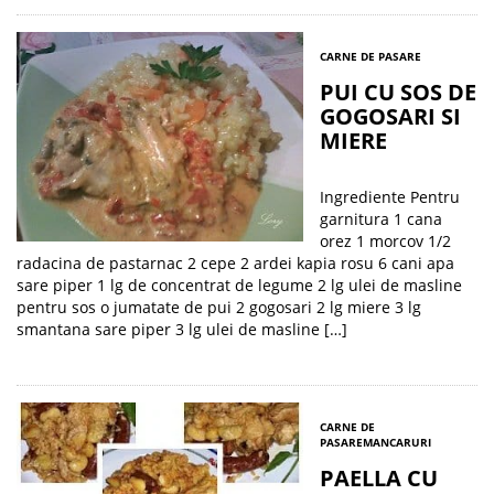
CARNE DE PASARE
PUI CU SOS DE
GOGOSARI SI
MIERE
Ingrediente Pentru
garnitura 1 cana
orez 1 morcov 1/2
radacina de pastarnac 2 cepe 2 ardei kapia rosu 6 cani apa
sare piper 1 lg de concentrat de legume 2 lg ulei de masline
pentru sos o jumatate de pui 2 gogosari 2 lg miere 3 lg
smantana sare piper 3 lg ulei de masline […]
CARNE DE
PASARE
MANCARURI
PAELLA CU