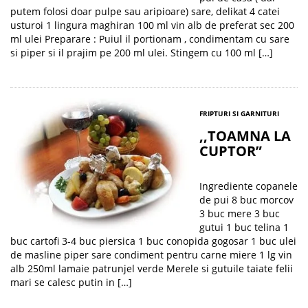
putem folosi doar pulpe sau aripioare) sare, delikat 4 catei
usturoi 1 lingura maghiran 100 ml vin alb de preferat sec 200
ml ulei Preparare : Puiul il portionam , condimentam cu sare
si piper si il prajim pe 200 ml ulei. Stingem cu 100 ml […]
FRIPTURI SI GARNITURI
,,TOAMNA LA
CUPTOR”
Ingrediente copanele
de pui 8 buc morcov
3 buc mere 3 buc
gutui 1 buc telina 1
buc cartofi 3-4 buc piersica 1 buc conopida gogosar 1 buc ulei
de masline piper sare condiment pentru carne miere 1 lg vin
alb 250ml lamaie patrunjel verde Merele si gutuile taiate felii
mari se calesc putin in […]