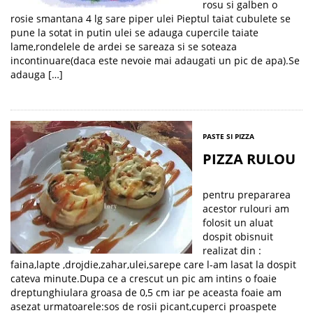
rosu si galben o
rosie smantana 4 lg sare piper ulei Pieptul taiat cubulete se
pune la sotat in putin ulei se adauga cupercile taiate
lame,rondelele de ardei se sareaza si se soteaza
incontinuare(daca este nevoie mai adaugati un pic de apa).Se
adauga […]
PASTE SI PIZZA
PIZZA RULOU
pentru prepararea
acestor rulouri am
folosit un aluat
dospit obisnuit
realizat din :
faina,lapte ,drojdie,zahar,ulei,sarepe care l-am lasat la dospit
cateva minute.Dupa ce a crescut un pic am intins o foaie
dreptunghiulara groasa de 0,5 cm iar pe aceasta foaie am
asezat urmatoarele:sos de rosii picant,cuperci proaspete