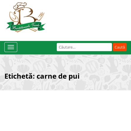
Caută
Toggle
după:
Navigation
Etichetă:
carne de pui