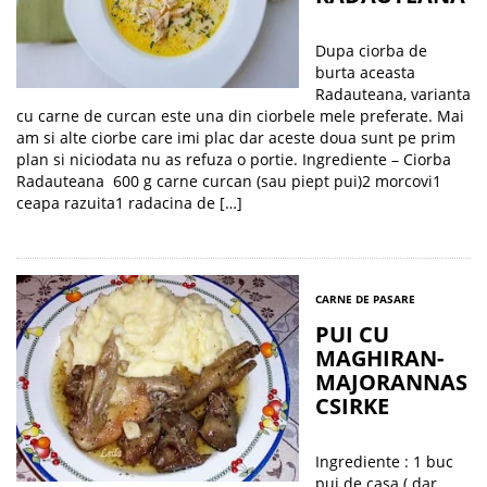
Dupa ciorba de
burta aceasta
Radauteana, varianta
cu carne de curcan este una din ciorbele mele preferate. Mai
am si alte ciorbe care imi plac dar aceste doua sunt pe prim
plan si niciodata nu as refuza o portie. Ingrediente – Ciorba
Radauteana 600 g carne curcan (sau piept pui)2 morcovi1
ceapa razuita1 radacina de […]
CARNE DE PASARE
PUI CU
MAGHIRAN-
MAJORANNAS
CSIRKE
Ingrediente : 1 buc
pui de casa ( dar