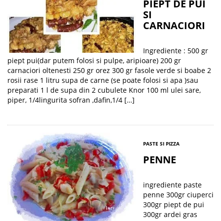
PIEPT DE PUI
SI
CARNACIORI
Ingrediente : 500 gr
piept pui(dar putem folosi si pulpe, aripioare) 200 gr
carnaciori oltenesti 250 gr orez 300 gr fasole verde si boabe 2
rosii rase 1 litru supa de carne (se poate folosi si apa )sau
preparati 1 l de supa din 2 cubulete Knor 100 ml ulei sare,
piper, 1/4lingurita sofran ,dafin,1/4 […]
PASTE SI PIZZA
PENNE
ingrediente paste
penne 300gr ciuperci
300gr piept de pui
300gr ardei gras