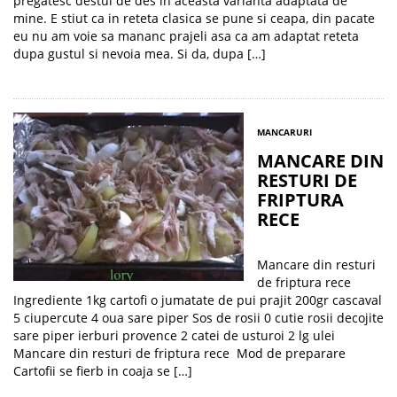
pregatesc destul de des in aceasta varianta adaptata de
mine. E stiut ca in reteta clasica se pune si ceapa, din pacate
eu nu am voie sa mananc prajeli asa ca am adaptat reteta
dupa gustul si nevoia mea. Si da, dupa […]
MANCARURI
MANCARE DIN
RESTURI DE
FRIPTURA
RECE
Mancare din resturi
de friptura rece
Ingrediente 1kg cartofi o jumatate de pui prajit 200gr cascaval
5 ciupercute 4 oua sare piper Sos de rosii 0 cutie rosii decojite
sare piper ierburi provence 2 catei de usturoi 2 lg ulei
Mancare din resturi de friptura rece Mod de preparare
Cartofii se fierb in coaja se […]