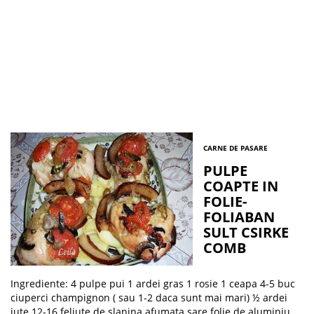
CARNE DE PASARE
PULPE
COAPTE IN
FOLIE-
FOLIABAN
SULT CSIRKE
COMB
Ingrediente: 4 pulpe pui 1 ardei gras 1 rosie 1 ceapa 4-5 buc
ciuperci champignon ( sau 1-2 daca sunt mai mari) ½ ardei
iute 12-16 feliute de slanina afumata sare folie de aluminiu