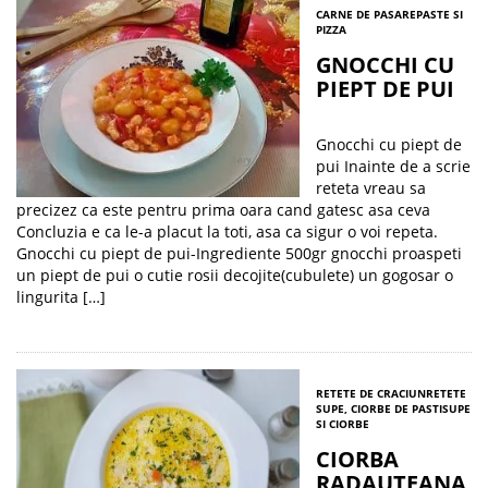
CARNE DE PASARE
PASTE SI
PIZZA
GNOCCHI CU
PIEPT DE PUI
Gnocchi cu piept de
pui Inainte de a scrie
reteta vreau sa
precizez ca este pentru prima oara cand gatesc asa ceva
Concluzia e ca le-a placut la toti, asa ca sigur o voi repeta.
Gnocchi cu piept de pui-Ingrediente 500gr gnocchi proaspeti
un piept de pui o cutie rosii decojite(cubulete) un gogosar o
lingurita […]
RETETE DE CRACIUN
RETETE
SUPE, CIORBE DE PASTI
SUPE
SI CIORBE
CIORBA
RADAUTEANA