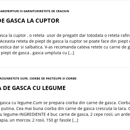
SARE
FRIPTURI SI GARNITURI
RETETE DE CRACIUN
DE GASCA LA CUPTOR
sca la cuptor , o reteta usor de pregatit dar totodata o reteta rafin
 Aceasta reteta de piept de gasca la cuptor se poate face din piept
stica dar si salbatica. V-as recomanda cateva retete cu carne de g
 piept de gasca , gasca umpluta cu […]
RACIUN
RETETE SUPE, CIORBE DE PASTI
SUPE SI CIORBE
A DE GASCA CU LEGUME
gasca cu legume.Cum se prepara ciorba din carne de gasca. Ciorba
 putina. Cea mai buna ciorba din carne de gasca crescuta la tara. 
u legume-INGREDIENTE 4 buc carne de gasca, 2 cepe rosii, un ardei
pia, un morcov, 2 rosii, 150 gr fasole […]