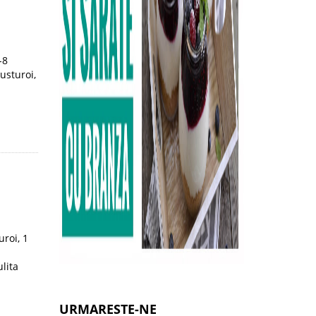
-8
usturoi,
uroi, 1
lita
URMARESTE-NE