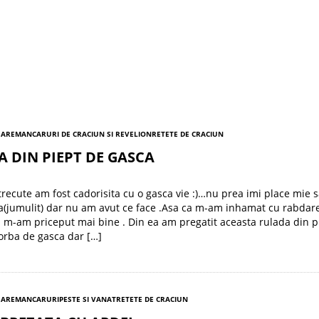
SARE
MANCARURI DE CRACIUN SI REVELION
RETETE DE CRACIUN
 DIN PIEPT DE GASCA
 trecute am fost cadorisita cu o gasca vie :)…nu prea imi place mie s
a(jumulit) dar nu am avut ce face .Asa ca m-am inhamat cu rabdar
m m-am priceput mai bine . Din ea am pregatit aceasta rulada din p
iorba de gasca dar […]
SARE
MANCARURI
PESTE SI VANAT
RETETE DE CRACIUN