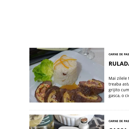
CARNE DE PA
RULADA
Mai zilele
treaba ast
grijito cu
gasca, o c
CARNE DE PA