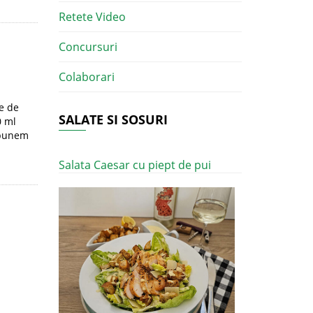
Retete Video
Concursuri
Colaborari
te de
SALATE SI SOSURI
0 ml
o punem
Salata Caesar cu piept de pui