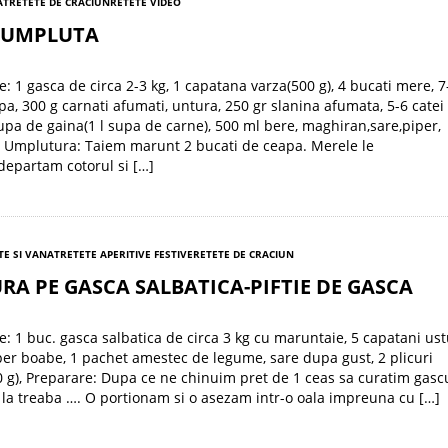
AT
RETETE DE CRACIUN
RETETE VIDEO
 UMPLUTA
e: 1 gasca de circa 2-3 kg, 1 capatana varza(500 g), 4 bucati mere, 7
pa, 300 g carnati afumati, untura, 250 gr slanina afumata, 5-6 catei 
upa de gaina(1 l supa de carne), 500 ml bere, maghiran,sare,piper,
 Umplutura: Taiem marunt 2 bucati de ceapa. Merele le
departam cotorul si […]
TE SI VANAT
RETETE APERITIVE FESTIVE
RETETE DE CRACIUN
RA PE GASCA SALBATICA-PIFTIE DE GASCA
e: 1 buc. gasca salbatica de circa 3 kg cu maruntaie, 5 capatani ust
per boabe, 1 pachet amestec de legume, sare dupa gust, 2 plicuri
0 g), Preparare: Dupa ce ne chinuim pret de 1 ceas sa curatim gascu
a treaba …. O portionam si o asezam intr-o oala impreuna cu […]