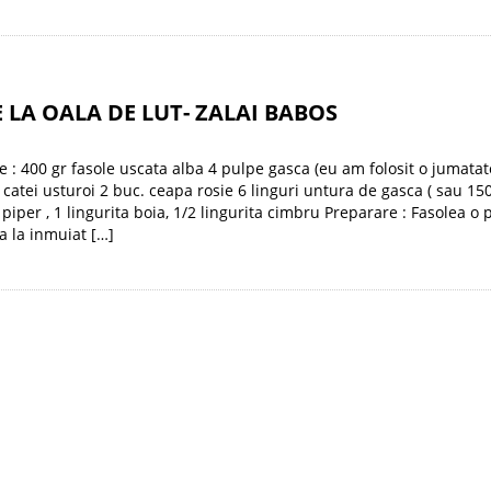
 LA OALA DE LUT- ZALAI BABOS
e : 400 gr fasole uscata alba 4 pulpe gasca (eu am folosit o jumata
6 catei usturoi 2 buc. ceapa rosie 6 linguri untura de gasca ( sau 15
, piper , 1 lingurita boia, 1/2 lingurita cimbru Preparare : Fasolea 
a la inmuiat […]