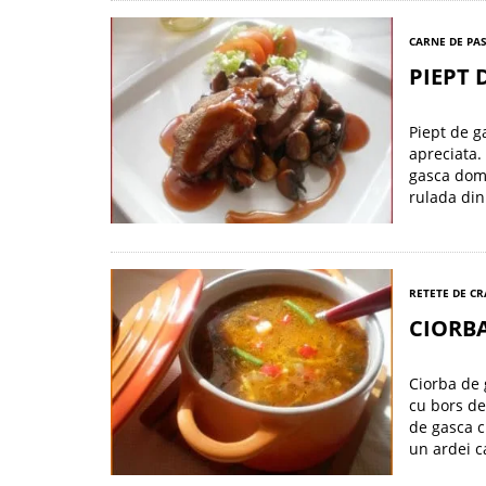
CARNE DE PA
PIEPT 
Piept de ga
apreciata.
gasca dome
rulada din
RETETE DE C
CIORB
Ciorba de 
cu bors de
de gasca c
un ardei ca