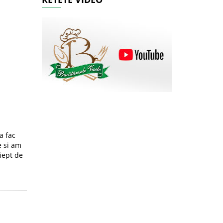
a fac
e si am
iept de