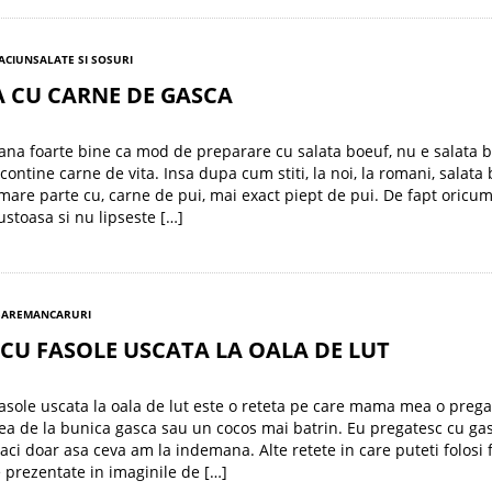
RACIUN
SALATE SI SOSURI
 CU CARNE DE GASCA
na foarte bine ca mod de preparare cu salata boeuf, nu e salata 
contine carne de vita. Insa dupa cum stiti, la noi, la romani, salata
 mare parte cu, carne de pui, mai exact piept de pui. De fapt oricum
ustoasa si nu lipseste […]
SARE
MANCARURI
CU FASOLE USCATA LA OALA DE LUT
asole uscata la oala de lut este o reteta pe care mama mea o preg
a de la bunica gasca sau un cocos mai batrin. Eu pregatesc cu ga
caci doar asa ceva am la indemana. Alte retete in care puteti folosi 
le prezentate in imaginile de […]