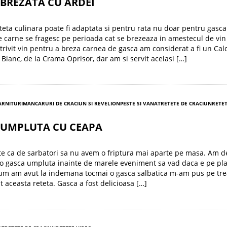
BREZATA CU ARDEI
teta culinara poate fi adaptata si pentru rata nu doar pentru gasca
e carne se fragesc pe perioada cat se brezeaza in amestecul de vin 
trivit vin pentru a breza carnea de gasca am considerat a fi un Cal
Blanc, de la Crama Oprisor, dar am si servit acelasi […]
GARNITURI
MANCARURI DE CRACIUN SI REVELION
PESTE SI VANAT
RETETE DE CRACIUN
RETET
 UMPLUTA CU CEAPA
e ca de sarbatori sa nu avem o friptura mai aparte pe masa. Am d
o gasca umpluta inainte de marele eveniment sa vad daca e pe pla
Cum am avut la indemana tocmai o gasca salbatica m-am pus pe tre
t aceasta reteta. Gasca a fost delicioasa […]