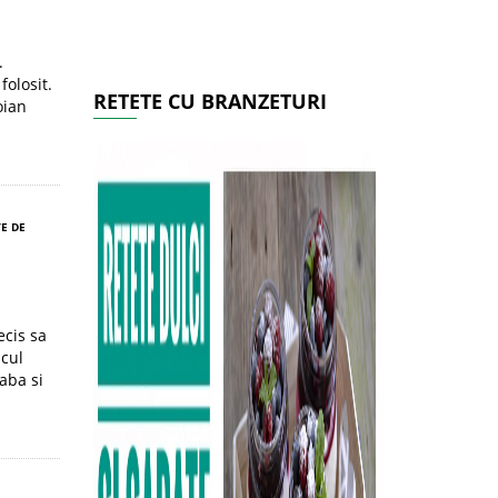
.
folosit.
RETETE CU BRANZETURI
oian
E DE
ecis sa
cul
aba si