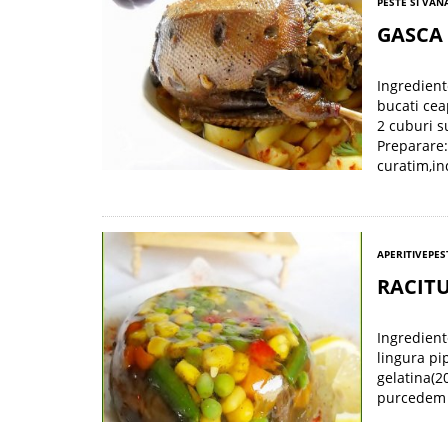
PESTE SI VAN
GASCA
Ingredient
bucati cea
2 cuburi s
Preparare:
curatim,in
APERITIVE
PES
RACITU
Ingredient
lingura pi
gelatina(2
purcedem l