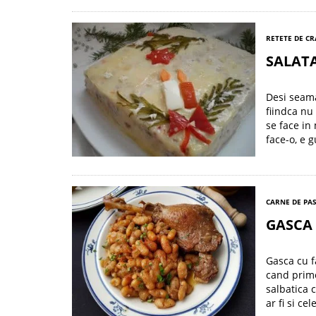
RETETE DE C
SALATA
Desi seama
fiindca nu 
se face in
face-o, e g
CARNE DE PA
GASCA 
Gasca cu f
cand prime
salbatica 
ar fi si ce