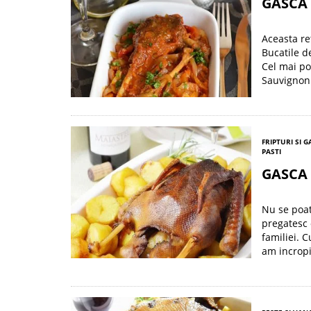
GASCA 
Aceasta re
Bucatile d
Cel mai po
Sauvignon 
FRIPTURI SI 
PASTI
GASCA
Nu se poat
pregatesc 
familiei. 
am incropi