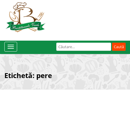
Caută
Toggle
după:
Navigation
Etichetă:
pere