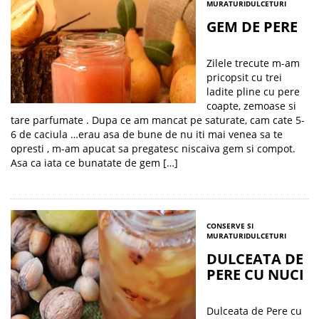
MURATURI
DULCETURI
GEM DE PERE
Zilele trecute m-am
pricopsit cu trei
ladite pline cu pere
coapte, zemoase si
tare parfumate . Dupa ce am mancat pe saturate, cam cate 5-
6 de caciula …erau asa de bune de nu iti mai venea sa te
opresti , m-am apucat sa pregatesc niscaiva gem si compot.
Asa ca iata ce bunatate de gem […]
CONSERVE SI
MURATURI
DULCETURI
DULCEATA DE
PERE CU NUCI
Dulceata de Pere cu