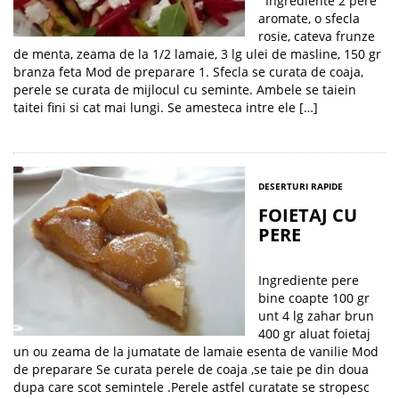
Ingrediente 2 pere
aromate, o sfecla
rosie, cateva frunze
de menta, zeama de la 1/2 lamaie, 3 lg ulei de masline, 150 gr
branza feta Mod de preparare 1. Sfecla se curata de coaja,
perele se curata de mijlocul cu seminte. Ambele se taiein
taitei fini si cat mai lungi. Se amesteca intre ele […]
DESERTURI RAPIDE
FOIETAJ CU
PERE
Ingrediente pere
bine coapte 100 gr
unt 4 lg zahar brun
400 gr aluat foietaj
un ou zeama de la jumatate de lamaie esenta de vanilie Mod
de preparare Se curata perele de coaja ,se taie pe din doua
dupa care scot semintele .Perele astfel curatate se stropesc