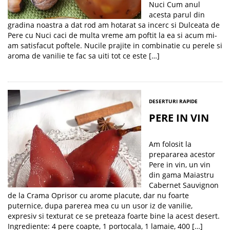
Nuci Cum anul
acesta parul din
gradina noastra a dat rod am hotarat sa incerc si Dulceata de
Pere cu Nuci caci de multa vreme am poftit la ea si acum mi-
am satisfacut poftele. Nucile prajite in combinatie cu perele si
aroma de vanilie te fac sa uiti tot ce este […]
DESERTURI RAPIDE
PERE IN VIN
Am folosit la
prepararea acestor
Pere in vin, un vin
din gama Maiastru
Cabernet Sauvignon
de la Crama Oprisor cu arome placute, dar nu foarte
puternice, dupa parerea mea cu un usor iz de vanilie,
expresiv si texturat ce se preteaza foarte bine la acest desert.
Ingrediente: 4 pere coapte, 1 portocala, 1 lamaie, 400 […]