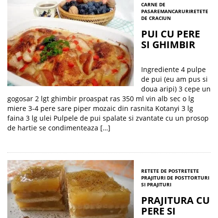
CARNE DE
PASARE
MANCARURI
RETETE
DE CRACIUN
PUI CU PERE
SI GHIMBIR
Ingrediente 4 pulpe
de pui (eu am pus si
doua aripi) 3 cepe un
gogosar 2 lgt ghimbir proaspat ras 350 ml vin alb sec o lg
miere 3-4 pere sare piper mozaic din rasnita Kotanyi 3 lg
faina 3 lg ulei Pulpele de pui spalate si zvantate cu un prosop
de hartie se condimenteaza […]
RETETE DE POST
RETETE
PRAJITURI DE POST
TORTURI
SI PRAJITURI
PRAJITURA CU
PERE SI