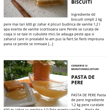
BISCUITI
Ingrediente 60
biscuiti simpli 2 kg
pere mai tari 600 gr zahar 4 plicuri budinca de vanilie 1,2 l
apa esenta de vanilie scortisoara sare Perele se curata de
coaja si se taie in cubulete mici.Se adauga peste apa si
zaharul care in prealabil le-am pus la fiert.Se fierb impreuna
pana ce perele se inmoaie […]
CONSERVE SI
MURATURI
DULCETURI
PASTA DE
PERE
PASTA DE PERE Pasta
de pere Ingrediente
1,2 kg pere curatate
600 gr zahar cu pectina 1/2 fiola esenta vanilie Pasta de