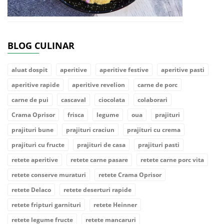
BLOG CULINAR
aluat dospit
aperitive
aperitive festive
aperitive pasti
aperitive rapide
aperitive revelion
carne de porc
carne de pui
cascaval
ciocolata
colaborari
Crama Oprisor
frisca
legume
oua
prajituri
prajituri bune
prajituri craciun
prajituri cu crema
prajituri cu fructe
prajituri de casa
prajituri pasti
retete aperitive
retete carne pasare
retete carne porc vita
retete conserve muraturi
retete Crama Oprisor
retete Delaco
retete deserturi rapide
retete fripturi garnituri
retete Heinner
retete legume fructe
retete mancaruri