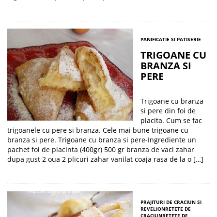
PANIFICATIE SI PATISERIE
TRIGOANE CU
BRANZA SI
PERE
Trigoane cu branza
si pere din foi de
placita. Cum se fac
trigoanele cu pere si branza. Cele mai bune trigoane cu
branza si pere. Trigoane cu branza si pere-Ingrediente un
pachet foi de placinta (400gr) 500 gr branza de vaci zahar
dupa gust 2 oua 2 plicuri zahar vanilat coaja rasa de la o […]
PRAJITURI DE CRACIUN SI
REVELION
RETETE DE
CRACIUN
RETETE DE