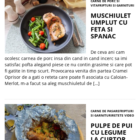
CARNE DE PORC SI
VITA
FRIPTURI SI GARNITURI
MUSCHIULET
UMPLUT CU
FETA SI
SPANAC
De ceva ani cam
ocolesc carnea de porc insa din cand in cand incerc sa imi
satisfac pofta alegand piese ce nu contin grasime si care pot
fi gatite in timp scurt. Provocarea venita din partea Cramei
Oprisor de a gati o reteta care poate fi asociata cu Caloian-
Merlot, m-a facut sa aleg muschiuletul de […]
CARNE DE PASARE
FRIPTURI
SI GARNITURI
RETETE VIDEO
PULPE DE PUI
CU LEGUME
LA CUPTOR