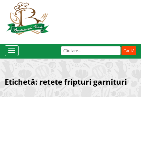
Caută
Toggle
după:
Navigation
Etichetă:
retete fripturi garnituri