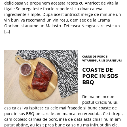
delicioasa va propunem aceasta reteta cu Antricot de vita la
tigaie.Se pregateste foarte repede si cu doar cateva
ingrediente simple. Dupa acest antricot merge de minune un
vin bun, va recomand un vin rosu, demisec de la Crama
Oprisor, si anume un Maiastru Feteasca Neagra care este un
[…]
CARNE DE PORC SI
VITA
FRIPTURI SI GARNITURI
COASTE DE
PORC IN SOS
BBQ
De maine incepe
postul Craciunului,
asa ca azi va ispitesc cu cele mai fragede si bune coaste de
porc in sos BBQ pe care le-am mancat eu vreodata. Ce-i drept,
cam ocolesc carnea de porc, insa de data asta chiar nu m-am
putut abtine, au iesit prea bune ca sa nu ma infrupt din ele.