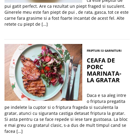
ca este pieptul de
pui gatit perfect. Are ca rezultat un piept fraged si suculent.
Ginerele meu este fan piept de pui , de rata, gasca, tot ce este
carne fara grasime si a fost foarte incantat de acest fel. Alte
retete cu piept de […]
FRIPTURI SI GARNITURI
CEAFA DE
PORC
MARINATA-
LA GRATAR
Daca e sa aleg intre
o friptura pregatita
pe indelete la cuptor si o friptura frageda si suculenta la
gratar, atunci cu siguranta castiga detasat friptura la gratar.
Si asta pentru ca se face repede si iese tare gustoasa. La bloc
e mai greu cu gratarul clasic, s-a dus de mult timpul cand se
facea […]