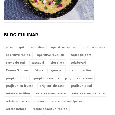
BLOG CULINAR
aluat dospit
aperitive
aperitive festive
aperitive pasti
aperitive rapide
aperitive revelion
carne de porc
carne de pui
cascaval
ciocolata
colaborari
Crama Oprisor
frisca
legume
oua
prajituri
prajituri bune
prajituri craciun
prajituri cu crema
prajituri cu fructe
prajituri de casa
prajituri pasti
retete aperitive
retete carne pasare
retete carne porc vita
retete conserve muraturi
retete Crama Oprisor
retete Delaco
retete deserturi rapide