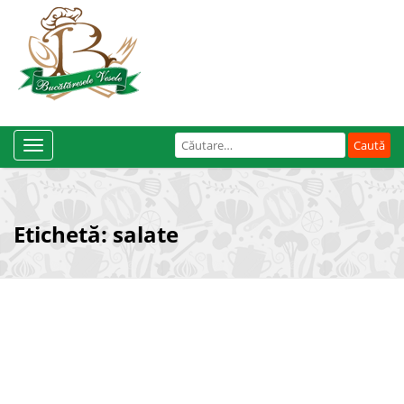
Caută
Toggle
după:
Navigation
Etichetă:
salate