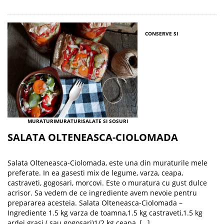
CONSERVE SI
MURATURI
MURATURI
SALATE SI SOSURI
SALATA OLTENEASCA-CIOLOMADA
Salata Olteneasca-Ciolomada, este una din muraturile mele
preferate. In ea gasesti mix de legume, varza, ceapa,
castraveti, gogosari, morcovi. Este o muratura cu gust dulce
acrisor. Sa vedem de ce ingrediente avem nevoie pentru
prepararea acesteia. Salata Olteneasca-Ciolomada –
Ingrediente 1.5 kg varza de toamna,1.5 kg castraveti,1.5 kg
ardei grasi ( sau gogosari)1/2 kg ceapa, […]