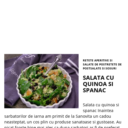
RETETE APERITIVE SI
SALATE DE POST
RETETE DE
POST
SALATE SI SOSURI
SALATA CU
QUINOA SI
SPANAC
Salata cu quinoa si
spanac Inaintea
sarbatorilor de iarna am primit de la Sanovita un cadou
neasteptat, un cos plin cu produse sanatoase si gustoase. Au
picat foarte bine mai ales ca dupa sarbatori ar fi de preferat