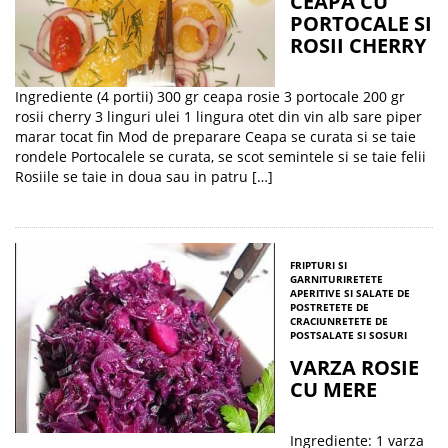
CEAPA CU
PORTOCALE SI
ROSII CHERRY
Ingrediente (4 portii) 300 gr ceapa rosie 3 portocale 200 gr
rosii cherry 3 linguri ulei 1 lingura otet din vin alb sare piper
marar tocat fin Mod de preparare Ceapa se curata si se taie
rondele Portocalele se curata, se scot semintele si se taie felii
Rosiile se taie in doua sau in patru […]
FRIPTURI SI
GARNITURI
RETETE
APERITIVE SI SALATE DE
POST
RETETE DE
CRACIUN
RETETE DE
POST
SALATE SI SOSURI
VARZA ROSIE
CU MERE
Ingrediente: 1 varza