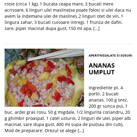
rosie (circa 1 kg), 1 bucata ceapa mare, 3 bucati mere
acrisoare, 6 linguri ulei masline(se poate folosi si ulei daca nu
avem la indemana ulei de masline), 2 linguri otet de vin, 1
lingura zahar, 3 bucati cuisoare intregi, 1 frunza de dafin,
sare, piper macinat dupa gust, 150 ml apa, […]
APERITIVE
SALATE SI SOSURI
ANANAS
UMPLUT
Ingrediente pt. 4
portii: 2 bucati
ananas, 100 g orez,
200 gr sunca pui, 1
buc. ardei gras rosu, 50 g migdale, 1/2 lingurita coriandru, 20
g ghimbir proaspat, 1 catel usturoi, 2 linguri de ulei, piper alb
macinat, sare dupa gust, 400 ml supa de pui(sau din cub),
Mod de preparare: Orezul se alege […]