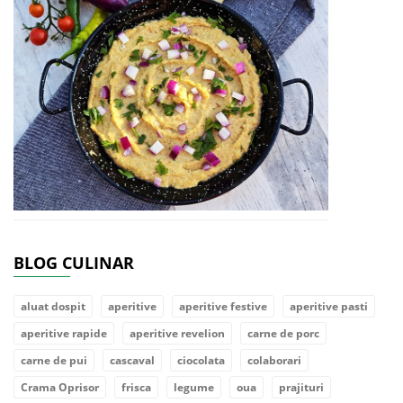
BLOG CULINAR
aluat dospit
aperitive
aperitive festive
aperitive pasti
aperitive rapide
aperitive revelion
carne de porc
carne de pui
cascaval
ciocolata
colaborari
Crama Oprisor
frisca
legume
oua
prajituri