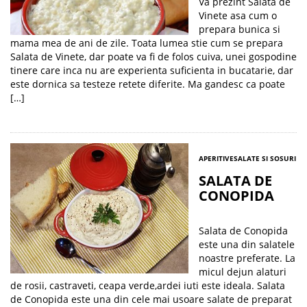
Va prezint Salata de
Vinete asa cum o
prepara bunica si
mama mea de ani de zile. Toata lumea stie cum se prepara
Salata de Vinete, dar poate va fi de folos cuiva, unei gospodine
tinere care inca nu are experienta suficienta in bucatarie, dar
este dornica sa testeze retete diferite. Ma gandesc ca poate
[…]
APERITIVE
SALATE SI SOSURI
SALATA DE
CONOPIDA
Salata de Conopida
este una din salatele
noastre preferate. La
micul dejun alaturi
de rosii, castraveti, ceapa verde,ardei iuti este ideala. Salata
de Conopida este una din cele mai usoare salate de preparat